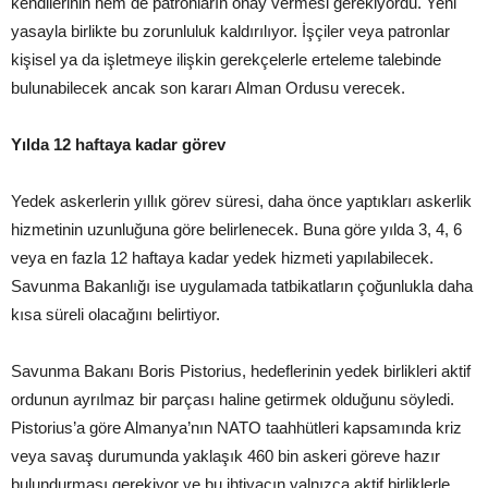
kendilerinin hem de patronların onay vermesi gerekiyordu. Yeni
yasayla birlikte bu zorunluluk kaldırılıyor. İşçiler veya patronlar
kişisel ya da işletmeye ilişkin gerekçelerle erteleme talebinde
bulunabilecek ancak son kararı Alman Ordusu verecek.
Yılda 12 haftaya kadar görev
Yedek askerlerin yıllık görev süresi, daha önce yaptıkları askerlik
hizmetinin uzunluğuna göre belirlenecek. Buna göre yılda 3, 4, 6
veya en fazla 12 haftaya kadar yedek hizmeti yapılabilecek.
Savunma Bakanlığı ise uygulamada tatbikatların çoğunlukla daha
kısa süreli olacağını belirtiyor.
Savunma Bakanı Boris Pistorius, hedeflerinin yedek birlikleri aktif
ordunun ayrılmaz bir parçası haline getirmek olduğunu söyledi.
Pistorius’a göre Almanya’nın NATO taahhütleri kapsamında kriz
veya savaş durumunda yaklaşık 460 bin askeri göreve hazır
bulundurması gerekiyor ve bu ihtiyacın yalnızca aktif birliklerle