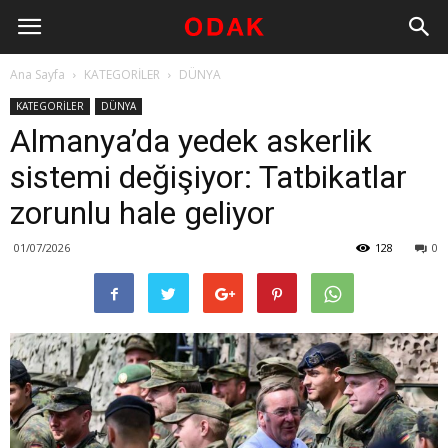
Ana Sayfa
KATEGORİLER
DÜNYA
KATEGORİLER
DÜNYA
Almanya’da yedek askerlik
sistemi değişiyor: Tatbikatlar
zorunlu hale geliyor
01/07/2026
128
0