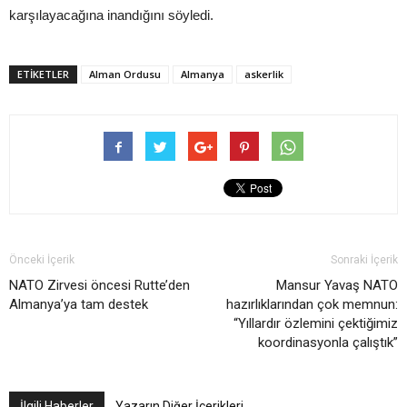
karşılayacağına inandığını söyledi.
ETIKETLER
Alman Ordusu
Almanya
askerlik
Önceki İçerik
Sonraki İçerik
NATO Zirvesi öncesi Rutte’den
Mansur Yavaş NATO
Almanya’ya tam destek
hazırlıklarından çok memnun:
“Yıllardır özlemini çektiğimiz
koordinasyonla çalıştık”
İlgili Haberler
Yazarın Diğer İçerikleri