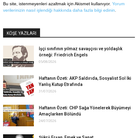
Bu site, istenmeyenleri azaltmak için Akismet kullanıyor.
Yorum
verilerinizin nasıl işlendiği hakkında daha fazla bilgi edinin
.
KÖŞE YAZILARI
İşçi sınıfının yılmaz savaşçısı ve yoldaşlık
örneği: Friedrich Engels
05/08/2026
Haftanın Özeti: AKP Saldırıda, Sosyalist Sol İki
Yanlış Kutup Etrafında
31/07/2026
Haftanın Özeti: CHP Sağa Yönelerek Büyümeyi
Amaçlarken Bölündü
24/07/2026
Şükrü Erşan, Emek ve Sanat