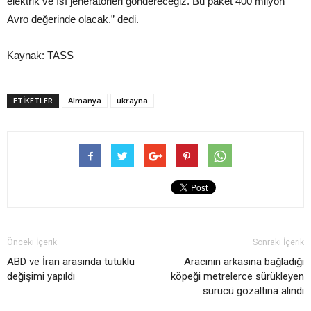
elektrik ve ısı jeneratörleri göndereceğiz. Bu paket 400 milyon
Avro değerinde olacak.” dedi.
Kaynak: TASS
ETIKETLER
Almanya
ukrayna
Önceki İçerik
Sonraki İçerik
ABD ve İran arasında tutuklu
Aracının arkasına bağladığı
değişimi yapıldı
köpeği metrelerce sürükleyen
sürücü gözaltına alındı