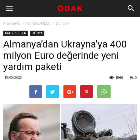
Ana Sayfa
KATEGORİLER
DÜNYA
KATEGORİLER
DÜNYA
Almanya’dan Ukrayna’ya 400
milyon Euro değerinde yeni
yardım paketi
18/09/2023
1066
0