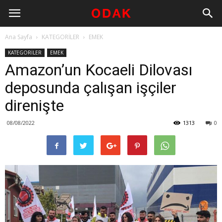
Ana Sayfa
KATEGORİLER
EMEK
KATEGORİLER
EMEK
Amazon’un Kocaeli Dilovası
deposunda çalışan işçiler
direnişte
08/08/2022
1313
0