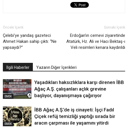
Önceki İçerik
Sonraki İçerik
Çelebi’ye yandaş gazeteci
Erdoğan’ın cemevi ziyaretinde
Ahmet Hakan sahip çıktı: “Ne
Atatürk, Hz. Ali ve Hacı Bektaş-ı
yapsaydı?”
Veli resimleri kenara kaydırıldı
İlgili Haberler
Yazarın Diğer İçerikleri
Yaşadıkları haksızlıklara karşı direnen İBB
Ağaç A.Ş. çalışanları açlık grevine
başlıyor, dayanışmaya çağırıyor
EMEK
İBB Ağaç A.Ş.’de iş cinayeti: İşçi Fadıl
Çiçek refüj temizliği yaptığı sırada bir
aracın çarpması ile yaşamını yitirdi
EMEK