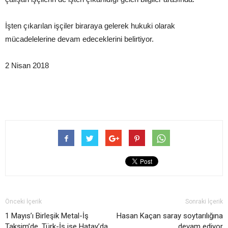
İşten çıkarılan işçiler biraraya gelerek hukuki olarak
mücadelelerine devam edeceklerini belirtiyor.
2 Nisan 2018
Önceki İçerik
Sonraki İçerik
1 Mayıs’ı Birleşik Metal-İş
Hasan Kaçan saray soytarılığına
Taksim’de, Türk-İş ise Hatay’da
devam ediyor