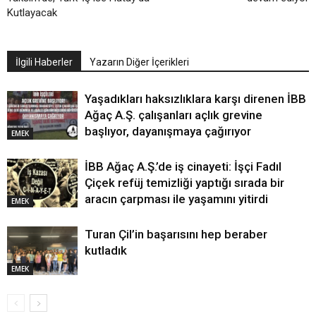
Kutlayacak
İlgili Haberler
Yazarın Diğer İçerikleri
Yaşadıkları haksızlıklara karşı direnen İBB
Ağaç A.Ş. çalışanları açlık grevine
başlıyor, dayanışmaya çağırıyor
EMEK
İBB Ağaç A.Ş.’de iş cinayeti: İşçi Fadıl
Çiçek refüj temizliği yaptığı sırada bir
aracın çarpması ile yaşamını yitirdi
EMEK
Turan Çil’in başarısını hep beraber
kutladık
EMEK