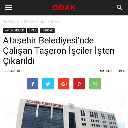
Ana Sayfa
KATEGORİLER
EMEK
KATEGORİLER
EMEK
TÜRKİYE
Ataşehir Belediyesi’nde
Çalışan Taşeron İşçiler İşten
Çıkarıldı
02/04/2018
3473
0