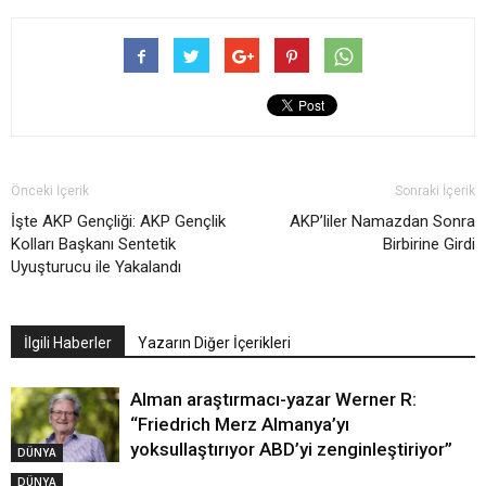
Önceki İçerik
Sonraki İçerik
İşte AKP Gençliği: AKP Gençlik
AKP’liler Namazdan Sonra
Kolları Başkanı Sentetik
Birbirine Girdi
Uyuşturucu ile Yakalandı
İlgili Haberler
Yazarın Diğer İçerikleri
Alman araştırmacı-yazar Werner R:
“Friedrich Merz Almanya’yı
yoksullaştırıyor ABD’yi zenginleştiriyor”
DÜNYA
DÜNYA