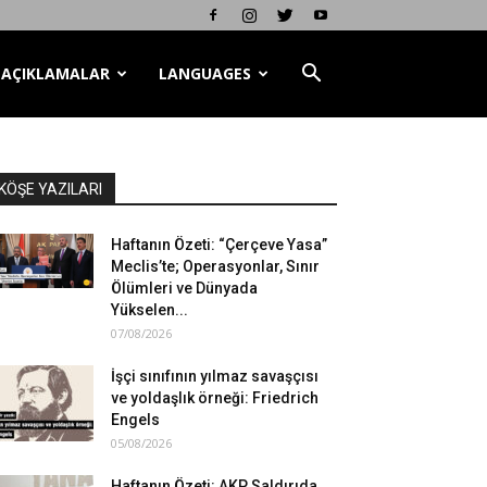
AÇIKLAMALAR
LANGUAGES
KÖŞE YAZILARI
Haftanın Özeti: “Çerçeve Yasa”
Meclis’te; Operasyonlar, Sınır
Ölümleri ve Dünyada
Yükselen...
07/08/2026
İşçi sınıfının yılmaz savaşçısı
ve yoldaşlık örneği: Friedrich
Engels
05/08/2026
Haftanın Özeti: AKP Saldırıda,