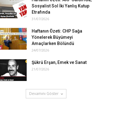
Sosyalist Sol İki Yanlış Kutup
Etrafında
31/07/2026
Haftanın Özeti: CHP Sağa
Yönelerek Büyümeyi
Amaçlarken Bölündü
24/07/2026
Şükrü Erşan, Emek ve Sanat
21/07/2026
Devamını Göster