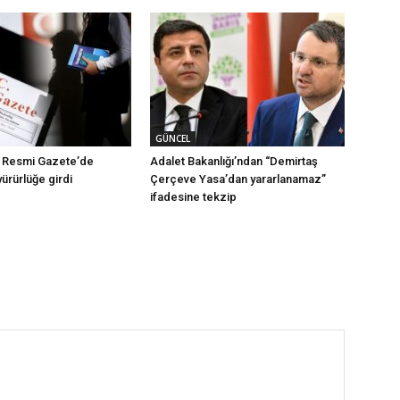
GÜNCEL
ı Resmi Gazete’de
Adalet Bakanlığı’ndan “Demirtaş
yürürlüğe girdi
Çerçeve Yasa’dan yararlanamaz”
ifadesine tekzip