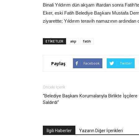
Binali Yıldırım dün akşam iftardan sonra Fatih’t
Eker, eski Fatih Belediye Başkanı Mustafa Demir
ziyarettte; Yıldırım teravih namazının ardından 
ETIKETLER
akp
fatih
Paylaş
Facebook
Twitter
Önceki İçerik
“Belediye Başkanı Korumalarıyla Birlikte İşçilere
Saldırdı”
İlgili Haberler
Yazarın Diğer İçerikleri