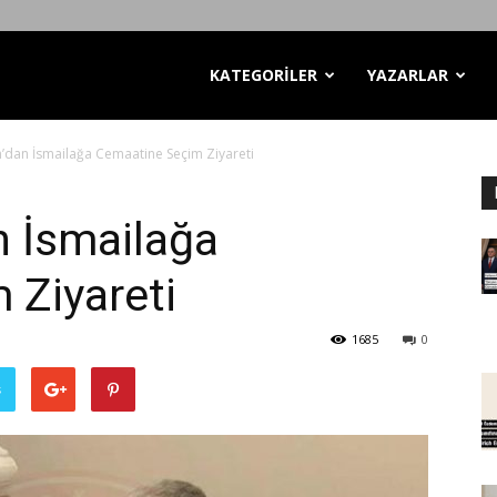
KATEGORİLER
YAZARLAR
ım’dan İsmailağa Cemaatine Seçim Ziyareti
an İsmailağa
 Ziyareti
1685
0
ş