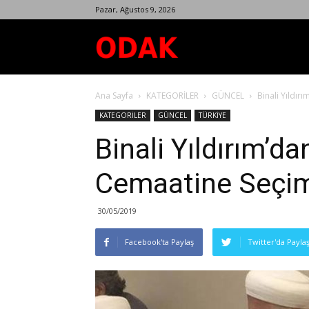
Pazar, Ağustos 9, 2026
Odak
Ana Sayfa
KATEGORİLER
GÜNCEL
Binali Yıldır
Dergisi
KATEGORİLER
GÜNCEL
TÜRKİYE
Binali Yıldırım’d
Cemaatine Seçim
30/05/2019
Facebook'ta Paylaş
Twitter'da Payla