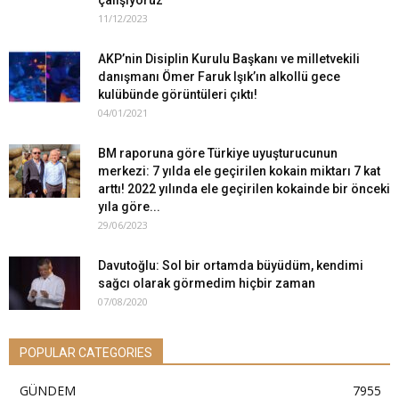
11/12/2023
AKP’nin Disiplin Kurulu Başkanı ve milletvekili
danışmanı Ömer Faruk Işık’ın alkollü gece
kulübünde görüntüleri çıktı!
04/01/2021
BM raporuna göre Türkiye uyuşturucunun
merkezi: 7 yılda ele geçirilen kokain miktarı 7 kat
arttı! 2022 yılında ele geçirilen kokainde bir önceki
yıla göre...
29/06/2023
Davutoğlu: Sol bir ortamda büyüdüm, kendimi
sağcı olarak görmedim hiçbir zaman
07/08/2020
POPULAR CATEGORIES
GÜNDEM
7955