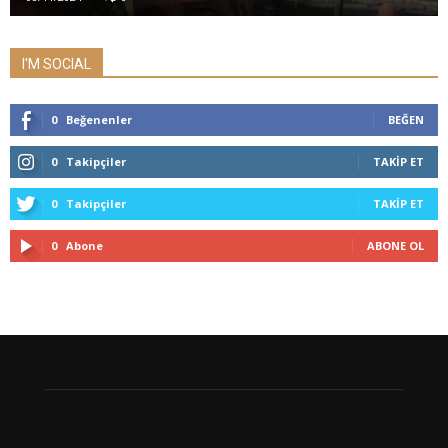
I'M SOCIAL
0
Beğenenler
BEĞEN
0
Takipçiler
TAKIP ET
0
Takipçiler
TAKIP ET
0
Abone
ABONE OL