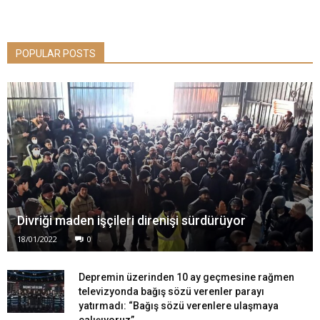
POPULAR POSTS
Divriği maden işçileri direnişi sürdürüyor
18/01/2022
0
Depremin üzerinden 10 ay geçmesine rağmen
televizyonda bağış sözü verenler parayı
yatırmadı: “Bağış sözü verenlere ulaşmaya
çalışıyoruz”