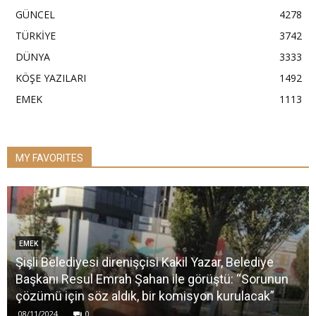
GÜNCEL
4278
TÜRKİYE
3742
DÜNYA
3333
KÖŞE YAZILARI
1492
EMEK
1113
MY FAVORITES
EMEK
Şişli Belediyesi direnişçisi Kakil Yazar, Belediye
Başkanı Resul Emrah Şahan ile görüştü: “Sorunun
çözümü için söz aldık, bir komisyon kurulacak”
08/11/2024
0