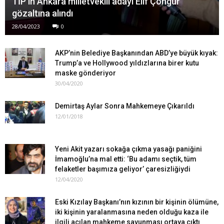
TİP’in Ankara milletvekili adayı Elif Çongur
gözaltına alındı
28/04/2023
0
AKP’nin Belediye Başkanından ABD’ye büyük kıyak:
Trump’a ve Hollywood yıldızlarına birer kutu
maske gönderiyor
30/04/2020
Demirtaş Aylar Sonra Mahkemeye Çıkarıldı
12/01/2018
Yeni Akit yazarı sokağa çıkma yasağı paniğini
İmamoğlu’na mal etti: ‘Bu adamı seçtik, tüm
felaketler başımıza geliyor’ çaresizliğiydi
12/04/2020
Eski Kızılay Başkanı’nın kızının bir kişinin ölümüne,
iki kişinin yaralanmasına neden olduğu kaza ile
ilgili açılan mahkeme savunması ortaya çıktı