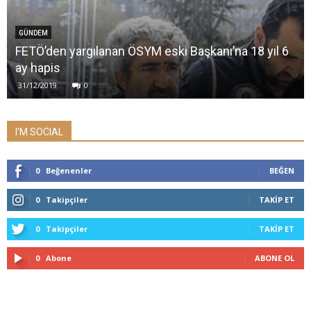
GÜNDEM
FETÖ’den yargılanan ÖSYM eski Başkanı’na 18 yıl 6
ay hapis
31/12/2019
0
I'M SOCIAL
0
Beğenenler
BEĞEN
0
Takipçiler
TAKIP ET
0
Takipçiler
TAKIP ET
0
Abone
ABONE OL