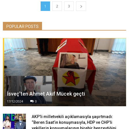
1
2
3
POPULAR POSTS
İsveç’ten Ahmet Akif Mücek geçti
17/12/2024
0
AKP’li milletvekili açıklamasıyla şaşırtmadı:
“Beren Saat’in konuşmasıyla, HDP ve CHP’li
vekillerin konuşmalarının birebir benzeştiğini