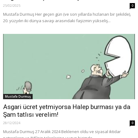
25/02/2025
0
Mustafa Durmuş Her geçen gün (ve son yıllarda hızlanan bir şekilde),
20. yüzyılın iki dünya savaşı arasındaki faşizmin yükseliş...
Mustafa Durmuş
Asgari ücret yetmiyorsa Halep burması ya da
Şam tatlısı verelim!
28/12/2024
0
Mustafa Durmuş 27 Aralık 2024 Beklenen oldu ve siyasal iktidar
patronların ve IMF’nin taleplerine uygun biçimde...