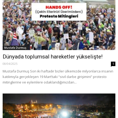
Mustafa Durmuş
Dünyada toplumsal hareketler yükselişte!
08/04/2025
1
Mustafa Durmuş Son iki haftadır bizler ülkemizde milyonlarca insanın
katılımıyla gerçekleşen 19 Mart’taki “sivil darbe girişimini” protesto
mitinglerine ve eylemlere odaklandığımızdan...