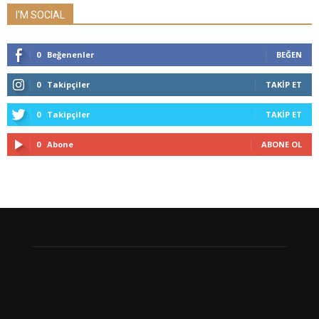
I'M SOCIAL
0
Beğenenler
BEĞEN
0
Takipçiler
TAKIP ET
0
Takipçiler
TAKIP ET
0
Abone
ABONE OL