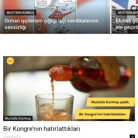
MUSTAFA DURMUŞ
MUSTAFA DU
Orman işçilerinin çığlığı işçi sendikalarının
Mutlak gü
sessizliği
ele geçir
Mustafa Durmuş
Bir Kongre’nin hatırlattıkları
17/05/2025
0