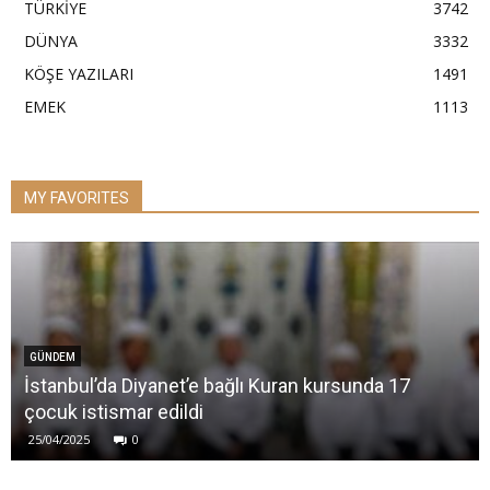
TÜRKİYE
3742
DÜNYA
3332
KÖŞE YAZILARI
1491
EMEK
1113
MY FAVORITES
GÜNDEM
İstanbul’da Diyanet’e bağlı Kuran kursunda 17
çocuk istismar edildi
25/04/2025
0