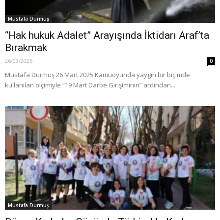
Mustafa Durmuş
“Hak hukuk Adalet” Arayışında İktidarı Araf’ta
Bırakmak
26/03/2025
0
Mustafa Durmuş 26 Mart 2025 Kamuoyunda yaygın bir biçimde
kullanılan biçimiyle “19 Mart Darbe Girişiminin” ardından...
Mustafa Durmuş