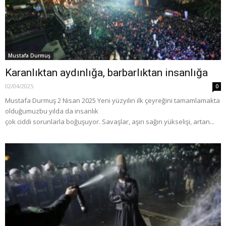
Mustafa Durmuş
Karanlıktan aydınlığa, barbarlıktan insanlığa
02/04/2025
0
Mustafa Durmuş 2 Nisan 2025 Yeni yüzyılın ilk çeyreğini tamamlamakta
olduğumuzbu yılda da insanlık
çok ciddi sorunlarla boğuşuyor. Savaşlar, aşırı sağın yükselişi, artan...