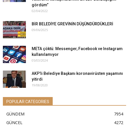
gördüm”
02/04/2022
BİR BELEDİYE GREVİNİN DÜŞÜNDÜRDÜKLERİ
09/06/2025
META çöktü: Messenger, Facebook ve Instagram
kullanılamıyor
05/03/2024
AKP’li Belediye Başkanı koronavirüsten yaşamını
yitirdi
19/08/2020
POPULAR CATEGORIES
GÜNDEM
7954
GÜNCEL
4272