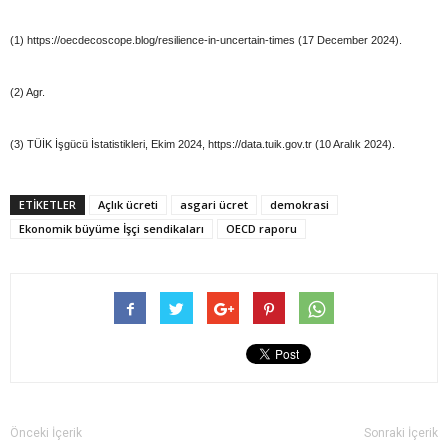
(1) https://oecdecoscope.blog/resilience-in-uncertain-times (17 December 2024).
(2) Agr.
(3) TÜİK İşgücü İstatistikleri, Ekim 2024, https://data.tuik.gov.tr (10 Aralık 2024).
ETIKETLER
Açlık ücreti
asgari ücret
demokrasi
Ekonomik büyüme İşçi sendikaları
OECD raporu
Önceki İçerik
Sonraki İçerik