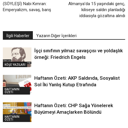
(SÖYLEŞİ) Nabi Kımran:
Almanya’da 15 yaşındaki genç,
Emperyalizm, savaş, barış
kiliseye saldırı planladığı
iddiasıyla gözaltına alındı
İlgili Haberler
Yazarın Diğer İçerikleri
İşçi sınıfının yılmaz savaşçısı ve yoldaşlık
örneği: Friedrich Engels
KÖŞE YAZILARI
Haftanın Özeti: AKP Saldırıda, Sosyalist
Sol İki Yanlış Kutup Etrafında
HAFTANIN
ÖZETİ
Haftanın Özeti: CHP Sağa Yönelerek
Büyümeyi Amaçlarken Bölündü
HAFTANIN
ÖZETİ