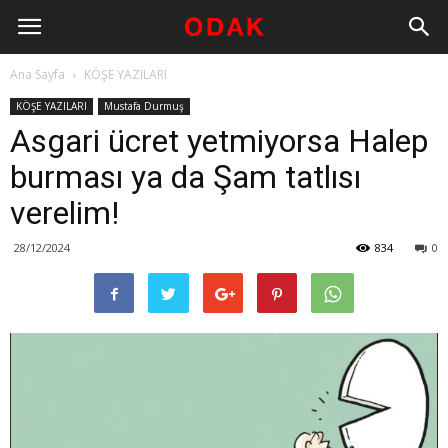
Ana Sayfa
KÖŞE YAZILARI
KÖŞE YAZILARI
Mustafa Durmuş
Asgari ücret yetmiyorsa Halep
burması ya da Şam tatlısı
verelim!
28/12/2024
834
0