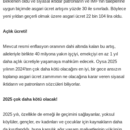
Beklenen oldu ve siyasal iktidar patronların ve IMF’nin taleplerine
uygun biçimde asgari ücret artışını yüzde 30 ile sınırladı. Böylece
yeni yıldan geçerli olmak üzere asgari ücret 22 bin 104 lira oldu.
Açlık ücreti!
Mevcut resmi enflasyon oranının dahi altında kalan bu artış,
aileleriyle birlikte 40 milyona yakın işçiyi, emekçiyi en az 1 yıl
daha açlık ücretiyle yaşamaya mahkûm edecek. Oysa 2025
yılının 2024’ten çok daha kötü olacağını en iyi, bir gece ansızın
toplanıp asgari ücret zammının ne olacağına karar veren siyasal
iktidarın ve patronların sözcüleri biliyorlar.
2025 çok daha kötü olacak!
2025 yılı, özellikle de emeği ile geçimini sağlayanlar, yoksul
köylüler, gençler, ev kadınları ve çocuklar için kaynakların daha
da kısıtlandığı, buna karşılık ağır yaşam maliyetlerinin yükünün