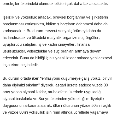
emekçiler üzerindeki olumsuz etkileri çok daha fazla olacaktır.
İşsizlik ve yoksulluk artacak, bireysel borçlanma ve şirketlerin
borçlanması zorlaşırken, birikmiş borçların ödenmesi daha da
zorlaşacaktır. Bu durum mevcut sosyal çürümeyi daha da
hızlandıracak ve ülkedeki mafyatik organize suç örgütleri,
uyuşturucu satışları, iş ve kadın cinayetleri, finansal
usulsüzlükler, yolsuzluklar ve suç oranları artmaya devam
edecektir. Bunu da bildiği için siyasal iktidar onlarca yeni cezaevi
inşa etme peşindedir.
Bu durum ortada iken “enflasyonu düşürmeye çalışıyoruz, bir yıl
daha dişimizi sıkalım” diyerek, asgari ücrete sadece yüzde 30
artış yapan siyasal iktidar, muhalefetin üzerinde uyguladığı
siyasal baskılarla ve Suriye üzerinden yükselttiği milliyetçilik
duygusunun arkasına alarak, ülke nüfusunun yüzde 50’sini açlık
ve yüzde 80’ini yoksulluk sınırının altında ücretlerle yaşamaya