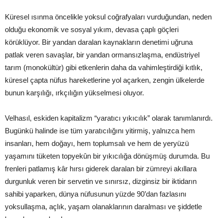
Küresel ısınma öncelikle yoksul coğrafyaları vurduğundan, neden
olduğu ekonomik ve sosyal yıkım, devasa çaplı göçleri
körüklüyor. Bir yandan daralan kaynakların denetimi uğruna
patlak veren savaşlar, bir yandan ormansızlaşma, endüstriyel
tarım (monokültür) gibi etkenlerin daha da vahimleştirdiği kıtlık,
küresel çapta nüfus hareketlerine yol açarken, zengin ülkelerde
bunun karşılığı, ırkçılığın yükselmesi oluyor.
Velhasıl, eskiden kapitalizm “yaratıcı yıkıcılık” olarak tanımlanırdı.
Bugünkü halinde ise tüm yaratıcılığını yitirmiş, yalnızca hem
insanları, hem doğayı, hem toplumsalı ve hem de yeryüzü
yaşamını tüketen topyekûn bir yıkıcılığa dönüşmüş durumda. Bu
frenleri patlamış kâr hırsı giderek daralan bir zümreyi akıllara
durgunluk veren bir servetin ve sınırsız, dizginsiz bir iktidarın
sahibi yaparken, dünya nüfusunun yüzde 90’dan fazlasını
yoksullaşma, açlık, yaşam olanaklarının daralması ve şiddetle