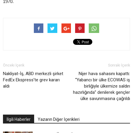
1970.
Önceki İçerik
Sonraki İçerik
Nakliyat-İş, ABD merkezli şirket
Nijer hava sahasını kapattı:
FedEx Ekspress’te grev kararı
“Yabancı bir ülke ECOWAS iş
aldı
birliğiyle ülkemize saldırı
hazırlığında” denilerek gençler
ülke savunmasına çağrıldı
İlgili Haberler
Yazarın Diğer İçerikleri