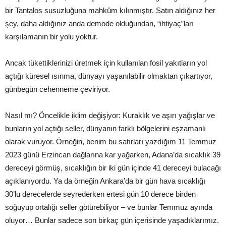
bir Tantalos susuzluğuna mahkûm kılınmıştır. Satın aldığınız her
şey, daha aldığınız anda demode olduğundan, “ihtiyaç”ları
karşılamanın bir yolu yoktur.
Ancak tükettiklerinizi üretmek için kullanılan fosil yakıtların yol
açtığı küresel ısınma, dünyayı yaşanılabilir olmaktan çıkartıyor,
günbegün cehenneme çeviriyor.
Nasıl mı? Öncelikle iklim değişiyor: Kuraklık ve aşırı yağışlar ve
bunların yol açtığı seller, dünyanın farklı bölgelerini eşzamanlı
olarak vuruyor. Örneğin, benim bu satırları yazdığım 11 Temmuz
2023 günü Erzincan dağlarına kar yağarken, Adana’da sıcaklık 39
dereceyi görmüş, sıcaklığın bir iki gün içinde 41 dereceyi bulacağı
açıklanıyordu. Ya da örneğin Ankara’da bir gün hava sıcaklığı
30’lu derecelerde seyrederken ertesi gün 10 derece birden
soğuyup ortalığı seller götürebiliyor – ve bunlar Temmuz ayında
oluyor… Bunlar sadece son birkaç gün içerisinde yaşadıklarımız.