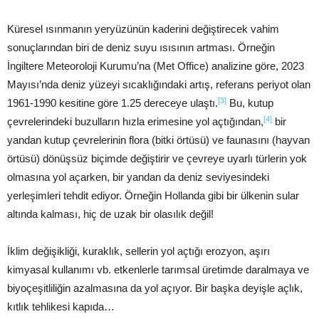
Küresel ısınmanın yeryüzünün kaderini değiştirecek vahim
sonuçlarından biri de deniz suyu ısısının artması. Örneğin
İngiltere Meteoroloji Kurumu’na (Met Office) analizine göre, 2023
Mayısı’nda deniz yüzeyi sıcaklığındaki artış, referans periyot olan
[3]
1961-1990 kesitine göre 1.25 dereceye ulaştı.
Bu, kutup
[4]
çevrelerindeki buzulların hızla erimesine yol açtığından,
bir
yandan kutup çevrelerinin flora (bitki örtüsü) ve faunasını (hayvan
örtüsü) dönüşsüz biçimde değiştirir ve çevreye uyarlı türlerin yok
olmasına yol açarken, bir yandan da deniz seviyesindeki
yerleşimleri tehdit ediyor. Örneğin Hollanda gibi bir ülkenin sular
altında kalması, hiç de uzak bir olasılık değil!
İklim değişikliği, kuraklık, sellerin yol açtığı erozyon, aşırı
kimyasal kullanımı vb. etkenlerle tarımsal üretimde daralmaya ve
biyoçeşitliliğin azalmasına da yol açıyor. Bir başka deyişle açlık,
kıtlık tehlikesi kapıda…