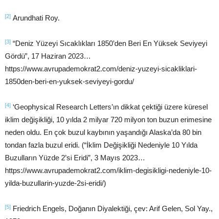
[2]
Arundhati Roy.
[3]
“Deniz Yüzeyi Sıcaklıkları 1850’den Beri En Yüksek Seviyeyi
Gördü”, 17 Haziran 2023…
https://www.avrupademokrat2.com/deniz-yuzeyi-sicakliklari-
1850den-beri-en-yuksek-seviyeyi-gordu/
[4]
‘Geophysical Research Letters’ın dikkat çektiği üzere küresel
iklim değişikliği, 10 yılda 2 milyar 720 milyon ton buzun erimesine
neden oldu. En çok buzul kaybının yaşandığı Alaska’da 80 bin
tondan fazla buzul eridi. (“İklim Değişikliği Nedeniyle 10 Yılda
Buzulların Yüzde 2’si Eridi”, 3 Mayıs 2023…
https://www.avrupademokrat2.com/iklim-degisikligi-nedeniyle-10-
yilda-buzullarin-yuzde-2si-eridi/)
[5]
Friedrich Engels, Doğanın Diyalektiği, çev: Arif Gelen, Sol Yay.,