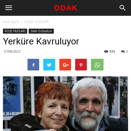
Ana Sayfa
KÖŞE YAZILARI
KÖŞE YAZILARI
Sibel Özbudun
Yerküre Kavruluyor
07/08/2023
935
0