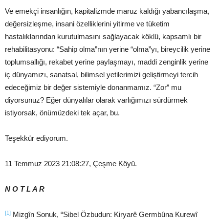
Ve emekçi insanlığın, kapitalizmde maruz kaldığı yabancılaşma,
değersizleşme, insani özelliklerini yitirme ve tüketim
hastalıklarından kurutulmasını sağlayacak köklü, kapsamlı bir
rehabilitasyonu: “Sahip olma”nın yerine “olma”yı, bireycilik yerine
toplumsallığı, rekabet yerine paylaşmayı, maddi zenginlik yerine
iç dünyamızı, sanatsal, bilimsel yetilerimizi geliştirmeyi tercih
edeceğimiz bir değer sistemiyle donanmamız. “Zor” mu
diyorsunuz? Eğer dünyalılar olarak varlığımızı sürdürmek
istiyorsak, önümüzdeki tek açar, bu.
Teşekkür ediyorum.
11 Temmuz 2023 21:08:27, Çeşme Köyü.
N O T L A R
[1]
Mizgîn Sonuk, “Sibel Özbudun: Kiryarê Germbûna Kurewî