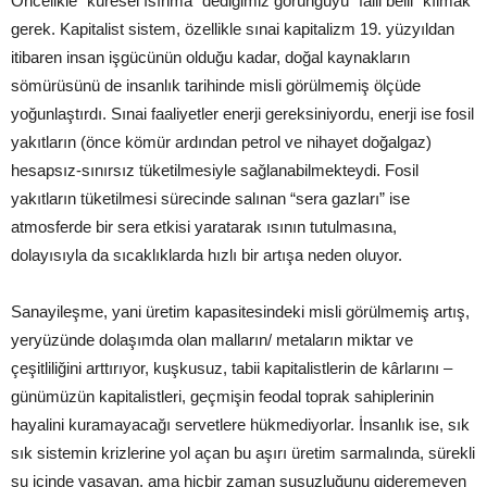
Öncelikle “küresel ısınma” dediğimiz görüngüyü “faili belli” kılmak
gerek. Kapitalist sistem, özellikle sınai kapitalizm 19. yüzyıldan
itibaren insan işgücünün olduğu kadar, doğal kaynakların
sömürüsünü de insanlık tarihinde misli görülmemiş ölçüde
yoğunlaştırdı. Sınai faaliyetler enerji gereksiniyordu, enerji ise fosil
yakıtların (önce kömür ardından petrol ve nihayet doğalgaz)
hesapsız-sınırsız tüketilmesiyle sağlanabilmekteydi. Fosil
yakıtların tüketilmesi sürecinde salınan “sera gazları” ise
atmosferde bir sera etkisi yaratarak ısının tutulmasına,
dolayısıyla da sıcaklıklarda hızlı bir artışa neden oluyor.
Sanayileşme, yani üretim kapasitesindeki misli görülmemiş artış,
yeryüzünde dolaşımda olan malların/ metaların miktar ve
çeşitliliğini arttırıyor, kuşkusuz, tabii kapitalistlerin de kârlarını –
günümüzün kapitalistleri, geçmişin feodal toprak sahiplerinin
hayalini kuramayacağı servetlere hükmediyorlar. İnsanlık ise, sık
sık sistemin krizlerine yol açan bu aşırı üretim sarmalında, sürekli
su içinde yaşayan, ama hiçbir zaman susuzluğunu gideremeyen