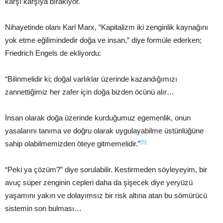
karşı karşıya bırakıyor.
Nihayetinde olanı Karl Marx, “Kapitalizm iki zenginlik kaynağını
yok etme eğilimindedir doğa ve insan,” diye formüle ederken;
Friedrich Engels de ekliyordu:
“Bilinmelidir ki; doğal varlıklar üzerinde kazandığımızı
zannettiğimiz her zafer için doğa bizden öcünü alır…
İnsan olarak doğa üzerinde kurduğumuz egemenlik, onun
yasalarını tanıma ve doğru olarak uygulayabilme üstünlüğüne
[5]
sahip olabilmemizden öteye gitmemelidir.”
“Peki ya çözüm?” diye sorulabilir. Kestirmeden söyleyeyim, bir
avuç süper zenginin cepleri daha da şişecek diye yeryüzü
yaşamını yakın ve dolayımsız bir risk altına atan bu sömürücü
sistemin son bulması…