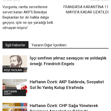
Önceki İçerik
Sonraki İçerik
Vurgunla, rantla servetlerine
FRANSA’DA KARANTİNA 11
servet katan AKP’li Belediye
MAYIS’A KADAR UZATILDI
Başkanları bir de halkla dalga
geçiyor, işte ne işe yaradığı belli
olmayan köprü!
İlgili Haberler
Yazarın Diğer İçerikleri
İşçi sınıfının yılmaz savaşçısı ve yoldaşlık
örneği: Friedrich Engels
KÖŞE YAZILARI
Haftanın Özeti: AKP Saldırıda, Sosyalist
Sol İki Yanlış Kutup Etrafında
HAFTANIN
ÖZETİ
Haftanın Özeti: CHP Sağa Yönelerek