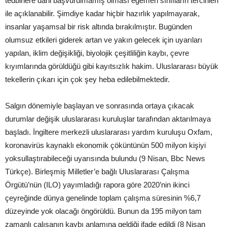
tedbirlere dahi başvurulmamış olması egemen sınıfların tercihleri
ile açıklanabilir. Şimdiye kadar hiçbir hazırlık yapılmayarak,
insanlar yaşamsal bir risk altında bırakılmıştır. Bugünden
olumsuz etkileri giderek artan ve yakın gelecek için uyarıları
yapılan, iklim değişikliği, biyolojik çeşitliliğin kaybı, çevre
kıyımlarında görüldüğü gibi kayıtsızlık hakim. Uluslararası büyük
tekellerin çıkarı için çok şey heba edilebilmektedir.
Salgın dönemiyle başlayan ve sonrasında ortaya çıkacak
durumlar değişik uluslararası kuruluşlar tarafından aktarılmaya
başladı. İngiltere merkezli uluslararası yardım kuruluşu Oxfam,
koronavirüs kaynaklı ekonomik çöküntünün 500 milyon kişiyi
yoksullaştırabileceği uyarısında bulundu (9 Nisan, Bbc News
Türkçe). Birleşmiş Milletler’e bağlı Uluslararası Çalışma
Örgütü’nün (ILO) yayımladığı rapora göre 2020’nin ikinci
çeyreğinde dünya genelinde toplam çalışma süresinin %6,7
düzeyinde yok olacağı öngörüldü. Bunun da 195 milyon tam
zamanlı çalışanın kaybı anlamına geldiği ifade edildi (8 Nisan