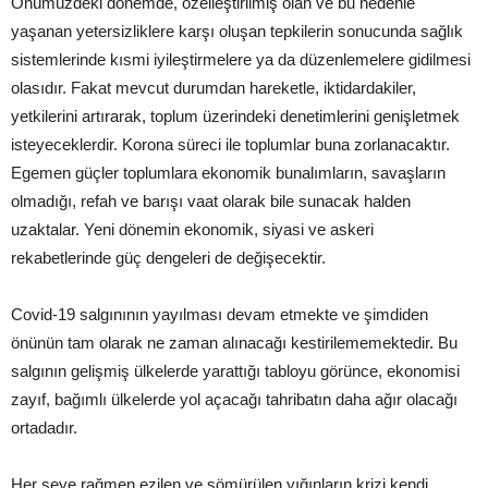
Önümüzdeki dönemde, özelleştirilmiş olan ve bu nedenle
yaşanan yetersizliklere karşı oluşan tepkilerin sonucunda sağlık
sistemlerinde kısmi iyileştirmelere ya da düzenlemelere gidilmesi
olasıdır. Fakat mevcut durumdan hareketle, iktidardakiler,
yetkilerini artırarak, toplum üzerindeki denetimlerini genişletmek
isteyeceklerdir. Korona süreci ile toplumlar buna zorlanacaktır.
Egemen güçler toplumlara ekonomik bunalımların, savaşların
olmadığı, refah ve barışı vaat olarak bile sunacak halden
uzaktalar. Yeni dönemin ekonomik, siyasi ve askeri
rekabetlerinde güç dengeleri de değişecektir.
Covid-19 salgınının yayılması devam etmekte ve şimdiden
önünün tam olarak ne zaman alınacağı kestirilememektedir. Bu
salgının gelişmiş ülkelerde yarattığı tabloyu görünce, ekonomisi
zayıf, bağımlı ülkelerde yol açacağı tahribatın daha ağır olacağı
ortadadır.
Her şeye rağmen ezilen ve sömürülen yığınların krizi kendi