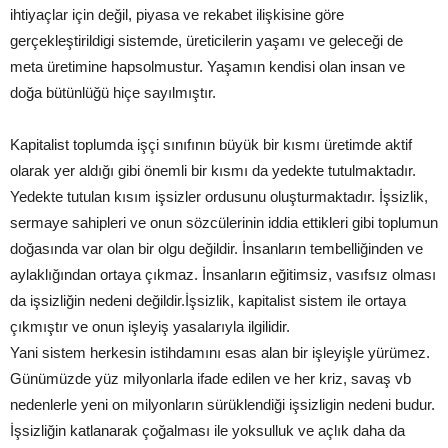
ihtiyaçlar için değil, piyasa ve rekabet ilişkisine göre
gerçekleştirildigi sistemde, üreticilerin yaşamı ve geleceği de
meta üretimine hapsolmustur. Yaşamın kendisi olan insan ve
doğa bütünlüğü hiçe sayılmıştır.
Kapitalist toplumda işçi sınıfının büyük bir kısmı üretimde aktif
olarak yer aldığı gibi önemli bir kısmı da yedekte tutulmaktadır.
Yedekte tutulan kısım işsizler ordusunu oluşturmaktadır. İşsizlik,
sermaye sahipleri ve onun sözcülerinin iddia ettikleri gibi toplumun
doğasında var olan bir olgu değildir. İnsanların tembelliğinden ve
aylaklığından ortaya çıkmaz. İnsanların eğitimsiz, vasıfsız olması
da işsizliğin nedeni değildir.İşsizlik, kapitalist sistem ile ortaya
çıkmıştır ve onun işleyiş yasalarıyla ilgilidir.
Yani sistem herkesin istihdamını esas alan bir işleyişle yürümez.
Günümüzde yüz milyonlarla ifade edilen ve her kriz, savaş vb
nedenlerle yeni on milyonların sürüklendiği işsizligin nedeni budur.
İşsizliğin katlanarak çoğalması ile yoksulluk ve açlık daha da