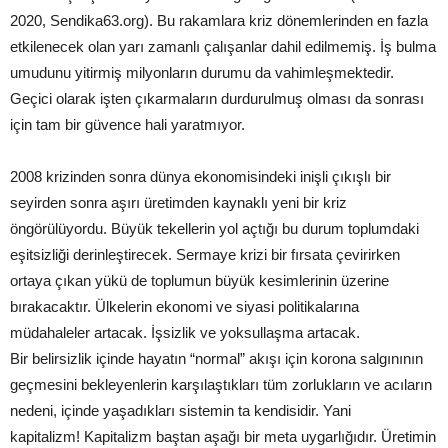
2020, Sendika63.org). Bu rakamlara kriz dönemlerinden en fazla
etkilenecek olan yarı zamanlı çalışanlar dahil edilmemiş. İş bulma
umudunu yitirmiş milyonların durumu da vahimleşmektedir.
Geçici olarak işten çıkarmaların durdurulmuş olması da sonrası
için tam bir güvence hali yaratmıyor.
2008 krizinden sonra dünya ekonomisindeki inişli çıkışlı bir
seyirden sonra aşırı üretimden kaynaklı yeni bir kriz
öngörülüyordu. Büyük tekellerin yol açtığı bu durum toplumdaki
eşitsizliği derinleştirecek. Sermaye krizi bir fırsata çevirirken
ortaya çıkan yükü de toplumun büyük kesimlerinin üzerine
bırakacaktır. Ülkelerin ekonomi ve siyasi politikalarına
müdahaleler artacak. İşsizlik ve yoksullaşma artacak.
Bir belirsizlik içinde hayatın “normal” akışı için korona salgınının
geçmesini bekleyenlerin karşılaştıkları tüm zorlukların ve acıların
nedeni, içinde yaşadıkları sistemin ta kendisidir. Yani
kapitalizm! Kapitalizm baştan aşağı bir meta uygarlığıdır. Üretimin