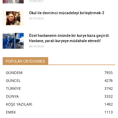
31/08/2021
Okul ile devrimci mücadeleyi birleştirmek-3
29/10/2020
Özel hastanenin önünde bir kurye kaza geçirdi:
Hastane, yaralı kuryeye müdahale etmedi!
28/10/2024
POPULAR CATEGORIES
GÜNDEM
7955
GÜNCEL
4276
TÜRKİYE
3742
DÜNYA
3332
KÖŞE YAZILARI
1492
EMEK
1113