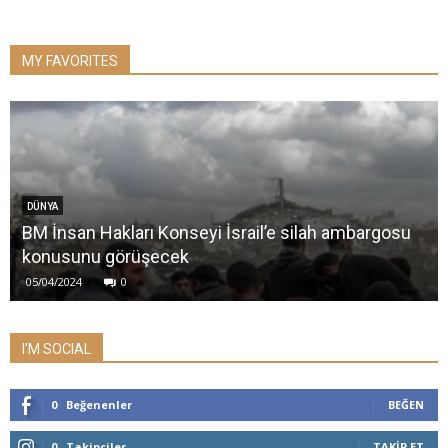
MY FAVORITES
DÜNYA
BM İnsan Hakları Konseyi İsrail’e silah ambargosu
konusunu görüşecek
05/04/2024
0
I'M SOCIAL
0
Beğenenler
BEĞEN
0
Takipçiler
TAKIP ET