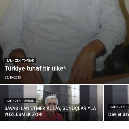
SALIH ZEKI TOMBAK
Türkiye tuhaf bir ülke*
21/10/2018
SALIH ZEKI TOMBAK
SALIH ZEKI 
SAVAŞ İLAN ETMEK KOLAY, SONUÇLARIYLA
YÜZLEŞMEK ZOR!
Devlet üz