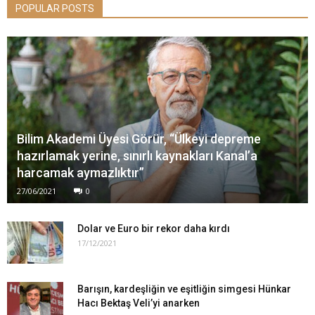
POPULAR POSTS
Bilim Akademi Üyesi Görür, “Ülkeyi depreme
hazırlamak yerine, sınırlı kaynakları Kanal’a
harcamak aymazlıktır”
27/06/2021
0
Dolar ve Euro bir rekor daha kırdı
17/12/2021
Barışın, kardeşliğin ve eşitliğin simgesi Hünkar
Hacı Bektaş Veli’yi anarken