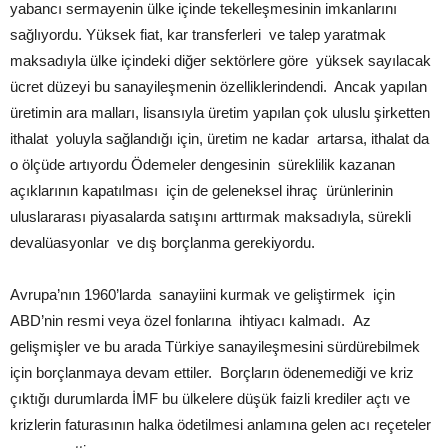
yabancı sermayenin ülke içinde tekelleşmesinin imkanlarını
sağlıyordu. Yüksek fiat, kar transferleri ve talep yaratmak
maksadıyla ülke içindeki diğer sektörlere göre yüksek sayılacak
ücret düzeyi bu sanayileşmenin özelliklerindendi. Ancak yapılan
üretimin ara malları, lisansıyla üretim yapılan çok uluslu şirketten
ithalat yoluyla sağlandığı için, üretim ne kadar artarsa, ithalat da
o ölçüde artıyordu Ödemeler dengesinin süreklilik kazanan
açıklarının kapatılması için de geleneksel ihraç ürünlerinin
uluslararası piyasalarda satışını arttırmak maksadıyla, sürekli
devalüasyonlar ve dış borçlanma gerekiyordu.
Avrupa’nın 1960’larda sanayiini kurmak ve geliştirmek için
ABD’nin resmi veya özel fonlarına ihtiyacı kalmadı. Az
gelişmişler ve bu arada Türkiye sanayileşmesini sürdürebilmek
için borçlanmaya devam ettiler. Borçların ödenemediği ve kriz
çıktığı durumlarda İMF bu ülkelere düşük faizli krediler açtı ve
krizlerin faturasının halka ödetilmesi anlamına gelen acı reçeteler