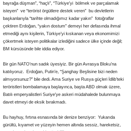
bayrağa düşman”, “haçlı”, “Türkiye’yi bölmek ve parçalamak
isteyen” ve “terörist örgütlere destek veren” bu devletlerin
başkanlarıyla “tarihte olmadığımız kadar yakın” fotoğraflar
çektiren Erdoğan, “yakın dostum” demeyi her defasında ihmal
etmediği aynı kişilerin, Türkiye’yi kıskanan veya ekonomimizi
çökertmek isteyen politikalar izlediğini sadece ülke içinde değil;
BM kürsüsünde bile iddia ediyor.
Bir gün NATO’nun sadık üyesiyiz. Bir gün Avrasya Bloku’na
katılıyoruz. Erdoğan, Putin’e, “Şanghay Beşlisine bizi neden
almıyorsunuz?” bile dedi. Ama Suriye ve Rusya güçleri İdlib’teki
teröristleri bombalamaya başlayınca, başta ABD olmak üzere,
Batılı emperyalistleri Suriye’ye askeri müdahalede bulunmaya
davet etmeyi de eksik bırakmadı.
Bu hayhuy, fırtına esnasında bir denize benziyor: Yukarıda
gürültü, kıyamet ve yüzeyin hemen altında sessiz, hareketsiz,