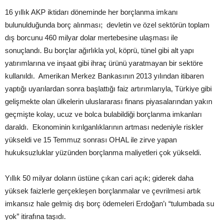
16 yıllık AKP iktidarı döneminde her borçlanma imkanı
bulunulduğunda borç alınması; devletin ve özel sektörün toplam
dış borcunu 460 milyar dolar mertebesine ulaşması ile
sonuçlandı. Bu borçlar ağırlıkla yol, köprü, tünel gibi alt yapı
yatırımlarına ve inşaat gibi ihraç ürünü yaratmayan bir sektöre
kullanıldı. Amerikan Merkez Bankasının 2013 yılından itibaren
yaptığı uyarılardan sonra başlattığı faiz artırımlarıyla, Türkiye gibi
gelişmekte olan ülkelerin uluslararası finans piyasalarından yakın
geçmişte kolay, ucuz ve bolca bulabildiği borçlanma imkanları
daraldı. Ekonominin kırılganlıklarının artması nedeniyle riskler
yükseldi ve 15 Temmuz sonrası OHAL ile zirve yapan
hukuksuzluklar yüzünden borçlanma maliyetleri çok yükseldi.
Yıllık 50 milyar doların üstüne çıkan cari açık; giderek daha
yüksek faizlerle gerçekleşen borçlanmalar ve çevrilmesi artık
imkansız hale gelmiş dış borç ödemeleri Erdoğan’ı “tulumbada su
yok” itirafına taşıdı.