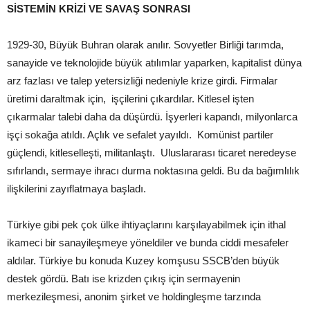
SİSTEMİN KRİZİ VE SAVAŞ SONRASI
1929-30, Büyük Buhran olarak anılır. Sovyetler Birliği tarımda,
sanayide ve teknolojide büyük atılımlar yaparken, kapitalist dünya
arz fazlası ve talep yetersizliği nedeniyle krize girdi. Firmalar
üretimi daraltmak için, işçilerini çıkardılar. Kitlesel işten
çıkarmalar talebi daha da düşürdü. İşyerleri kapandı, milyonlarca
işçi sokağa atıldı. Açlık ve sefalet yayıldı. Komünist partiler
güçlendi, kitleselleşti, militanlaştı. Uluslararası ticaret neredeyse
sıfırlandı, sermaye ihracı durma noktasına geldi. Bu da bağımlılık
ilişkilerini zayıflatmaya başladı.
Türkiye gibi pek çok ülke ihtiyaçlarını karşılayabilmek için ithal
ikameci bir sanayileşmeye yöneldiler ve bunda ciddi mesafeler
aldılar. Türkiye bu konuda Kuzey komşusu SSCB’den büyük
destek gördü. Batı ise krizden çıkış için sermayenin
merkezileşmesi, anonim şirket ve holdingleşme tarzında