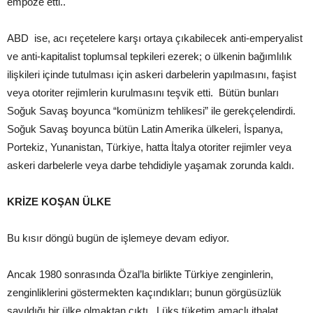
empoze etti..
ABD ise, acı reçetelere karşı ortaya çıkabilecek anti-emperyalist
ve anti-kapitalist toplumsal tepkileri ezerek; o ülkenin bağımlılık
ilişkileri içinde tutulması için askeri darbelerin yapılmasını, faşist
veya otoriter rejimlerin kurulmasını teşvik etti. Bütün bunları
Soğuk Savaş boyunca “komünizm tehlikesi” ile gerekçelendirdi.
Soğuk Savaş boyunca bütün Latin Amerika ülkeleri, İspanya,
Portekiz, Yunanistan, Türkiye, hatta İtalya otoriter rejimler veya
askeri darbelerle veya darbe tehdidiyle yaşamak zorunda kaldı.
KRİZE KOŞAN ÜLKE
Bu kısır döngü bugün de işlemeye devam ediyor.
Ancak 1980 sonrasında Özal’la birlikte Türkiye zenginlerin,
zenginliklerini göstermekten kaçındıkları; bunun görgüsüzlük
sayıldığı bir ülke olmaktan çıktı. Lüks tüketim amaçlı ithalat