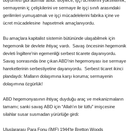
büyümesi gibi adımlar atıldı. Böylece, işçi ücretlerini yükselterek,
sermayenin iç çelişkilerini ve sermaye ile işçi sınıfı arasındaki
gerilimleri yumuşatmak ve işçi mücadelelerini fabrika içine ve
ücret mücadelesine hapsetmek amaçlanıyordu.
Bu amaçlara kapitalist sistemin bütününde ulaşabilmek için
hegemonik bir devlete ihtiyaç vardı. Savaş öncesinin hegemonik
devleti İngiltere’nin egemenliği serbest ticarete dayanıyordu.
Savaş sonrasında öne çıkan ABD’nin hegemonyası ise sermaye
hareketlerinin serbestiyetine dayanıyordu. Serbest ticaret ikinci
plandaydı: Malların dolaşımına karşı koruma; sermayenin
dolaşımına özgürlük!
ABD hegemonyasının ihtiyaç duyduğu araç ve mekanizmaların
tamamı; sanki savaş ABD için “Allah’ın bir lütfu” imişcesine
silahlar susar susmadan yürürlüğe girdi:
Uluslararası Para Fonu (İMF) 1944’te Bretton Woods