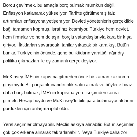
Borcu çevirmek, bu amaçla borç bulmak mümkün değil.
Enflasyon katlanarak yükseliyor. Tarihte görülmemiş faiz
artırımları enflasyona yetişemiyor. Devleti yönetenlerin gerçeklikle
bağı tamamen kopmuş, israf hız kesmiyor. Türkiye hem devlet,
hem firmalar ve hem de aşırı borçlu vatandaşlarıyla kara bir kışa
giriyor. İktidarları savuracak, tahtlar yıkacak bir kara kış. Bütün
bunlar, Türkiye’nin önünde, gene bu iktidarın yarattığı ağır dış
politika çıkmazları ile eş zamanlı gerçekleşiyor.
McKinsey İMF’nin kapısına gitmeden önce bir zaman kazanma
girişimiydi. Bir parçacık inandırıcılık satın almak ve böylece biraz
daha borç bulmak; İMF’nin kapısına yerel seçimden sonra
gitmek. Hesap buydu ve McKinsey’le bile para bulamayacaklarını
gördükleri için anlaşma iptal oldu.
Yerel seçimler olmayabilir. Meclis askıya alınabilir. Bütün seçimler
çok çok erkene alınarak tekrarlanabilir. Veya Türkiye daha zor