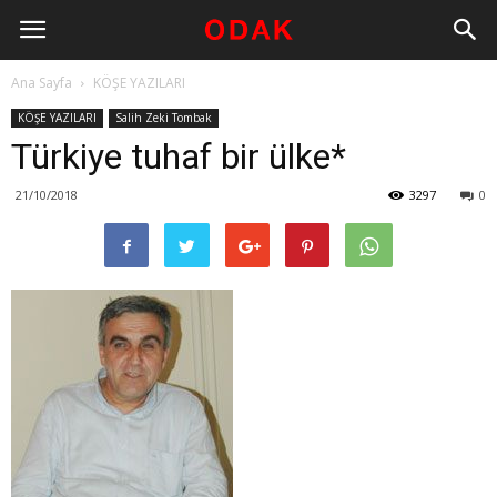
Ana Sayfa
KÖŞE YAZILARI
KÖŞE YAZILARI
Salih Zeki Tombak
Türkiye tuhaf bir ülke*
21/10/2018
3297
0