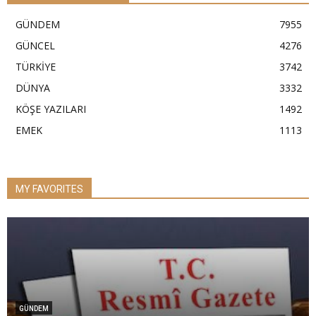
GÜNDEM
7955
GÜNCEL
4276
TÜRKİYE
3742
DÜNYA
3332
KÖŞE YAZILARI
1492
EMEK
1113
MY FAVORITES
GÜNDEM