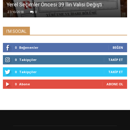
Yerel Seçimler Öncesi 39 İlin Valisi Değişti
27/10/2018
0
I'M SOCIAL
0
Beğenenler
BEĞEN
0
Takipçiler
TAKIP ET
0
Takipçiler
TAKIP ET
0
Abone
ABONE OL