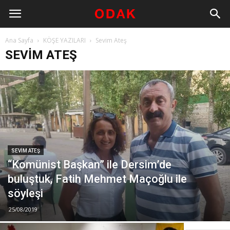
Ana Sayfa
KÖŞE YAZILARI
Sevim Ateş
SEVIM ATEŞ
SEVIM ATEŞ
“Komünist Başkan” ile Dersim’de
buluştuk, Fatih Mehmet Maçoğlu ile
söyleşi
25/08/2019