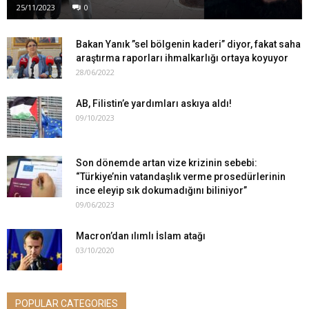
25/11/2023
0
Bakan Yanık ”sel bölgenin kaderi” diyor, fakat saha
araştırma raporları ihmalkarlığı ortaya koyuyor
28/06/2022
AB, Filistin’e yardımları askıya aldı!
09/10/2023
Son dönemde artan vize krizinin sebebi:
“Türkiye’nin vatandaşlık verme prosedürlerinin
ince eleyip sık dokumadığını biliniyor”
09/06/2023
Macron’dan ılımlı İslam atağı
03/10/2020
POPULAR CATEGORIES