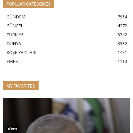
POPULAR CATEGORIES
GÜNDEM
7954
GÜNCEL
4272
TÜRKİYE
3742
DÜNYA
3332
KÖŞE YAZILARI
1491
EMEK
1113
MY FAVORITES
DÜNYA