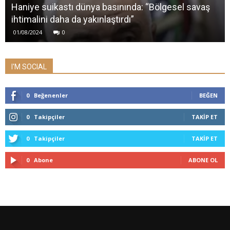
Haniye suikastı dünya basınında: “Bölgesel savaş
ihtimalini daha da yakınlaştırdı”
01/08/2024
0
I'M SOCIAL
0
Beğenenler
BEĞEN
0
Takipçiler
TAKIP ET
0
Takipçiler
TAKIP ET
0
Abone
ABONE OL