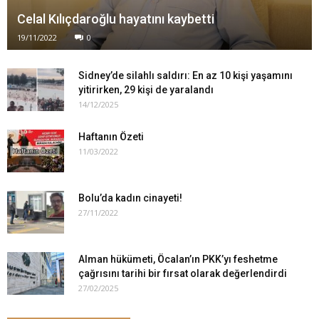
Celal Kılıçdaroğlu hayatını kaybetti
19/11/2022
0
Sidney’de silahlı saldırı: En az 10 kişi yaşamını
yitirirken, 29 kişi de yaralandı
14/12/2025
Haftanın Özeti
11/03/2022
Bolu’da kadın cinayeti!
27/11/2022
Alman hükümeti, Öcalan’ın PKK’yı feshetme
çağrısını tarihi bir fırsat olarak değerlendirdi
27/02/2025