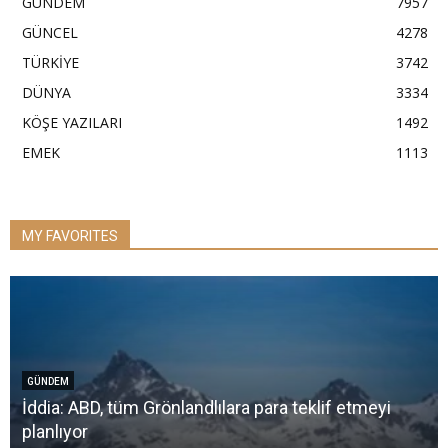
GÜNDEM
7957
GÜNCEL
4278
TÜRKİYE
3742
DÜNYA
3334
KÖŞE YAZILARI
1492
EMEK
1113
MY FAVORITES
GÜNDEM
İddia: ABD, tüm Grönlandlılara para teklif etmeyi
planlıyor