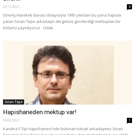
02/11/2021
0
Direniş Hareketi davası dolayısıyla 1995 yılından bu yana hapiste
yatan Sinan Tepe arkadaşın dergimize gönderdiği mektuptan bir
bölümü yayınlıyoruz - Odak.
Sinan Tepe
Hapishaneden mektup var!
05/02/2021
1
Kandıra F Tipi Hapishanesi'nde bulunan tutsak arkadaşımız Sinan
Tepe'nin, hapishane hayatı ve gündeme dair gözlemlerinin yer aldığı