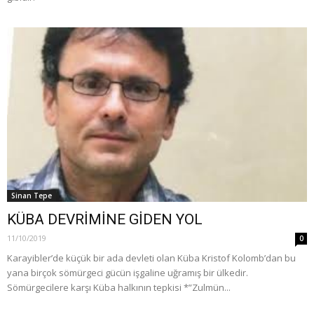
Sinan Tepe
KÜBA DEVRİMİNE GİDEN YOL
11/10/2019
0
Karayibler’de küçük bir ada devleti olan Küba Kristof Kolomb’dan bu
yana birçok sömürgeci gücün işgaline uğramış bir ülkedir.
Sömürgecilere karşı Küba halkının tepkisi *”Zulmün...