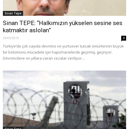
Sinan Tepe
Sinan TEPE: “Halkımızın yükselen sesine ses
katmaktır aslolan”
29/05/2019
0
Türkiye’de çok sayıda devrimci ve yurtsever tutsak ömürlerinin büyük
bir bölümünü mücadele için hapishanelerde geçirmiş, geçiriyor.
Devrimcilere on yıllara varan cezalar veriliyor....
Sinan Tepe