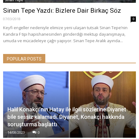
Sinan Tepe Yazdı: Bizlere Dair Birkaç Söz
07/03/2018
0
Keyfi engeller nedeniyle elimize yeni ulaşan tutsak Sinan Tepe’nin
Kandıra F tipi hapishanesinden gönderdiği mektup dayanışmaya,
umuda ve mücadeleye çağrı yapıyor. Sinan Tepe Aralık ayında...
POPULAR POSTS
Halil Konakçı’nın Hatay ile ilgili sözlerine Diyanet
bile sessiz kalamadı: Diyanet, Konakçı hakkında
soruşturma başlattı
14/08/2023
0