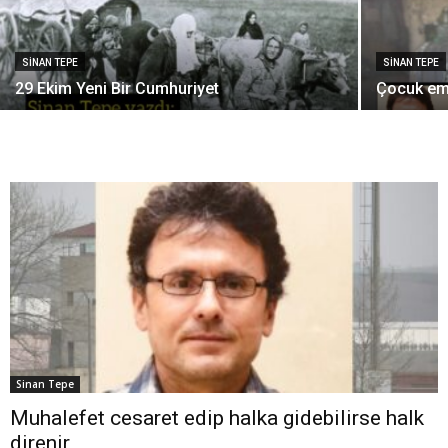
SINAN TEPE
SINAN TEPE
29 Ekim Yeni Bir Cumhuriyet
Çocuk em
Sinan Tepe
Muhalefet cesaret edip halka gidebilirse halk
direnir