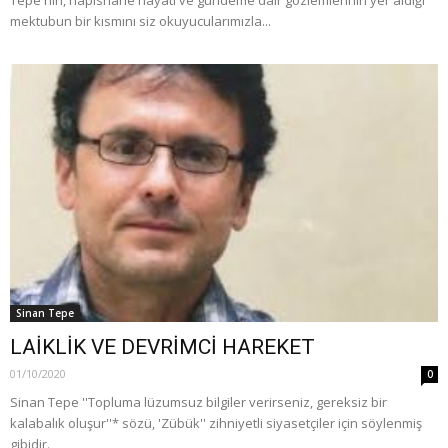
mektubun bir kısmını siz okuyucularımızla...
Sinan Tepe
LAİKLİK VE DEVRİMCİ HAREKET
01/10/2020
0
Sinan Tepe ''Topluma lüzumsuz bilgiler verirseniz, gereksiz bir
kalabalık oluşur''* sözü, 'Zübük'' zihniyetli siyasetçiler için söylenmiş
gibidir.