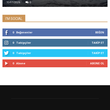
10/01/2026
0
I'M SOCIAL
0
Beğenenler
BEĞEN
0
Takipçiler
TAKIP ET
0
Takipçiler
TAKIP ET
0
Abone
ABONE OL