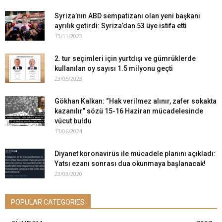
Syriza’nın ABD sempatizanı olan yeni başkanı
ayrılık getirdi: Syriza’dan 53 üye istifa etti
13/11/2023
2. tur seçimleri için yurtdışı ve gümrüklerde
kullanılan oy sayısı 1.5 milyonu geçti
23/05/2023
Gökhan Kalkan: “Hak verilmez alınır, zafer sokakta
kazanılır” sözü 15-16 Haziran mücadelesinde
vücut buldu
13/06/2024
Diyanet koronavirüs ile mücadele planını açıkladı:
Yatsı ezanı sonrası dua okunmaya başlanacak!
23/03/2020
POPULAR CATEGORIES