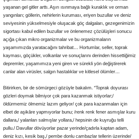
yaşanan gel gitler arttı. Aşırı ısınmaya bağlı kuraklık ve orman
yangınları; göllerin, nehirlerin kuruması, eriyen buzullar ve deniz
seviyesinin yükselmesiyle oluşacak göç dalgaları, gezegenimizin
sigortası kabul edilen buzullar ve önlenemez çözülüşleri sonucu
açığa çıkan mikro organizmalar ve bu organizmaların
yaşamımızda yaratacağını tahribat… Hortumlar, seller, toprak
kayması, göçükler, volkanlar ve sonuçlarını derinden hissettiğimiz
depremler, yaşamımıza yeni giren ve sürekli yön değiştirerek
canlar alan virüsler, salgın hastalıklar ve kitlesel ölümler…
Bitirirken, bir de sömürgeci gözüyle bakalım. “Toprak doyurası
gözleri doymak bilmiyor çok para kazanmak istiyorlar;/
öldürmemiz ölmemiz lazım geliyor/ çok para kazanmaları için
elbet de aşikâre yapmıyorlar bunu; /renk renk fener asmışlar kuru
dallara,/ yalanları salmışlar yollara,/ hepsinin de kuyruğu telli
pullu./ Davullar dövüyorlar pazar yerinde/çadırla kaptan adam,
deniz kızı, kesik baş,/ pembe donlu cambazlar tellerin üzerinde/