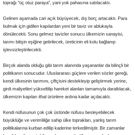
toprağı “üç otuz paraya”, yani yok pahasına satılacaktı.
Gelinen aşamada cari açık büyüyecek, dış borç artacaktı. Para
bulmak için gidilen kapılardan yeni bir taviz ve ablukayla
dönülecekti. Sonu gelmez tavizler sonucu ülkemizin sanayisi,
tarımı bitişin eşiğine getirilecek, üreticinin eli kolu bağlanıp
işlevsizleştirilecekti.
Birçok alanda olduğu gibi tarım alanında yaşananlar da bilinçli bir
politikanın sonucudur. Uluslararası güçlere verilen sözler gereği,
kendi ülkesinin tarımını, çiftçisini destekleyip geliştirmek yerine,
girdi maliyetleri yükseltilip hareket alanları tamamıyla daraltılacak,
ülkemizin kapıları ithal ürünlere ardına kadar açılacaktı.
Kendi nüfusunun çok çok üstünde nüfusu besleyebilecek
büyüklüğe ve verimliliğe sahip ülke toprakları, yanlış tarım
politikalarına kurban edilip kaderine terkedilmiştir. Bir zamanlar