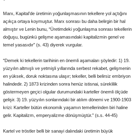
Marx, Kapital’de üretimin yoğunlaşmasının tekellere yol açtığını
açıkça ortaya koymuştur. Marx sonrası bu daha belirgin bir hal
almıştır ve Lenin bunu, “Üretimdeki yoğunlaşma sonrası tekellerin
doğuşu, bugünkü gelişme aşamasındaki kapitalizmin genel ve
temel yasasıdır” (s. 43) diyerek vurgular.
“Demek ki tekellerin tarihinin en önemli aşamaları şöyledir: 1) 19.
yüzyılın altmışlı ve yetmişli yıllarında serbest rekabet, gelişmenin
en yüksek, doruk noktasına ulaşır; tekeller, belli belirsiz embriyon
halindedir. 2) 1873 krizinden sonra henüz istisnai, süreklilik
göstermeyen geçici olgular durumundaki karteller önemli ölçüde
gelişir. 3) 19. yüzyılın sonlarındaki bir atılım dönemi ve 1900-1903
krizi: Karteller bütün ekonomik yaşamın temellerinden biri haline
gelir. Kapitalizm, emperyalizme dönüşmüştür.” (s.s. 44-45)
Kartel ve tröstler belli bir sanayi dalındaki üretimin büyük