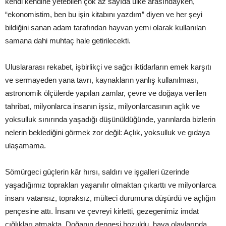
kendi kendine yetebilen çok az sayıda ülke arasındayken,
“ekonomistim, ben bu işin kitabını yazdım” diyen ve her şeyi
bildiğini sanan adam tarafından hayvan yemi olarak kullanılan
samana dahi muhtaç hale getirilecekti.
Uluslararası rekabet, işbirlikçi ve sağcı iktidarların emek karşıtı
ve sermayeden yana tavrı, kaynakların yanlış kullanılması,
astronomik ölçülerde yapılan zamlar, çevre ve doğaya verilen
tahribat, milyonlarca insanın işsiz, milyonlarcasının açlık ve
yoksulluk sınırında yaşadığı düşünüldüğünde, yarınlarda bizlerin
nelerin beklediğini görmek zor değil: Açlık, yoksulluk ve gıdaya
ulaşamama.
Sömürgeci güçlerin kâr hırsı, saldırı ve işgalleri üzerinde
yaşadığımız toprakları yaşanılır olmaktan çıkarttı ve milyonlarca
insanı vatansız, topraksız, mülteci durumuna düşürdü ve açlığın
pençesine attı. İnsanı ve çevreyi kirletti, gezegenimiz imdat
çığlıkları atmakta. Doğanın dengesi bozuldu, hava olaylarında