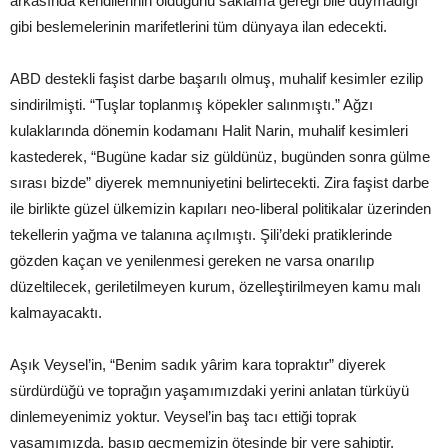
arkasında kendilerinin olduğunu saklama gereği bile duymadığı
gibi beslemelerinin marifetlerini tüm dünyaya ilan edecekti.
ABD destekli faşist darbe başarılı olmuş, muhalif kesimler ezilip
sindirilmişti. “Tuşlar toplanmış köpekler salınmıştı.” Ağzı
kulaklarında dönemin kodamanı Halit Narin, muhalif kesimleri
kastederek, “Bugüne kadar siz güldünüz, bugünden sonra gülme
sırası bizde” diyerek memnuniyetini belirtecekti. Zira faşist darbe
ile birlikte güzel ülkemizin kapıları neo-liberal politikalar üzerinden
tekellerin yağma ve talanına açılmıştı. Şili’deki pratiklerinde
gözden kaçan ve yenilenmesi gereken ne varsa onarılıp
düzeltilecek, geriletilmeyen kurum, özelleştirilmeyen kamu malı
kalmayacaktı.
Aşık Veysel’in, “Benim sadık yârim kara topraktır” diyerek
sürdürdüğü ve toprağın yaşamımızdaki yerini anlatan türküyü
dinlemeyenimiz yoktur. Veysel’in baş tacı ettiği toprak
yaşamımızda, basıp geçmemizin ötesinde bir yere sahiptir.