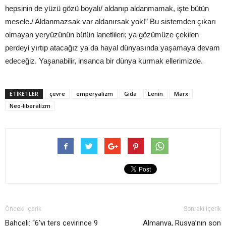
hepsinin de yüzü gözü boyalı/ aldanıp aldanmamak, işte bütün
mesele./ Aldanmazsak var aldanırsak yok!” Bu sistemden çıkarı
olmayan yeryüzünün bütün lanetlileri; ya gözümüze çekilen
perdeyi yırtıp atacağız ya da hayal dünyasında yaşamaya devam
edeceğiz. Yaşanabilir, insanca bir dünya kurmak ellerimizde.
ETIKETLER
çevre
emperyalizm
Gıda
Lenin
Marx
Neo-liberalizm
Önceki İçerik
Sonraki İçerik
Bahçeli: “6’yı ters çevirince 9
Almanya, Rusya’nın son