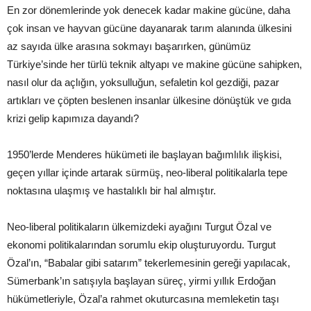
En zor dönemlerinde yok denecek kadar makine gücüne, daha
çok insan ve hayvan gücüne dayanarak tarım alanında ülkesini
az sayıda ülke arasına sokmayı başarırken, günümüz
Türkiye’sinde her türlü teknik altyapı ve makine gücüne sahipken,
nasıl olur da açlığın, yoksulluğun, sefaletin kol gezdiği, pazar
artıkları ve çöpten beslenen insanlar ülkesine dönüştük ve gıda
krizi gelip kapımıza dayandı?
1950’lerde Menderes hükümeti ile başlayan bağımlılık ilişkisi,
geçen yıllar içinde artarak sürmüş, neo-liberal politikalarla tepe
noktasına ulaşmış ve hastalıklı bir hal almıştır.
Neo-liberal politikaların ülkemizdeki ayağını Turgut Özal ve
ekonomi politikalarından sorumlu ekip oluşturuyordu. Turgut
Özal’ın, “Babalar gibi satarım” tekerlemesinin gereği yapılacak,
Sümerbank’ın satışıyla başlayan süreç, yirmi yıllık Erdoğan
hükümetleriyle, Özal’a rahmet okuturcasına memleketin taşı