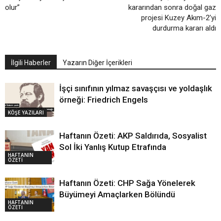
olur”
kararından sonra doğal gaz
projesi Kuzey Akım-2’yi
durdurma kararı aldı
İlgili Haberler
Yazarın Diğer İçerikleri
İşçi sınıfının yılmaz savaşçısı ve yoldaşlık
örneği: Friedrich Engels
KÖŞE YAZILARI
Haftanın Özeti: AKP Saldırıda, Sosyalist
Sol İki Yanlış Kutup Etrafında
HAFTANIN
ÖZETİ
Haftanın Özeti: CHP Sağa Yönelerek
Büyümeyi Amaçlarken Bölündü
HAFTANIN
ÖZETİ