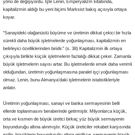
yönü de değişiyordu. İşte Lenin, Emperyalizm kitabında,
kapitalizmin aldığı bu yeni biçimi Marksist bakış açısıyla ortaya
koyar.
“Sanayideki olağanüstü büyüme ve üretimin dikkat çekici bir hızla
sürekli daha büyük işletmelerde yoğunlaşması, kapitalizmin en
belirleyici özelliklerinden biridir.” (s. 38) Kapitalizmin ilk ortaya
çıkışıyla birlikte küçük işletmelerin fazlalığı dikkat çeker. Zamanla
büyük işletmelerin sayısı artar. Bu işletmelerde emek daha verimli
olduğundan, üretimin yoğunlaşmasına paralel işçi yoğunlaşması
olmaz. Lenin, bunu Almanya’daki işletmelerin istatistikleriyle
anlatır.
Üretimin yoğunlaşması, sanayi ve banka sermayesinin belli
ellerde toplanmasını beraberinde getirmiştir. Milyonlarca küçük,
orta ve kısmen de büyük üretici birkaç yüz büyük sermayenin
boyunduruğu altına alınmıştır. Küçük üreticiler rekabet karşısında
ezilip, büyüklerin boyunduruğu altına girdikçe, sermayenin büyük