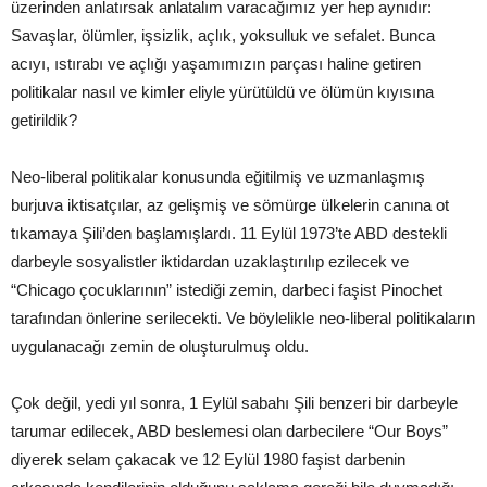
üzerinden anlatırsak anlatalım varacağımız yer hep aynıdır:
Savaşlar, ölümler, işsizlik, açlık, yoksulluk ve sefalet. Bunca
acıyı, ıstırabı ve açlığı yaşamımızın parçası haline getiren
politikalar nasıl ve kimler eliyle yürütüldü ve ölümün kıyısına
getirildik?
Neo-liberal politikalar konusunda eğitilmiş ve uzmanlaşmış
burjuva iktisatçılar, az gelişmiş ve sömürge ülkelerin canına ot
tıkamaya Şili’den başlamışlardı. 11 Eylül 1973’te ABD destekli
darbeyle sosyalistler iktidardan uzaklaştırılıp ezilecek ve
“Chicago çocuklarının” istediği zemin, darbeci faşist Pinochet
tarafından önlerine serilecekti. Ve böylelikle neo-liberal politikaların
uygulanacağı zemin de oluşturulmuş oldu.
Çok değil, yedi yıl sonra, 1 Eylül sabahı Şili benzeri bir darbeyle
tarumar edilecek, ABD beslemesi olan darbecilere “Our Boys”
diyerek selam çakacak ve 12 Eylül 1980 faşist darbenin