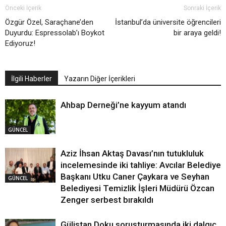
Önceki İçerik
Sonraki İçerik
Özgür Özel, Saraçhane’den
İstanbul’da üniversite öğrencileri
Duyurdu: Espressolab’ı Boykot
bir araya geldi!
Ediyoruz!
İlgili Haberler
Yazarın Diğer İçerikleri
Ahbap Derneği’ne kayyum atandı
GÜNCEL
Aziz İhsan Aktaş Davası’nın tutukluluk
incelemesinde iki tahliye: Avcılar Belediye
Başkanı Utku Caner Çaykara ve Seyhan
GÜNCEL
Belediyesi Temizlik İşleri Müdürü Özcan
Zenger serbest bırakıldı
Gülistan Doku soruşturmasında iki dalgıç