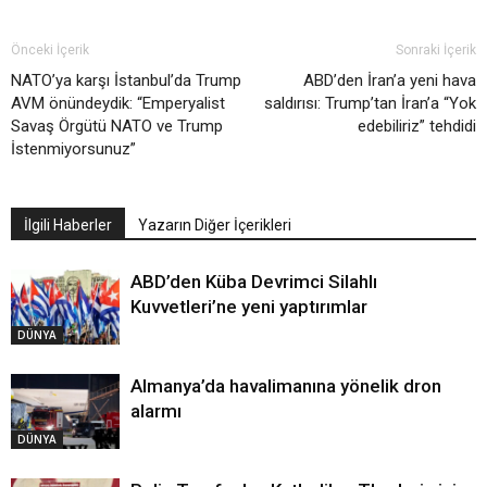
Önceki İçerik
Sonraki İçerik
NATO’ya karşı İstanbul’da Trump
ABD’den İran’a yeni hava
AVM önündeydik: “Emperyalist
saldırısı: Trump’tan İran’a “Yok
Savaş Örgütü NATO ve Trump
edebiliriz” tehdidi
İstenmiyorsunuz”
İlgili Haberler
Yazarın Diğer İçerikleri
ABD’den Küba Devrimci Silahlı
Kuvvetleri’ne yeni yaptırımlar
DÜNYA
Almanya’da havalimanına yönelik dron
alarmı
DÜNYA