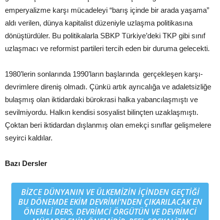
emperyalizme karşı mücadeleyi “barış içinde bir arada yaşama”
aldı verilen, dünya kapitalist düzeniyle uzlaşma politikasına
dönüştürdüler. Bu politikalarla SBKP Türkiye’deki TKP gibi sınıf
uzlaşmacı ve reformist partileri tercih eden bir duruma gelecekti.
1980’lerin sonlarında 1990’ların başlarında gerçekleşen karşı-
devrimlere direniş olmadı. Çünkü artık ayrıcalığa ve adaletsizliğe
bulaşmış olan iktidardaki bürokrasi halka yabancılaşmıştı ve
sevilmiyordu. Halkın kendisi sosyalist bilinçten uzaklaşmıştı.
Çoktan beri iktidardan dışlanmış olan emekçi sınıflar gelişmelere
seyirci kaldılar.
Bazı Dersler
BIZCE DÜNYANIN VE ÜLKEMIZIN IÇINDEN GEÇTIĞI
BU DÖNEMDE EKIM DEVRIMI’NDEN ÇIKARILACAK EN
ÖNEMLI DERS, DEVRIMCI ÖRGÜTÜN VE DEVRIMCI