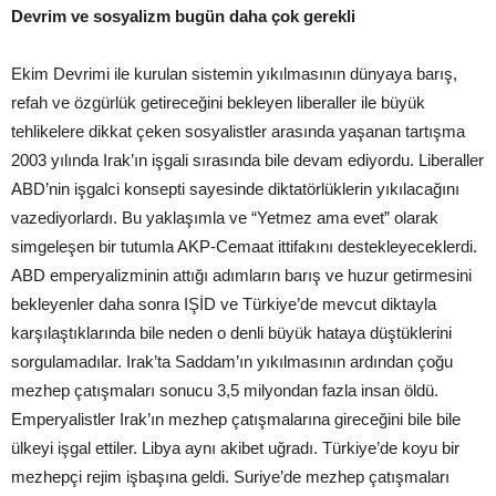
Devrim ve sosyalizm bugün daha çok gerekli
Ekim Devrimi ile kurulan sistemin yıkılmasının dünyaya barış,
refah ve özgürlük getireceğini bekleyen liberaller ile büyük
tehlikelere dikkat çeken sosyalistler arasında yaşanan tartışma
2003 yılında Irak’ın işgali sırasında bile devam ediyordu. Liberaller
ABD’nin işgalci konsepti sayesinde diktatörlüklerin yıkılacağını
vazediyorlardı. Bu yaklaşımla ve “Yetmez ama evet” olarak
simgeleşen bir tutumla AKP-Cemaat ittifakını destekleyeceklerdi.
ABD emperyalizminin attığı adımların barış ve huzur getirmesini
bekleyenler daha sonra IŞİD ve Türkiye’de mevcut diktayla
karşılaştıklarında bile neden o denli büyük hataya düştüklerini
sorgulamadılar. Irak’ta Saddam’ın yıkılmasının ardından çoğu
mezhep çatışmaları sonucu 3,5 milyondan fazla insan öldü.
Emperyalistler Irak’ın mezhep çatışmalarına gireceğini bile bile
ülkeyi işgal ettiler. Libya aynı akibet uğradı. Türkiye’de koyu bir
mezhepçi rejim işbaşına geldi. Suriye’de mezhep çatışmaları