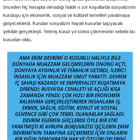
önceden hiç hesapta olmadığı halde o zor koşullarda sosyalizmin
kuruluşu için ekonomik, sosyal ve kültürel temelleri yaratmaya
girişeceklerdi. Kurulan sosyalizm hayati kusurlar taşıyacak
şekilde gerçekleşti. Yetmiş küsür yıl sonra çökmesinin sebebi bu
kusurları oldu.
A
MA EKIM DEVRIMI O KUSURLU HALIYLE BILE
DÜNYADA MUAZZAM GELIŞMELERIN ÖNÜNÜ AÇTI,
DÜNYAYA AYDINLIK VE FERAHLIK GETIRDI, ILERICI
INSANLIK IÇIN MUAZZAM UMUT YARATTI. DEVRIM
IÇ SAVAŞI KAZANDI VE EMPERYALIST KUŞATMAYA
DIRENDI; RUSYA’DA CEHALETI VE AÇLIĞI KISA
ZAMANDA YENDI; ÇOK HIZLI BIR EKONOMIK
KALKINMA GERÇEKLEŞTIREREK INSANLARA IŞ,
EKMEK, SAĞLIK, EĞITIM, KONUT VE SOSYAL
GÜVENCE GIBI ÇOK TEMEL OLANAKLAR SAĞLADI.
DEVRIM EGEMEN GÜÇLERDE ÖYLE BIR ETKI
YARATMIŞTI KI AVRUPA BURJUVAZISI IŞÇILERIN EKIM
DEVRIMI’NIN TARAFINA GEÇMEMESI IÇIN ONLARIN
BIR YIĞIN DEMOKRATIK HAK VE ÖZGÜRLÜKLERINI