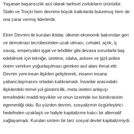
Yaşanan başarısızlık asıl olarak tarihsel zorlukların ürünüdür.
Stalin ve Troçki hem devrime büyük katkılarda bulunmuş hem de
ona zarar vermiş liderlerdir.
Ekim Devrimi ile kurulan iktidar, ülkenin ekonomik bakımdan geri
ve demokrasi tecrübesinden uzak olması, cehalet, açlık, iç
savaş, emperyalist işgal ve tehditler gibi devasa sorunlarla baş
edebilmek için tekniğe, üretime, silaha, askere ve gizli polise
önem verirken yoğunlaşılması gereken asıl alanı ihmal etti:
Devrim yeni-insan ilişkileri geliştirerek, insanın insana
yabancılaşmasını ortadan kaldıramadı. İnsanlar arasındaki
ilişkilerdeki temel yol göstericilik, meta üretimi anlayışı
temelindeki maddi teşvikler ve onun üzerinde ise bürokrasinin
egemenliği oldu. Bu yüzden devrim, sosyalizmin özgürleştirici
hedefinden uzaklaştı ve haliyle kapitalizme kalıcı bir alternatif
sağlayamadı. Kurulan sistem bir tarz sosyal devlet kapitalizmiydi.