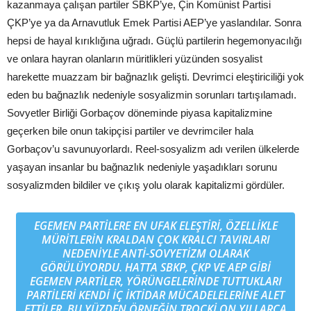
kazanmaya çalışan partiler SBKP’ye, Çin Komünist Partisi
ÇKP’ye ya da Arnavutluk Emek Partisi AEP’ye yaslandılar. Sonra
hepsi de hayal kırıklığına uğradı. Güçlü partilerin hegemonyacılığı
ve onlara hayran olanların müritlikleri yüzünden sosyalist
harekette muazzam bir bağnazlık gelişti. Devrimci eleştiriciliği yok
eden bu bağnazlık nedeniyle sosyalizmin sorunları tartışılamadı.
Sovyetler Birliği Gorbaçov döneminde piyasa kapitalizmine
geçerken bile onun takipçisi partiler ve devrimciler hala
Gorbaçov’u savunuyorlardı. Reel-sosyalizm adı verilen ülkelerde
yaşayan insanlar bu bağnazlık nedeniyle yaşadıkları sorunu
sosyalizmden bildiler ve çıkış yolu olarak kapitalizmi gördüler.
EGEMEN PARTILERE EN UFAK ELEŞTIRI, ÖZELLIKLE
MÜRITLERIN KRALDAN ÇOK KRALCI TAVIRLARI
NEDENIYLE ANTI-SOVYETIZM OLARAK
GÖRÜLÜYORDU. HATTA SBKP, ÇKP VE AEP GIBI
EGEMEN PARTILER, YÖRÜNGELERINDE TUTTUKLARI
PARTILERI KENDI IÇ IKTIDAR MÜCADELELERINE ALET
ETTILER. BU YÜZDEN ÖRNEĞIN TROÇKI ON YILLARCA