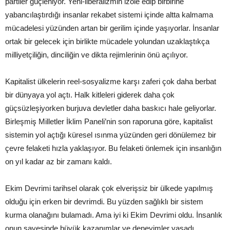
partiler güçleniyor. Yeni-liberalizmin izole edip birbirine
yabancılaştırdığı insanlar rekabet sistemi içinde altta kalmama
mücadelesi yüzünden artan bir gerilim içinde yaşıyorlar. İnsanlar
ortak bir gelecek için birlikte mücadele yolundan uzaklaştıkça
milliyetçiliğin, dinciliğin ve dikta rejimlerinin önü açılıyor.
Kapitalist ülkelerin reel-sosyalizme karşı zaferi çok daha berbat
bir dünyaya yol açtı. Halk kitleleri giderek daha çok
güçsüzleşiyorken burjuva devletler daha baskıcı hale geliyorlar.
Birleşmiş Milletler İklim Paneli’nin son raporuna göre, kapitalist
sistemin yol açtığı küresel ısınma yüzünden geri dönülemez bir
çevre felaketi hızla yaklaşıyor. Bu felaketi önlemek için insanlığın
on yıl kadar az bir zamanı kaldı.
Ekim Devrimi tarihsel olarak çok elverişsiz bir ülkede yapılmış
olduğu için erken bir devrimdi. Bu yüzden sağlıklı bir sistem
kurma olanağını bulamadı. Ama iyi ki Ekim Devrimi oldu. İnsanlık
onun sayesinde büyük kazanımlar ve deneyimler yaşadı.