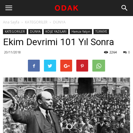
Ana Sayfa
KATEGORİLER
DÜNYA
KATEGORİLER
DÜNYA
KÖŞE YAZILARI
Hamza Yalçın
TÜRKİYE
Ekim Devrimi 101 Yıl Sonra
20/11/2018
2264
0