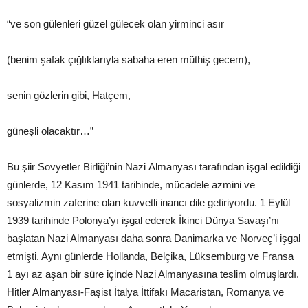
“ve son gülenleri güzel gülecek olan yirminci asır
(benim şafak çığlıklarıyla sabaha eren müthiş gecem),
senin gözlerin gibi, Hatçem,
güneşli olacaktır…”
Bu şiir Sovyetler Birliği’nin Nazi Almanyası tarafından işgal edildiği
günlerde, 12 Kasım 1941 tarihinde, mücadele azmini ve
sosyalizmin zaferine olan kuvvetli inancı dile getiriyordu. 1 Eylül
1939 tarihinde Polonya’yı işgal ederek İkinci Dünya Savaşı’nı
başlatan Nazi Almanyası daha sonra Danimarka ve Norveç’i işgal
etmişti. Aynı günlerde Hollanda, Belçika, Lüksemburg ve Fransa
1 ayı az aşan bir süre içinde Nazi Almanyasına teslim olmuşlardı.
Hitler Almanyası-Faşist İtalya İttifakı Macaristan, Romanya ve