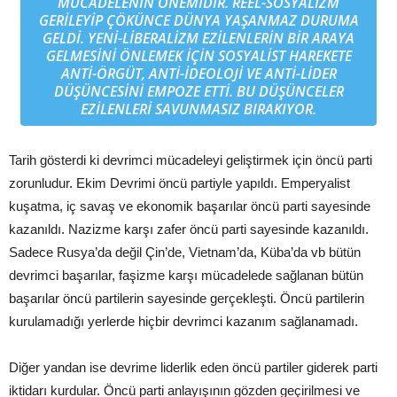
MÜCADELENIN ÖNEMIDIR. REEL-SOSYALIZM
GERILEYIP ÇÖKÜNCE DÜNYA YAŞANMAZ DURUMA
GELDI. YENI-LIBERALIZM EZILENLERIN BIR ARAYA
GELMESINI ÖNLEMEK IÇIN SOSYALIST HAREKETE
ANTI-ÖRGÜT, ANTI-IDEOLOJI VE ANTI-LIDER
DÜŞÜNCESINI EMPOZE ETTI. BU DÜŞÜNCELER
EZILENLERI SAVUNMASIZ BIRAKIYOR.
Tarih gösterdi ki devrimci mücadeleyi geliştirmek için öncü parti
zorunludur. Ekim Devrimi öncü partiyle yapıldı. Emperyalist
kuşatma, iç savaş ve ekonomik başarılar öncü parti sayesinde
kazanıldı. Nazizme karşı zafer öncü parti sayesinde kazanıldı.
Sadece Rusya’da değil Çin’de, Vietnam’da, Küba’da vb bütün
devrimci başarılar, faşizme karşı mücadelede sağlanan bütün
başarılar öncü partilerin sayesinde gerçekleşti. Öncü partilerin
kurulamadığı yerlerde hiçbir devrimci kazanım sağlanamadı.
Diğer yandan ise devrime liderlik eden öncü partiler giderek parti
iktidarı kurdular. Öncü parti anlayışının gözden geçirilmesi ve