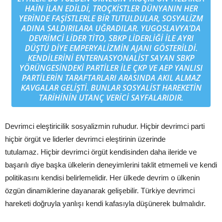
HAIN ILAN EDILDI, TROÇKISTLER DÜNYANIN HER
YERINDE FAŞISTLERLE BIR TUTULDULAR, SOSYALIZM
ADINA SALDIRILARA UĞRADILAR. YUGOSLAVYA’DA
DEVRIMCI LIDER TITO, SBKP LIDERLIĞI ILE AYRI
DÜŞTÜ DIYE EMPERYALIZMIN AJANI GÖSTERILDI.
KENDILERINI ENTERNASYONALIST SAYAN SBKP
YÖRÜNGESINDEKI PARTILER ILE ÇKP VE AEP YANLISI
PARTILERIN TARAFTARLARI ARASINDA AKIL ALMAZ
KAVGALAR GELIŞTI. BUNLAR SOSYALIST HAREKETIN
TARIHININ UTANÇ VERICI SAYFALARIDIR.
Devrimci eleştiricilik sosyalizmin ruhudur. Hiçbir devrimci parti
hiçbir örgüt ve liderler devrimci eleştirinin üzerinde
tutulamaz. Hiçbir devrimci örgüt kendisinden daha ileride ve
başarılı diye başka ülkelerin deneyimlerini taklit etmemeli ve kendi
politikasını kendisi belirlemelidir. Her ülkede devrim o ülkenin
özgün dinamiklerine dayanarak gelişebilir. Türkiye devrimci
hareketi doğruyla yanlışı kendi kafasıyla düşünerek bulmalıdır.