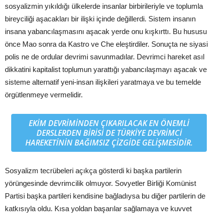
sosyalizmin yıkıldığı ülkelerde insanlar birbirileriyle ve toplumla
bireyciliği aşacakları bir ilişki içinde değillerdi. Sistem insanın
insana yabancılaşmasını aşacak yerde onu kışkırttı. Bu hususu
önce Mao sonra da Kastro ve Che eleştirdiler. Sonuçta ne siyasi
polis ne de ordular devrimi savunmadılar. Devrimci hareket asıl
dikkatini kapitalist toplumun yarattığı yabancılaşmayı aşacak ve
sisteme alternatif yeni-insan ilişkileri yaratmaya ve bu temelde
örgütlenmeye vermelidir.
E
KIM
DEVRIMINDEN ÇIKARILACAK EN ÖNEMLI
DERSLERDEN BIRISI DE TÜRKIYE DEVRIMCI
HAREKETININ BAĞIMSIZ ÇIZGIDE GELIŞMESIDIR.
Sosyalizm tecrübeleri açıkça gösterdi ki başka partilerin
yörüngesinde devrimcilik olmuyor. Sovyetler Birliği Komünist
Partisi başka partileri kendisine bağladıysa bu diğer partilerin de
katkısıyla oldu. Kısa yoldan başarılar sağlamaya ve kuvvet