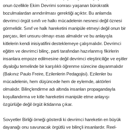
onun özellikle Ekim Devrimi sonrası yaşanan bürokratik
bozulmalardan arındırılması gerektiği açıktır. Bu anlamda
devrimci örgüt sınıfı ve halkı mücadelenin nesnesi değil öznesi
görmelidir. Sınıf ve halk hareketini manipüle etmeyi değil onun bir
parçası, ileri unsuru olmayı esas almalıdır ve bu anlayışla
kitlelerin kendi inisiyatifini desteklemeye çalışmalıdır. Devrimci
eğitim ve devrimci bilinç, parti tarafından hazırlanmış fikirlerin
insanlara empoze edilmesine değil devrimci eleştiriciliğe ve eşitler
diyaloğu temelinde bir karşılıklı öğrenme sürecine dayanmalıdır
(Bakınız Paulo Freire, Ezilenlerin Pedagojisi). Ezilenler bu
mücadelenin, hem düşüncede hem de eylemde, aktörleri
olmalıdır. Bilinçlendirme adı altında insanları propagandayla
koşullandırma ve kitle hareketini manipüle etme anlayışı
özgürlüğe değil örgüt iktidarına çıkar.
Sovyetler Birliği örneği gösterdi ki devrimci hareketin en büyük
dayanağı onu savunacak örgütlü ve bilinçli insanlardır. Reel-