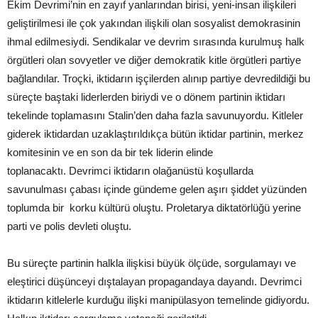
Ekim Devrimi’nin en zayıf yanlarından birisi, yeni-insan ilişkileri
geliştirilmesi ile çok yakından ilişkili olan sosyalist demokrasinin
ihmal edilmesiydi. Sendikalar ve devrim sırasında kurulmuş halk
örgütleri olan sovyetler ve diğer demokratik kitle örgütleri partiye
bağlandılar. Troçki, iktidarın işçilerden alınıp partiye devredildiği bu
süreçte baştaki liderlerden biriydi ve o dönem partinin iktidarı
tekelinde toplamasını Stalin’den daha fazla savunuyordu. Kitleler
giderek iktidardan uzaklaştırıldıkça bütün iktidar partinin, merkez
komitesinin ve en son da bir tek liderin elinde
toplanacaktı. Devrimci iktidarın olağanüstü koşullarda
savunulması çabası içinde gündeme gelen aşırı şiddet yüzünden
toplumda bir korku kültürü oluştu. Proletarya diktatörlüğü yerine
parti ve polis devleti oluştu.
Bu süreçte partinin halkla ilişkisi büyük ölçüde, sorgulamayı ve
eleştirici düşünceyi dıştalayan propagandaya dayandı. Devrimci
iktidarın kitlelerle kurduğu ilişki manipülasyon temelinde gidiyordu.