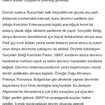
Halkın iktidarı sorgulama yeteneği geriletildi.
Devrim sadece Rusya’daki halk inisiyatifini ele geçirip onu parti
iktidarıyla sınırlamakla kalmadı, bunu devrimci partilerin üye
olduğu Komünist Enternasyonal örgütü aracılığıyla temel bir
anlayış olarak diğer ülkelerin partilerine de yaydı. Sovyetler Birliği,
dünya devrimini desteklemek için büyük fedakarlıklar etmişti ama
Parti işçi sınıfı iktidarı yerine kendi iktidarını temel alınca bu tutum
onun dünya devrimine yaklaşımı da etkiledi. Devletle bütünleşen
Sovyetler Birliği Komünist Partisi, SBKP, kendisini dünya devrimci
hareketinin merkezi saydı ve bütün devrimci hareketleri kendisine
bağladı. Devrimci enternasyonalizmin yerini hegemonyacı büyük
devlet politikaları almaya başladı. Örneğin Doğu Almanya,
Polonya, Romanya, Bulgaristan gibi ülkelerde yapılan devrimler
başarılarını Kızıl Ordu desteğine borçluydular. Bu deneyim
Afganistan’da tekrarlanınca çok kötü sonuçlara yol açacaktı.
Diğer partiler giderek SBKP’nin propaganda araçları haline
geldiler. İçeride bürokratlaşan devrim dışarıda giderek