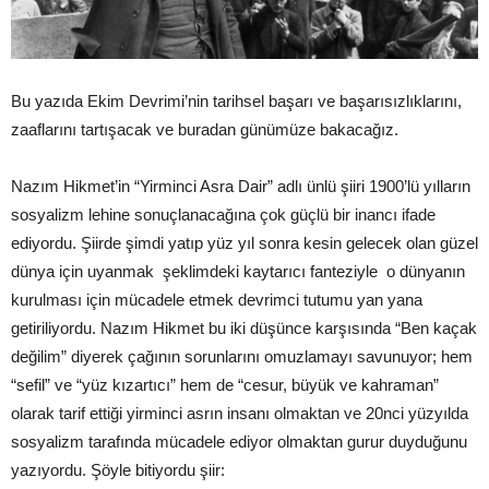
Bu yazıda Ekim Devrimi’nin tarihsel başarı ve başarısızlıklarını,
zaaflarını tartışacak ve buradan günümüze bakacağız.
Nazım Hikmet’in “Yirminci Asra Dair” adlı ünlü şiiri 1900’lü yılların
sosyalizm lehine sonuçlanacağına çok güçlü bir inancı ifade
ediyordu. Şiirde şimdi yatıp yüz yıl sonra kesin gelecek olan güzel
dünya için uyanmak şeklimdeki kaytarıcı fanteziyle o dünyanın
kurulması için mücadele etmek devrimci tutumu yan yana
getiriliyordu. Nazım Hikmet bu iki düşünce karşısında “Ben kaçak
değilim” diyerek çağının sorunlarını omuzlamayı savunuyor; hem
“sefil” ve “yüz kızartıcı” hem de “cesur, büyük ve kahraman”
olarak tarif ettiği yirminci asrın insanı olmaktan ve 20nci yüzyılda
sosyalizm tarafında mücadele ediyor olmaktan gurur duyduğunu
yazıyordu. Şöyle bitiyordu şiir: