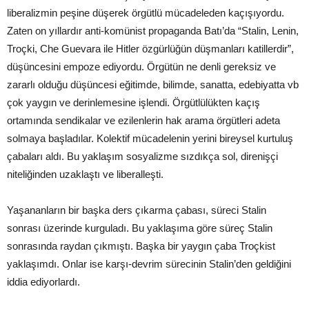
liberalizmin peşine düşerek örgütlü mücadeleden kaçışıyordu.
Zaten on yıllardır anti-komünist propaganda Batı’da “Stalin, Lenin,
Troçki, Che Guevara ile Hitler özgürlüğün düşmanları katillerdir”,
düşüncesini empoze ediyordu. Örgütün ne denli gereksiz ve
zararlı olduğu düşüncesi eğitimde, bilimde, sanatta, edebiyatta vb
çok yaygın ve derinlemesine işlendi. Örgütlülükten kaçış
ortamında sendikalar ve ezilenlerin hak arama örgütleri adeta
solmaya başladılar. Kolektif mücadelenin yerini bireysel kurtuluş
çabaları aldı. Bu yaklaşım sosyalizme sızdıkça sol, direnişçi
niteliğinden uzaklaştı ve liberalleşti.
Yaşananların bir başka ders çıkarma çabası, süreci Stalin
sonrası üzerinde kurguladı. Bu yaklaşıma göre süreç Stalin
sonrasında raydan çıkmıştı. Başka bir yaygın çaba Troçkist
yaklaşımdı. Onlar ise karşı-devrim sürecinin Stalin’den geldiğini
iddia ediyorlardı.