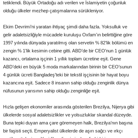
tetiklendi. Büyük Ortadoğu adı verilen ve İslamiyetin çoğunluk
olduğu ülkeler mezhep çatışmalarına sürükleniyor.
Ekim Devrimi’ni yaratan ihtiyaç şimdi daha fazla. Yoksulluk ve
gelir adaletsizliğiyle mücadele kuruluşu Oxfam’ın belirttiğine göre
1997 yılında dünyada yaratılmış olan servetin % 82’lik bölümü en
zengin % 1’lik kesimin cebine gitti. ABD’de bir CEO’nun 1 günlük
kazancı, ortalama işçinin 1 yıllık toplam ücretine eşit. Gene
ABD’deki en büyük 5 moda markalarından birinin bir CEO’sunun
4 günlük ücreti Bangladeş’teki bir tekstil işçisinin bir hayat boyu
kazancına eşit. Sadece 8 insanın sahip olduğu zenginlik dünya
nüfusunun yarısının sahip olduğu zenginliğe eşit.
Hızla gelişen ekonomiler arasında gösterilen Brezilya, Nijerya gibi
ülkelerde sosyal adaletsizlikler ve yolsuzluklar skandal düzeyde.
Buna tepki duyan ama çare göremeyen halk, Brezilya’nın başına
bir faşisti seçti. Emperyalist ülkelerde de aşırı sağcı ve ırkçı