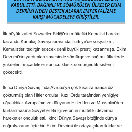
KABUL ETTI. BAĞIMLI VE SÖMÜRÜLEN ÜLKELER EKIM
DEVRIMI’NDEN DESTEK ALARAK EMPERYALIZME
KARŞI MÜCADELEYE GIRIŞT
ILER.
İlk büyük zaferi Sovyetler Birliği’nin müttefiki Kemalist hareket
kazandı. Kurtuluş Savaşı sırasında Türkiye’de sosyalizm,
Kemalistleri tedirgin edecek denli büyük prestij kazanmıştı. Ekim
Devrimi’nin yardımları sayesinde sömürge ve bağımlı ülkelerde
yükselen mücadeleler sonucu klasik sömürgecilik sistemi
çökecekti.
İkinci Dünya Savaşı’nda Avrupa’ya çok kısa zamanda diz
çöktürmüş olan Hitler orduları Kızıl Ordu tarafından yenilgiye
uğratıldılar. Avrupa’nın ve dünyanın Hitler’den ve Mussolini’den
kurtarılmasına Sovyetler Birliği ve onun müttefiki devrimci
hareketler öncülük etti. İkinci Dünya Savaşı bittiğinde dünya
coğrafyasının üçte biri Ekim Devrimi ile ortaya çıkan iktidar ve