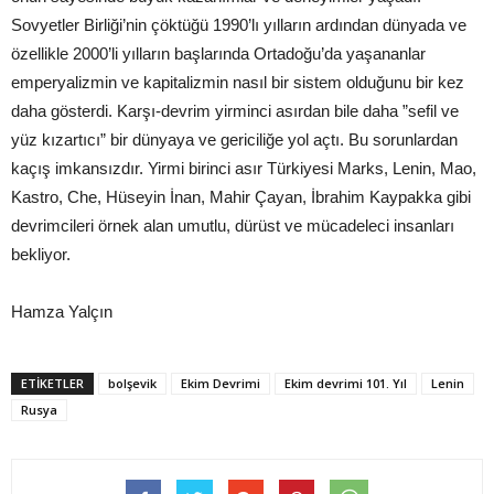
Sovyetler Birliği’nin çöktüğü 1990’lı yılların ardından dünyada ve
özellikle 2000’li yılların başlarında Ortadoğu’da yaşananlar
emperyalizmin ve kapitalizmin nasıl bir sistem olduğunu bir kez
daha gösterdi. Karşı-devrim yirminci asırdan bile daha ”sefil ve
yüz kızartıcı” bir dünyaya ve gericiliğe yol açtı. Bu sorunlardan
kaçış imkansızdır. Yirmi birinci asır Türkiyesi Marks, Lenin, Mao,
Kastro, Che, Hüseyin İnan, Mahir Çayan, İbrahim Kaypakka gibi
devrimcileri örnek alan umutlu, dürüst ve mücadeleci insanları
bekliyor.
Hamza Yalçın
ETIKETLER
bolşevik
Ekim Devrimi
Ekim devrimi 101. Yıl
Lenin
Rusya