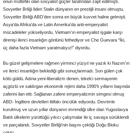
onun müttefiki olan sosyalist güçler tarafından zapt edilmişti.
Sovyetler Brliği lideri Stalin dünyanın en prestijli insanı olmuştu.
Sovyetler Birliği ABD’den sonra en büyük kuvvet haline gelmişti.
Asya’da Afrika’da ve Latin Amerika’da anti-emperyalist
mücadeleler yükseliyordu. Vietnam’ın emperyalist işgale karşı
direnişi ilerici insanlığın gönlünü fethediyor ve Che Guevara “İki,
üç daha fazla Vietnam yaratmalıyız!” diyordu.
Bu güzel gelişmelere rağmen yirminci yüzyıl ne yazık ki Nazım’ın
ve ilerici insanlığın beklediği gibi sonuçlanmadı. Son gülen çok
kötü güldü. Adına yeni-liberalizm denen, tekelci sermayenin
açgözlü ve saldırgan ekonomik rejimi daha 1990’lı yılların başında
zaferini ilan etti. Sağlanan zafere emperyalizmin simgesi olmuş
ABD- İngiltere devletleri ittifakı öncülük ediyordu. Devrimle
kurulmuş ve uzun yıllar dünyanın imrendiği ülke olan Yugoslavya
Batılı ülkelerin yürüttüğü yıkıcı çalışmalar ile iç savaşa sürüklendi
ve parçalandı. Sovyetler Birliği’nin başını çektiği Doğu Bloku
çöktü.