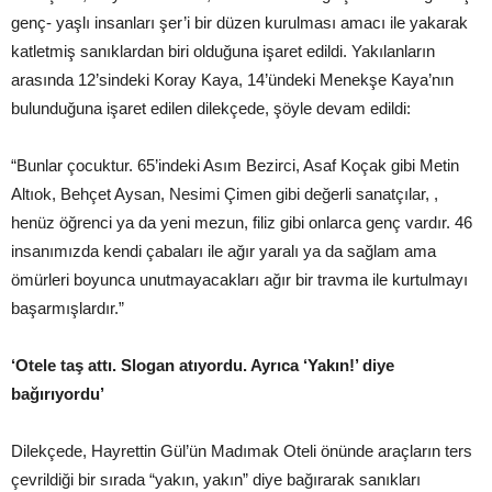
genç- yaşlı insanları şer’i bir düzen kurulması amacı ile yakarak
katletmiş sanıklardan biri olduğuna işaret edildi. Yakılanların
arasında 12’sindeki Koray Kaya, 14’ündeki Menekşe Kaya’nın
bulunduğuna işaret edilen dilekçede, şöyle devam edildi:
“Bunlar çocuktur. 65’indeki Asım Bezirci, Asaf Koçak gibi Metin
Altıok, Behçet Aysan, Nesimi Çimen gibi değerli sanatçılar, ,
henüz öğrenci ya da yeni mezun, filiz gibi onlarca genç vardır. 46
insanımızda kendi çabaları ile ağır yaralı ya da sağlam ama
ömürleri boyunca unutmayacakları ağır bir travma ile kurtulmayı
başarmışlardır.”
‘Otele taş attı. Slogan atıyordu. Ayrıca ‘Yakın!’ diye
bağırıyordu’
Dilekçede, Hayrettin Gül’ün Madımak Oteli önünde araçların ters
çevrildiği bir sırada “yakın, yakın” diye bağırarak sanıkları