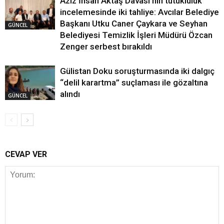
Aziz İhsan Aktaş Davası’nın tutukluluk
incelemesinde iki tahliye: Avcılar Belediye
Başkanı Utku Caner Çaykara ve Seyhan
GÜNCEL
Belediyesi Temizlik İşleri Müdürü Özcan
Zenger serbest bırakıldı
Gülistan Doku soruşturmasında iki dalgıç
“delil karartma” suçlaması ile gözaltına
alındı
GÜNCEL
CEVAP VER