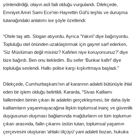
yönlendirdiği, olayın asli faili olduğu vurgulandı. Dilekçede,
Emniyet Amiri Sami Ece’nin Hayrettin Gül’ü teşhis ve duruşma
tutanağındaki anlatımı ise şöyle özetlendi:
“Otele taş attı. Slogan atıyordu. Ayrıca ‘Yakın!’ diye bağırıyordu.
Topluluğu otel önünden uzaklaştırmak için gayret sarf ederken,
‘Siz Müslüman değil misiniz? Kafirleri niye koruyorsunuz?’ diye
bize bağırdı. Ben onu itekledim. Bu sefer ‘Bunkar kafir!’ diye
topluluğa seslendi. Halkı polise karşı kışkırtmaya başladı.”
Dilekçede, Cumhurbaşkanı’nın af kararının adaleti bütünüyle ihlal
eden bir işlem olduğu belirtildi. Kararda, “Sivas Katliamı
faillerinden birinin çıkarı ile adaletin gerçekleşmesi, bir daha öyle
katliamların yaşanmayacağına ilişkin toplumsal inanç ve güvenlik
duygusunun oluşması bağlamında mağdurların ve tüm toplumun
çıkarı arasında, failin çıkarını üstün tutan, toplumsal yaşamın
çerçevesini oluşturan ‘ahlaki ölçüyü’ yani adaleti bozan, hukuka