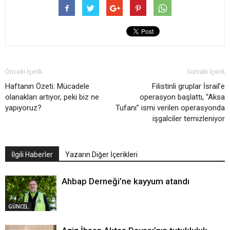
Önceki İçerik
Sonraki İçerik
Haftanın Özeti: Mücadele
Filistinli gruplar İsrail’e
olanakları artıyor, peki biz ne
operasyon başlattı, “Aksa
yapıyoruz?
Tufanı” ismi verilen operasyonda
işgalciler temizleniyor
İlgili Haberler
Yazarın Diğer İçerikleri
Ahbap Derneği’ne kayyum atandı
GÜNCEL