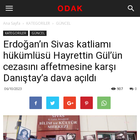
Ana Sayfa
KATEGORİLER
GÜNCEL
KATEGORİLER
GÜNCEL
Erdoğan’ın Sivas katliamı
hükümlüsü Hayrettin Gül’ün
cezasını affetmesine karşı
Danıştay’a dava açıldı
06/10/2023
907
0