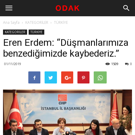
Ana Sayfa
KATEGORİLER
TÜRKİYE
KATEGORİLER
TÜRKİYE
Eren Erdem: “Düşmanlarımıza
benzediğimizde kaybederiz.”
01/11/2019
1509
0