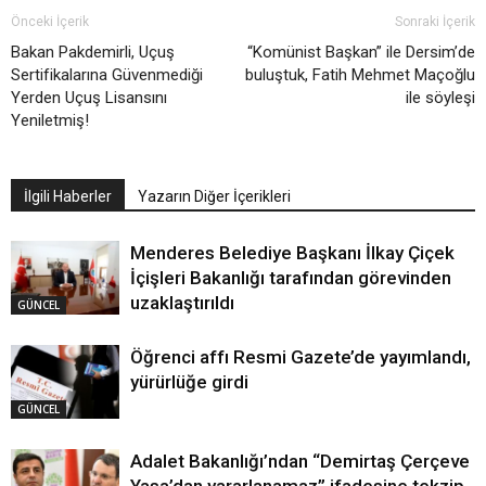
Önceki İçerik
Sonraki İçerik
Bakan Pakdemirli, Uçuş
“Komünist Başkan” ile Dersim’de
Sertifikalarına Güvenmediği
buluştuk, Fatih Mehmet Maçoğlu
Yerden Uçuş Lisansını
ile söyleşi
Yeniletmiş!
İlgili Haberler
Yazarın Diğer İçerikleri
Menderes Belediye Başkanı İlkay Çiçek
İçişleri Bakanlığı tarafından görevinden
uzaklaştırıldı
GÜNCEL
Öğrenci affı Resmi Gazete’de yayımlandı,
yürürlüğe girdi
GÜNCEL
Adalet Bakanlığı’ndan “Demirtaş Çerçeve
Yasa’dan yararlanamaz” ifadesine tekzip