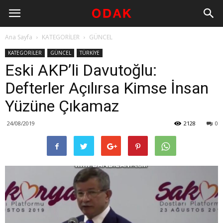
Ana Sayfa
KATEGORİLER
GÜNCEL
KATEGORİLER
GÜNCEL
TÜRKİYE
Eski AKP’li Davutoğlu:
Defterler Açılırsa Kimse İnsan
Yüzüne Çıkamaz
24/08/2019
2128
0