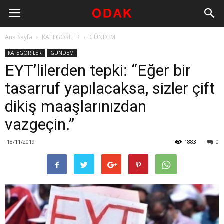
Ana Sayfa
KATEGORİLER
GÜNDEM
KATEGORİLER
GÜNDEM
EYT’lilerden tepki: “Eğer bir
tasarruf yapılacaksa, sizler çift
dikiş maaşlarınızdan
vazgeçin.”
18/11/2019
1883
0