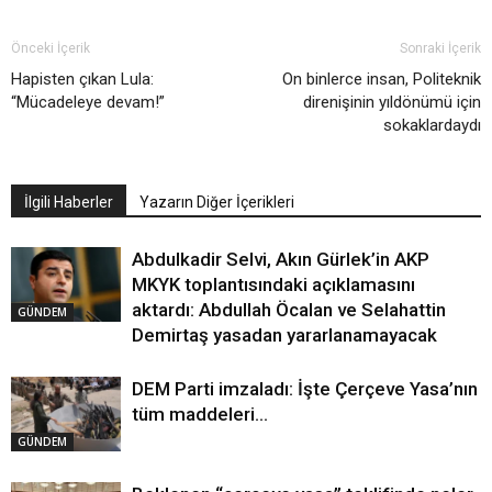
Önceki İçerik
Sonraki İçerik
Hapisten çıkan Lula:
On binlerce insan, Politeknik
“Mücadeleye devam!”
direnişinin yıldönümü için
sokaklardaydı
İlgili Haberler
Yazarın Diğer İçerikleri
Abdulkadir Selvi, Akın Gürlek’in AKP
MKYK toplantısındaki açıklamasını
aktardı: Abdullah Öcalan ve Selahattin
GÜNDEM
Demirtaş yasadan yararlanamayacak
DEM Parti imzaladı: İşte Çerçeve Yasa’nın
tüm maddeleri…
GÜNDEM