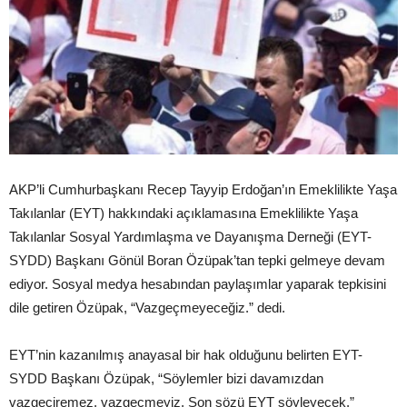
AKP’li Cumhurbaşkanı Recep Tayyip Erdoğan’ın Emeklilikte Yaşa
Takılanlar (EYT) hakkındaki açıklamasına Emeklilikte Yaşa
Takılanlar Sosyal Yardımlaşma ve Dayanışma Derneği (EYT-
SYDD) Başkanı Gönül Boran Özüpak’tan tepki gelmeye devam
ediyor. Sosyal medya hesabından paylaşımlar yaparak tepkisini
dile getiren Özüpak, “Vazgeçmeyeceğiz.” dedi.
EYT’nin kazanılmış anayasal bir hak olduğunu belirten EYT-
SYDD Başkanı Özüpak, “Söylemler bizi davamızdan
vazgeçiremez, vazgeçmeyiz. Son sözü EYT söyleyecek.”