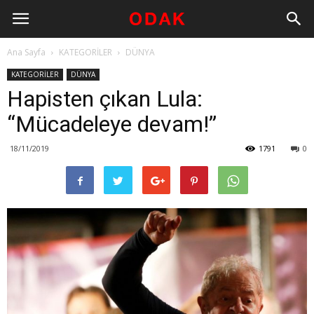
Ana Sayfa
KATEGORİLER
DÜNYA
KATEGORİLER
DÜNYA
Hapisten çıkan Lula:
“Mücadeleye devam!”
18/11/2019
1791
0