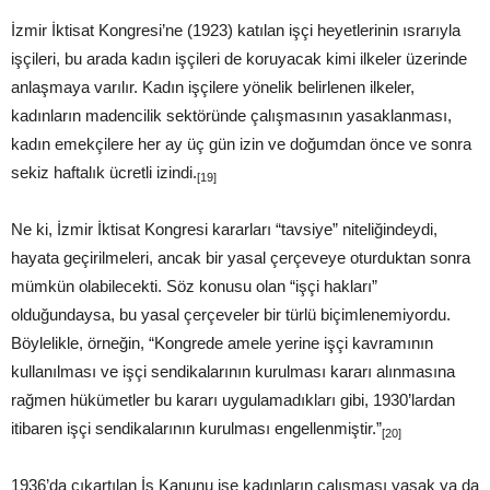
İzmir İktisat Kongresi’ne (1923) katılan işçi heyetlerinin ısrarıyla
işçileri, bu arada kadın işçileri de koruyacak kimi ilkeler üzerinde
anlaşmaya varılır. Kadın işçilere yönelik belirlenen ilkeler,
kadınların madencilik sektöründe çalışmasının yasaklanması,
kadın emekçilere her ay üç gün izin ve doğumdan önce ve sonra
sekiz haftalık ücretli izindi.
[19]
Ne ki, İzmir İktisat Kongresi kararları “tavsiye” niteliğindeydi,
hayata geçirilmeleri, ancak bir yasal çerçeveye oturduktan sonra
mümkün olabilecekti. Söz konusu olan “işçi hakları”
olduğundaysa, bu yasal çerçeveler bir türlü biçimlenemiyordu.
Böylelikle, örneğin, “Kongrede amele yerine işçi kavramının
kullanılması ve işçi sendikalarının kurulması kararı alınmasına
rağmen hükümetler bu kararı uygulamadıkları gibi, 1930’lardan
itibaren işçi sendikalarının kurulması engellenmiştir.”
[20]
1936’da çıkartılan İş Kanunu ise kadınların çalışması yasak ya da