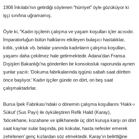
1908 İnkılabı’nın getirdiği söylenen “hürriyet” öyle gözüküyor ki
işçi sınıfına uğramamış.
Öyle ki, “Kadın işçilerin çalışma ve yaşam koşulları içler acısıdır.
İmparatorluğun bütün halklarını etkileyen bulaşıcı hastalıklar,
kıtlık, yokluk vb. belalar yanında kadınların çalışma koşulları,
yaşamı daha çekilmez hale getirmektedir. Adana’dan Fransa
Dışişleri Bakanlığı’na gönderilen bir konsolosluk raporunda aynen
şunlar yazılı: ‘Dokuma fabrikalarında işgünü sabah saat dörtten
önce başlıyor.’ Kadın işçiler günde on dört, on beş saat
çalışmaktadırlar.
Bursa İpek Fabrikası’ndaki o dönemin çalışma koşullarını ‘Hakk-ı
Sükut’ (Sus Payı) ile öyküleştiren Refik Halid (Karay),
‘böcekhane, kozahane ve iplikhanede üç dört kuruşa karşı on dört
saat kaynar sular başında, pis kokular, hasta nefesler emerek
zehirlenen’ genç kızlardan söz etmektedir. Karay’ın belirttiğine