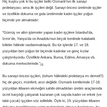
Hiç kuşku yok ki bu işçiler belki Osmanlı’nın ilk sanayi
proletaryası; ama ilk işçileri değil. Sanayi-öncesi üretimde işçiler
ve özellikle dokuma ve gıda üretiminde kadın işçiler yoğun
biçimde yer almaktadır:
“Gümüş ve altın işlemeler yapan kadın işçilere İstanbul’da,
İzmir’de, Yanya’da ve Anadolu’nun birçok kentinde kalabalık
kitleler hâlinde rastlanmaktaydı. Bu tür işlerde 17. ve 18.
yüzyıldan beri yoğun bir biçimde kadınlar ve genç kızlar
çalıştırılıyordu. Özellikle Ankara, Bursa, Edime, Amasya vb.
dokuma merkezlerinde.”
[3]
Bu sanayi-öncesi işçileri, (tohum hâlindeki proletarya mı demeli?)
hiç de geçici, münferit, arızi değildir. Osmanlı kentlerinde 17-18.
yüzyıldan itibaren ekmeğini sahibi olmadıkları üretim araçlarında
ücret karşılığı çalışarak kazanan çok sayıda kadın ve erkek (ve
tabii çocuk) işçiden söz edilebilir. Öyle ki, 19. yüzyıldan itibaren
dokuma tezgâhlarının yerini makinelerin almaya başlaması, bu