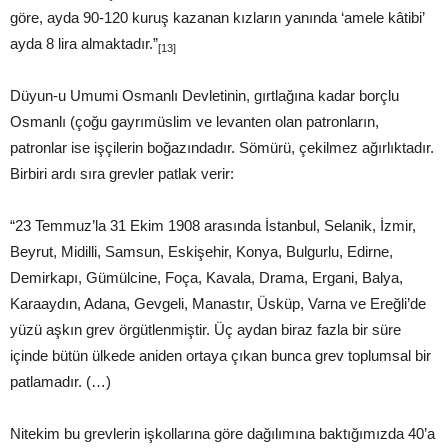
göre, ayda 90-120 kuruş kazanan kızların yanında ‘amele kâtibi’
ayda 8 lira almaktadır.”
[13]
Düyun-u Umumi Osmanlı Devletinin, gırtlağına kadar borçlu
Osmanlı (çoğu gayrımüslim ve levanten olan patronların,
patronlar ise işçilerin boğazındadır. Sömürü, çekilmez ağırlıktadır.
Birbiri ardı sıra grevler patlak verir:
“23 Temmuz’la 31 Ekim 1908 arasında İstanbul, Selanik, İzmir,
Beyrut, Midilli, Samsun, Eskişehir, Konya, Bulgurlu, Edirne,
Demirkapı, Gümülcine, Foça, Kavala, Drama, Ergani, Balya,
Karaaydın, Adana, Gevgeli, Manastır, Üsküp, Varna ve Ereğli’de
yüzü aşkın grev örgütlenmiştir. Üç aydan biraz fazla bir süre
içinde bütün ülkede aniden ortaya çıkan bunca grev toplumsal bir
patlamadır. (…)
Nitekim bu grevlerin işkollarına göre dağılımına baktığımızda 40’a