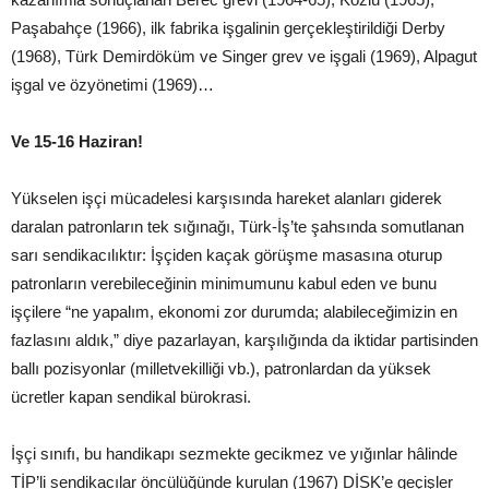
Paşabahçe (1966), ilk fabrika işgalinin gerçekleştirildiği Derby
(1968), Türk Demirdöküm ve Singer grev ve işgali (1969), Alpagut
işgal ve özyönetimi (1969)…
Ve 15-16 Haziran!
Yükselen işçi mücadelesi karşısında hareket alanları giderek
daralan patronların tek sığınağı, Türk-İş’te şahsında somutlanan
sarı sendikacılıktır: İşçiden kaçak görüşme masasına oturup
patronların verebileceğinin minimumunu kabul eden ve bunu
işçilere “ne yapalım, ekonomi zor durumda; alabileceğimizin en
fazlasını aldık,” diye pazarlayan, karşılığında da iktidar partisinden
ballı pozisyonlar (milletvekilliği vb.), patronlardan da yüksek
ücretler kapan sendikal bürokrasi.
İşçi sınıfı, bu handikapı sezmekte gecikmez ve yığınlar hâlinde
TİP’li sendikacılar öncülüğünde kurulan (1967) DİSK’e geçişler