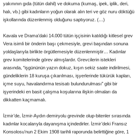
yakınının gıda (tütün dahil) ve dokuma (kumaş, ipek, iplik, deri,
halı, vb.) gibi kadınların yoğun olarak alın teri ve göz nuru döktüğü
işkollarında düzenlenmiş olduğunu saptıyoruz. (…)
Kavala ve Drama’daki 14.000 tütün işçisinin katıldığı kitlesel grev
Vera isimli bir önderin başı çekmesiyle, grevi başından sonuna
yoldaşlarıyla birlikte örgütlemesiyle düzenlenmiştir… Kadınlar
grev komitelerinde görev almışlardır. Grevcilerin istekleri
arasında, “işgününün yazın dokuz, kışın sekiz saate indirilmesi,
gündeliklerin 18 kuruşa çıkarılması, işyerlerinde tükürük kapları,
içme suyu, havalandırma tesisatı bulundurulması” gibi bir
işyerindeki en basit çalışma koşularına ilişkin olmaları da
dikkatten kaçmamalı.
İzmir’de, İzmir-Aydın demiryolu grevinde olup-bitenler sırasında
kadınlar kocalarıyla dayanışma içindedirler. İzmir’deki Fransız
Konsolosu’nun 2 Ekim 1908 tarihli raporunda belirttiğine göre, 1