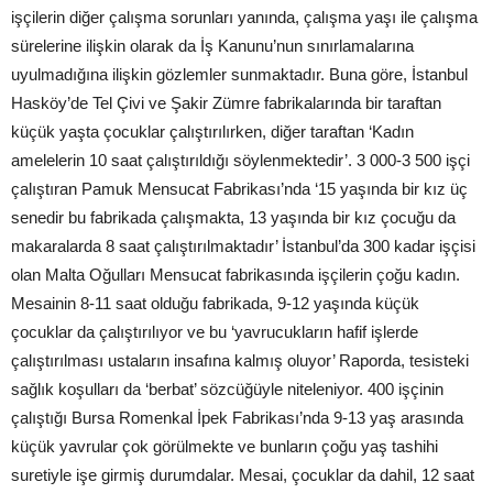
işçilerin diğer çalışma sorunları yanında, çalışma yaşı ile çalışma
sürelerine ilişkin olarak da İş Kanunu’nun sınırlamalarına
uyulmadığına ilişkin gözlemler sunmaktadır. Buna göre, İstanbul
Hasköy’de Tel Çivi ve Şakir Zümre fabrikalarında bir taraftan
küçük yaşta çocuklar çalıştırılırken, diğer taraftan ‘Kadın
amelelerin 10 saat çalıştırıldığı söylenmektedir’. 3 000-3 500 işçi
çalıştıran Pamuk Mensucat Fabrikası’nda ‘15 yaşında bir kız üç
senedir bu fabrikada çalışmakta, 13 yaşında bir kız çocuğu da
makaralarda 8 saat çalıştırılmaktadır’ İstanbul’da 300 kadar işçisi
olan Malta Oğulları Mensucat fabrikasında işçilerin çoğu kadın.
Mesainin 8-11 saat olduğu fabrikada, 9-12 yaşında küçük
çocuklar da çalıştırılıyor ve bu ‘yavrucukların hafif işlerde
çalıştırılması ustaların insafına kalmış oluyor’ Raporda, tesisteki
sağlık koşulları da ‘berbat’ sözcüğüyle niteleniyor. 400 işçinin
çalıştığı Bursa Romenkal İpek Fabrikası’nda 9-13 yaş arasında
küçük yavrular çok görülmekte ve bunların çoğu yaş tashihi
suretiyle işe girmiş durumdalar. Mesai, çocuklar da dahil, 12 saat