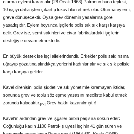
oturma eylemi kararı alır (28 Ocak 1963) Patronun buna tepkisi,
10 işçiyi daha işten çıkartıp lokavt ilan etmek olur. Oturma eylemi,
greve dönüşecektir. Oysa grev dönemin yasalarına göre
yasadışıdır. Eylem boyunca işçilerle polis sık sık karşı karşıya
gelir. Grev ise, semt sakinleri ve civar fabrikalardaki işçilerin
desteğiyle devam etmektedir.
En büyük destek ise işçi ailelerindendir. Erkekler polis saldırısına
uğrayıp gözaltına alındıkça yerlerini kadınlar alır ve sık sık polisle
karşı karşıya gelirler.
Kavel direnişini polis şiddeti ve sıkıyönetimle kıramayan iktidar,
sonunda grev ve toplu sözleşme yasasını mecliste kabul etmek
zorunda kalacaktır.
Grev hakkı kazanılmıştır!
[27]
Kavel’in ardından grev ve işgaller birbiri peşisıra sökün eder:
Çoğunluğu kadın 1100 Petrol-İş üyesi işçinin 41 gün süren ve
kazanımla sonuçlanan Berec grevi (1964-65), Kozlu (1965),