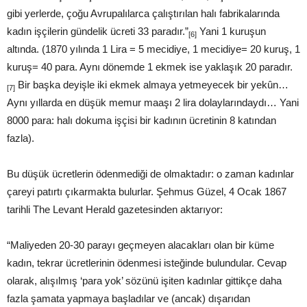
gibi yerlerde, çoğu Avrupalılarca çalıştırılan halı fabrikalarında
kadın işçilerin gündelik ücreti 33 paradır.”
Yani 1 kuruşun
[6]
altında. (1870 yılında 1 Lira = 5 mecidiye, 1 mecidiye= 20 kuruş, 1
kuruş= 40 para. Aynı dönemde 1 ekmek ise yaklaşık 20 paradır.
Bir başka deyişle iki ekmek almaya yetmeyecek bir yekûn…
[7]
Aynı yıllarda en düşük memur maaşı 2 lira dolaylarındaydı… Yani
8000 para: halı dokuma işçisi bir kadının ücretinin 8 katından
fazla).
Bu düşük ücretlerin ödenmediği de olmaktadır: o zaman kadınlar
çareyi patırtı çıkarmakta bulurlar. Şehmus Güzel, 4 Ocak 1867
tarihli The Levant Herald gazetesinden aktarıyor:
“Maliyeden 20-30 parayı geçmeyen alacakları olan bir küme
kadın, tekrar ücretlerinin ödenmesi isteğinde bulundular. Cevap
olarak, alışılmış ‘para yok’ sözünü işiten kadınlar gittikçe daha
fazla şamata yapmaya başladılar ve (ancak) dışarıdan