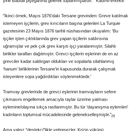
yine Babıâli pişegâhına gelerek toplanmışlardır.’” Kadınlı-erkekli!
“İkinci örnek, Mayıs 1876’daki Tersane grevinden: Greve katılmak
istemeyen işçilerin, grev kırıcıların başına gelenleri La Turquie
gazetesinin 23 Mayıs 1876 tarihli nüshasından okuyalım: ‘Bu
işçiler işten çıktıklarında grev yapan işçilerin saldırısına
uğramışlar ve pek çok grev karşıtı işçi yaralanmıştır. Silahlı
birlikler tarafları dağıtmıştır. Grevci işçilerin eşlerinin de en az
grevciler kadar saldırgan oldukları ve sopalarla silahlanmış
‘hanum’ birliklerinin Tersane’in kapusunda durarak çalışmak
isteyenlere sopa yağdırdıkları söylenmektedir.’
Tramvay grevlerinde de grevci eşlerinin tramvayların sefere
çıkmasını engellemek amacıyla raylar üzerine yatması
eylemine/olayına sıkça rastlanmıştır. Bu tür ‘dayanışma eylemleri’
kadınların toplumsal mücadelesinde gelenekselleşmiştir.”
[9]
Ama yalnız “destekçi”likle yetinmezler. Krizin yükünü