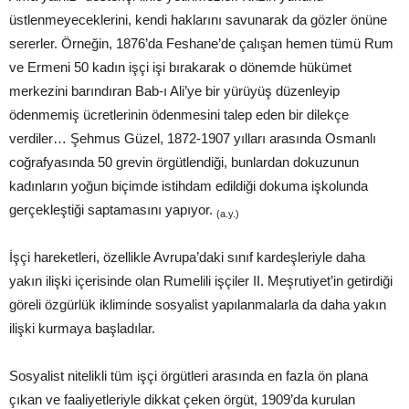
üstlenmeyeceklerini, kendi haklarını savunarak da gözler önüne
sererler. Örneğin, 1876’da Feshane’de çalışan hemen tümü Rum
ve Ermeni 50 kadın işçi işi bırakarak o dönemde hükümet
merkezini barındıran Bab-ı Ali’ye bir yürüyüş düzenleyip
ödenmemiş ücretlerinin ödenmesini talep eden bir dilekçe
verdiler… Şehmus Güzel, 1872-1907 yılları arasında Osmanlı
coğrafyasında 50 grevin örgütlendiği, bunlardan dokuzunun
kadınların yoğun biçimde istihdam edildiği dokuma işkolunda
gerçekleştiği saptamasını yapıyor.
(a.y.)
İşçi hareketleri, özellikle Avrupa’daki sınıf kardeşleriyle daha
yakın ilişki içerisinde olan Rumelili işçiler II. Meşrutiyet’in getirdiği
göreli özgürlük ikliminde sosyalist yapılanmalarla da daha yakın
ilişki kurmaya başladılar.
Sosyalist nitelikli tüm işçi örgütleri arasında en fazla ön plana
çıkan ve faaliyetleriyle dikkat çeken örgüt, 1909’da kurulan