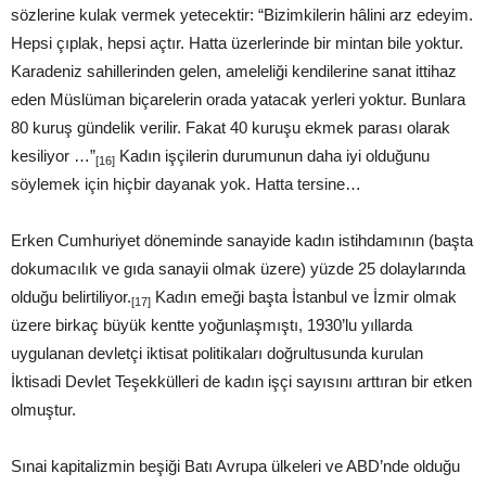
sözlerine kulak vermek yetecektir: “Bizimkilerin hâlini arz edeyim.
Hepsi çıplak, hepsi açtır. Hatta üzerlerinde bir mintan bile yoktur.
Karadeniz sahillerinden gelen, ameleliği kendilerine sanat ittihaz
eden Müslüman biçarelerin orada yatacak yerleri yoktur. Bunlara
80 kuruş gündelik verilir. Fakat 40 kuruşu ekmek parası olarak
kesiliyor …”
Kadın işçilerin durumunun daha iyi olduğunu
[16]
söylemek için hiçbir dayanak yok. Hatta tersine…
Erken Cumhuriyet döneminde sanayide kadın istihdamının (başta
dokumacılık ve gıda sanayii olmak üzere) yüzde 25 dolaylarında
olduğu belirtiliyor.
Kadın emeği başta İstanbul ve İzmir olmak
[17]
üzere birkaç büyük kentte yoğunlaşmıştı, 1930’lu yıllarda
uygulanan devletçi iktisat politikaları doğrultusunda kurulan
İktisadi Devlet Teşekkülleri de kadın işçi sayısını arttıran bir etken
olmuştur.
Sınai kapitalizmin beşiği Batı Avrupa ülkeleri ve ABD’nde olduğu