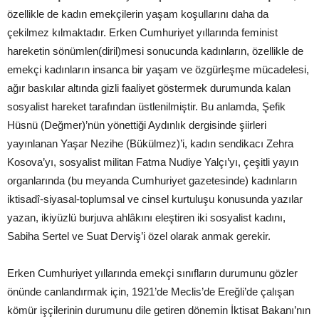
özellikle de kadın emekçilerin yaşam koşullarını daha da
çekilmez kılmaktadır. Erken Cumhuriyet yıllarında feminist
hareketin sönümlen(diril)mesi sonucunda kadınların, özellikle de
emekçi kadınların insanca bir yaşam ve özgürleşme mücadelesi,
ağır baskılar altında gizli faaliyet göstermek durumunda kalan
sosyalist hareket tarafından üstlenilmiştir. Bu anlamda, Şefik
Hüsnü (Değmer)’nün yönettiği Aydınlık dergisinde şiirleri
yayınlanan Yaşar Nezihe (Bükülmez)’i, kadın sendikacı Zehra
Kosova’yı, sosyalist militan Fatma Nudiye Yalçı’yı, çeşitli yayın
organlarında (bu meyanda Cumhuriyet gazetesinde) kadınların
iktisadî-siyasal-toplumsal ve cinsel kurtuluşu konusunda yazılar
yazan, ikiyüzlü burjuva ahlâkını eleştiren iki sosyalist kadını,
Sabiha Sertel ve Suat Derviş’i özel olarak anmak gerekir.
Erken Cumhuriyet yıllarında emekçi sınıfların durumunu gözler
önünde canlandırmak için, 1921’de Meclis’de Ereğli’de çalışan
kömür işçilerinin durumunu dile getiren dönemin İktisat Bakanı’nın