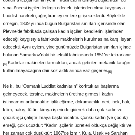
sınai-öncesi işçileri tedirgin edecek, işlerinden olma kaygısıyla
Luddist hareketi çağrıştıran eylemlere girişeceklerdi. Böylelikle
örneğin, 1839 yılında bugün Bulgaristan sınırları içerisinde olan
Plevne’de fabrikada çalışan kadın işçiler, kendilerini işlerinden
edeceği kaygısıyla fabrikada makinelerin kurulmasına karşı isyan
edecekti. Aynı eylem, yine günümüzde Bulgaristan sınırları içinde
bulunan Samarkov’daki bir tekstil fabrikasında 1851’de tekrarlanır.
Kadınlar makineleri kırmaktan, ancak getirilen mekanik tarağın
[4]
kullanılmayacağına dair söz aldıklarında vaz geçerler.
[5]
Ne ki, bu “Osmanlı Luddist kadınların” korktukları başlarına
gelmeyecek, tersine, makinelerin üretime girmesi, kadın
istihdamını arttıracaktır: iplik eğirme, dokumacılık, deri, ipek, halı,
kilim, nakış, tütün, kimya işlerinde giderek daha çok kadın ve
çocuk işçi çalıştırılmaya başlanacaktır. Çünkü kadın (ve çocuk)
emeği, çok ucuzdur: “Kadın işçilerin ücretleri oldukça değişiktir ve
her zaman çok düşüktür: 1867’de İzmir, Kula, Uşak ve Saruhan