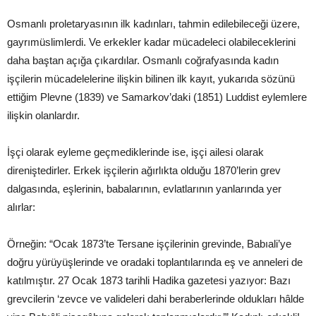
Osmanlı proletaryasının ilk kadınları, tahmin edilebileceği üzere,
gayrımüslimlerdi. Ve erkekler kadar mücadeleci olabileceklerini
daha baştan açığa çıkardılar. Osmanlı coğrafyasında kadın
işçilerin mücadelelerine ilişkin bilinen ilk kayıt, yukarıda sözünü
ettiğim Plevne (1839) ve Samarkov’daki (1851) Luddist eylemlere
ilişkin olanlardır.
İşçi olarak eyleme geçmediklerinde ise, işçi ailesi olarak
direniştedirler. Erkek işçilerin ağırlıkta olduğu 1870’lerin grev
dalgasında, eşlerinin, babalarının, evlatlarının yanlarında yer
alırlar:
Örneğin: “Ocak 1873’te Tersane işçilerinin grevinde, Babıali’ye
doğru yürüyüşlerinde ve oradaki toplantılarında eş ve anneleri de
katılmıştır. 27 Ocak 1873 tarihli Hadika gazetesi yazıyor: Bazı
grevcilerin ‘zevce ve valideleri dahi beraberlerinde oldukları hâlde