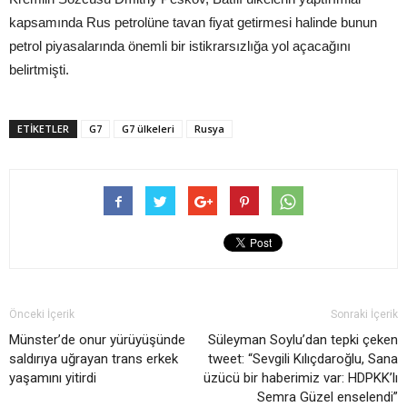
kapsamında Rus petrolüne tavan fiyat getirmesi halinde bunun
petrol piyasalarında önemli bir istikrarsızlığa yol açacağını
belirtmişti.
ETIKETLER
G7
G7 ülkeleri
Rusya
Önceki İçerik
Sonraki İçerik
Münster’de onur yürüyüşünde
Süleyman Soylu’dan tepki çeken
saldırıya uğrayan trans erkek
tweet: “Sevgili Kılıçdaroğlu, Sana
yaşamını yitirdi
üzücü bir haberimiz var: HDPKK’lı
Semra Güzel enselendi”