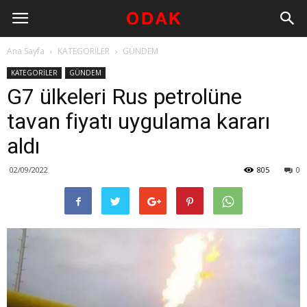
Ana Sayfa
KATEGORİLER
GÜNDEM
KATEGORİLER
GÜNDEM
G7 ülkeleri Rus petrolüne
tavan fiyatı uygulama kararı
aldı
02/09/2022
805
0