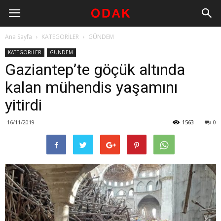
Ana Sayfa
KATEGORİLER
GÜNDEM
KATEGORİLER
GÜNDEM
Gaziantep’te göçük altında
kalan mühendis yaşamını
yitirdi
16/11/2019
1563
0