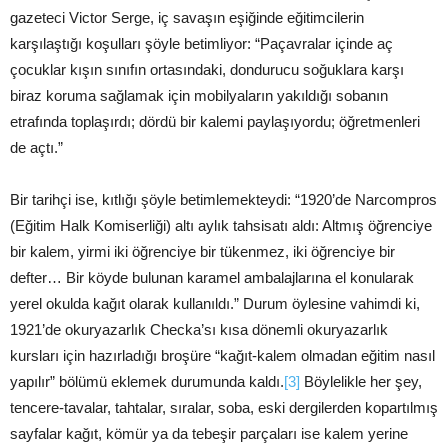
gazeteci Victor Serge, iç savaşın eşiğinde eğitimcilerin
karşılaştığı koşulları şöyle betimliyor: “Paçavralar içinde aç
çocuklar kışın sınıfın ortasındaki, dondurucu soğuklara karşı
biraz koruma sağlamak için mobilyaların yakıldığı sobanın
etrafında toplaşırdı; dördü bir kalemi paylaşıyordu; öğretmenleri
de açtı.”
Bir tarihçi ise, kıtlığı şöyle betimlemekteydi: “1920’de Narcompros
(Eğitim Halk Komiserliği) altı aylık tahsisatı aldı: Altmış öğrenciye
bir kalem, yirmi iki öğrenciye bir tükenmez, iki öğrenciye bir
defter… Bir köyde bulunan karamel ambalajlarına el konularak
yerel okulda kağıt olarak kullanıldı.” Durum öylesine vahimdi ki,
1921’de okuryazarlık Checka’sı kısa dönemli okuryazarlık
kursları için hazırladığı broşüre “kağıt-kalem olmadan eğitim nasıl
yapılır” bölümü eklemek durumunda kaldı.
[3]
Böylelikle her şey,
tencere-tavalar, tahtalar, sıralar, soba, eski dergilerden kopartılmış
sayfalar kağıt, kömür ya da tebeşir parçaları ise kalem yerine