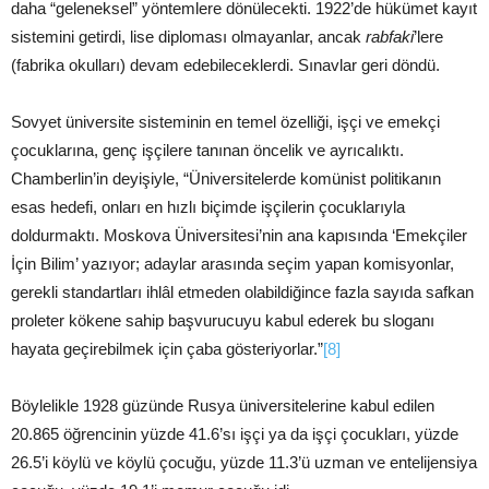
daha “geleneksel” yöntemlere dönülecekti. 1922’de hükümet kayıt
sistemini getirdi, lise diploması olmayanlar, ancak
rabfaki
’lere
(fabrika okulları) devam edebileceklerdi. Sınavlar geri döndü.
Sovyet üniversite sisteminin en temel özelliği, işçi ve emekçi
çocuklarına, genç işçilere tanınan öncelik ve ayrıcalıktı.
Chamberlin’in deyişiyle, “Üniversitelerde komünist politikanın
esas hedefi, onları en hızlı biçimde işçilerin çocuklarıyla
doldurmaktı. Moskova Üniversitesi’nin ana kapısında ‘Emekçiler
İçin Bilim’ yazıyor; adaylar arasında seçim yapan komisyonlar,
gerekli standartları ihlâl etmeden olabildiğince fazla sayıda safkan
proleter kökene sahip başvurucuyu kabul ederek bu sloganı
hayata geçirebilmek için çaba gösteriyorlar.”
[8]
Böylelikle 1928 güzünde Rusya üniversitelerine kabul edilen
20.865 öğrencinin yüzde 41.6’sı işçi ya da işçi çocukları, yüzde
26.5’i köylü ve köylü çocuğu, yüzde 11.3’ü uzman ve entelijensiya