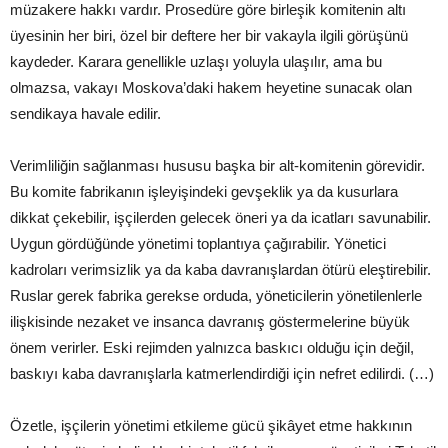
müzakere hakkı vardır. Prosedüre göre birleşik komitenin altı
üyesinin her biri, özel bir deftere her bir vakayla ilgili görüşünü
kaydeder. Karara genellikle uzlaşı yoluyla ulaşılır, ama bu
olmazsa, vakayı Moskova’daki hakem heyetine sunacak olan
sendikaya havale edilir.
Verimliliğin sağlanması hususu başka bir alt-komitenin görevidir.
Bu komite fabrikanın işleyişindeki gevşeklik ya da kusurlara
dikkat çekebilir, işçilerden gelecek öneri ya da icatları savunabilir.
Uygun gördüğünde yönetimi toplantıya çağırabilir. Yönetici
kadroları verimsizlik ya da kaba davranışlardan ötürü eleştirebilir.
Ruslar gerek fabrika gerekse orduda, yöneticilerin yönetilenlerle
ilişkisinde nezaket ve insanca davranış göstermelerine büyük
önem verirler. Eski rejimden yalnızca baskıcı olduğu için değil,
baskıyı kaba davranışlarla katmerlendirdiği için nefret edilirdi. (…)
Özetle, işçilerin yönetimi etkileme gücü şikâyet etme hakkının