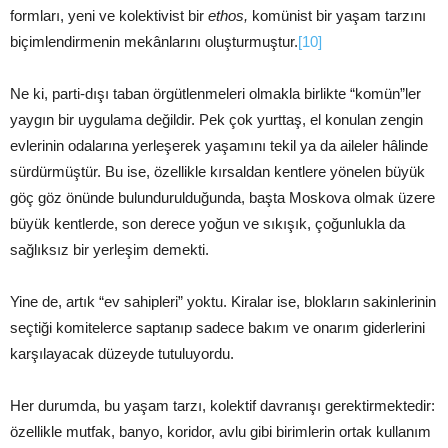
formları, yeni ve kolektivist bir
ethos,
komünist bir yaşam tarzını
biçimlendirmenin mekânlarını oluşturmuştur.
[10]
Ne ki, parti-dışı taban örgütlenmeleri olmakla birlikte “komün”ler
yaygın bir uygulama değildir. Pek çok yurttaş, el konulan zengin
evlerinin odalarına yerleşerek yaşamını tekil ya da aileler hâlinde
sürdürmüştür. Bu ise, özellikle kırsaldan kentlere yönelen büyük
göç göz önünde bulundurulduğunda, başta Moskova olmak üzere
büyük kentlerde, son derece yoğun ve sıkışık, çoğunlukla da
sağlıksız bir yerleşim demekti.
Yine de, artık “ev sahipleri” yoktu. Kiralar ise, blokların sakinlerinin
seçtiği komitelerce saptanıp sadece bakım ve onarım giderlerini
karşılayacak düzeyde tutuluyordu.
Her durumda, bu yaşam tarzı, kolektif davranışı gerektirmektedir:
özellikle mutfak, banyo, koridor, avlu gibi birimlerin ortak kullanım