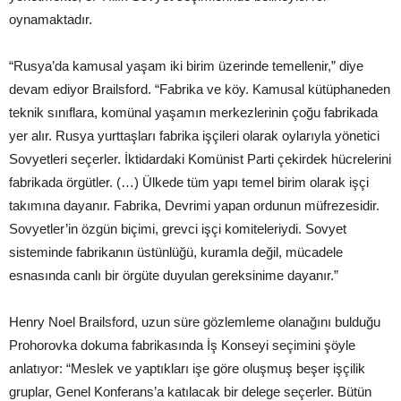
oynamaktadır.
“Rusya’da kamusal yaşam iki birim üzerinde temellenir,” diye
devam ediyor Brailsford. “Fabrika ve köy. Kamusal kütüphaneden
teknik sınıflara, komünal yaşamın merkezlerinin çoğu fabrikada
yer alır. Rusya yurttaşları fabrika işçileri olarak oylarıyla yönetici
Sovyetleri seçerler. İktidardaki Komünist Parti çekirdek hücrelerini
fabrikada örgütler. (…) Ülkede tüm yapı temel birim olarak işçi
takımına dayanır. Fabrika, Devrimi yapan ordunun müfrezesidir.
Sovyetler’in özgün biçimi, grevci işçi komiteleriydi. Sovyet
sisteminde fabrikanın üstünlüğü, kuramla değil, mücadele
esnasında canlı bir örgüte duyulan gereksinime dayanır.”
Henry Noel Brailsford, uzun süre gözlemleme olanağını bulduğu
Prohorovka dokuma fabrikasında İş Konseyi seçimini şöyle
anlatıyor: “Meslek ve yaptıkları işe göre oluşmuş beşer işçilik
gruplar, Genel Konferans’a katılacak bir delege seçerler. Bütün