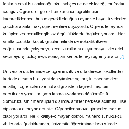
fonların nasıl kullanılacağı, okul bahçesine ne ekileceği, müfredat
içeriği… Öğrenciler gerekli bir konunun öğretilmesini
istemediklerinde, bunun gerekli olduğunu oyun ve hayat üzerinden
çocuklara anlatmak, öğretmenlere düşüyordu. Öğrenciler ayrıca
kulüpler, kooperatifler gibi öz örgütlülüklerde örgütleniyorlardı. Her
sınıfta çocuklar küçük gruplar hâlinde demokratik ilkeler
doğrultusunda çalışmayı, kendi kurallarını oluşturmayı, liderlerini
seçmeyi, işi bölüşmeyi, sonuçları sentezlemeyi öğreniyorlardı.
[7]
Üniversite düzleminde de öğrenim, ilk ve orta dereceli okullardaki
kertede olmasa bile, yeni deneyimlere açılmıştı. Hocanın ders
anlattığı, öğrencilerinse not aldığı sistem lağvedilmiş, tüm
derslikler siyasal tartışma laboratuvarlarına dönüşmüştü.
Sömürücü sınıf mensupları dışında, amfiler herkese açılmıştı: lise
diploması olmayanlara bile. Öğrenciler sınava girmeden mezun
olabiliyorlardı. Ne ki kalifye-olmayan doktor, mühendis, hukukçu
vb.ler ortalığı doldurunca, üniversite öğreniminde kısa sürede