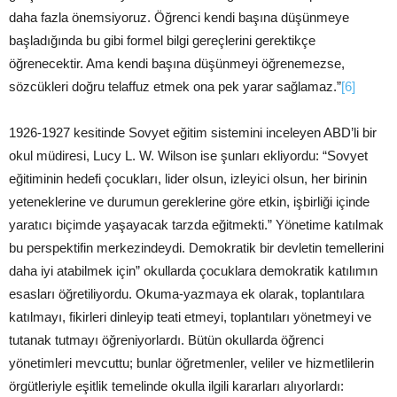
daha fazla önemsiyoruz. Öğrenci kendi başına düşünmeye
başladığında bu gibi formel bilgi gereçlerini gerektikçe
öğrenecektir. Ama kendi başına düşünmeyi öğrenemezse,
sözcükleri doğru telaffuz etmek ona pek yarar sağlamaz.”
[6]
1926-1927 kesitinde Sovyet eğitim sistemini inceleyen ABD’li bir
okul müdiresi, Lucy L. W. Wilson ise şunları ekliyordu: “Sovyet
eğitiminin hedefi çocukları, lider olsun, izleyici olsun, her birinin
yeteneklerine ve durumun gereklerine göre etkin, işbirliği içinde
yaratıcı biçimde yaşayacak tarzda eğitmekti.” Yönetime katılmak
bu perspektifin merkezindeydi. Demokratik bir devletin temellerini
daha iyi atabilmek için” okullarda çocuklara demokratik katılımın
esasları öğretiliyordu. Okuma-yazmaya ek olarak, toplantılara
katılmayı, fikirleri dinleyip teati etmeyi, toplantıları yönetmeyi ve
tutanak tutmayı öğreniyorlardı. Bütün okullarda öğrenci
yönetimleri mevcuttu; bunlar öğretmenler, veliler ve hizmetlilerin
örgütleriyle eşitlik temelinde okulla ilgili kararları alıyorlardı: