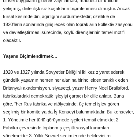
dinsel duyguların giderek zayıflaması, maddeci bir kültürle
yetişmiş, dinle ilişkisiz kuşakların biçimlenmesi olmuştur. Ancak
kırsal kesimde din, ağırlığını sürdürmektedir; özellikle de
1920’lerin sonlarında girişilecek olan toprakların kollektivizasyonu
ve devletleştirmesi sürecinde, köylü direnişlerinin temel motifi
olacaktır.
Yaşamı Biçimlendirmek…
1920 ve 1927 yılında Sovyetler Birliği’ni iki kez ziyaret ederek
gündelik yaşamın hemen her alanına birinci elden tanıklık eden
Britanyalı akademisyen, siyasetçi, yazar Henry Noel Brailsford,
fabrikalardaki demokratik işleyişi çarpıcı bir dille anlatır. Buna
göre, “her Rus fabrika ve atölyesinde, üç temel işlev gören
seçilmiş bir komite ya da İş Konseyi bulunmaktadır. Bu konseyler,
1. Yönetimle her türlü görüşmede işçileri temsil etmekte; 2.
Fabrika çevresinde toplanmış çeşitli sosyal kurumları
yönetmekte; 3. Yıllık Sovyet seçimlerinde belirleyici rol