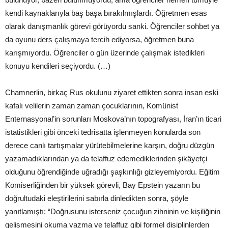
kendi kaynaklarıyla baş başa bırakılmışlardı. Öğretmen esas
olarak danışmanlık görevi görüyordu sanki. Öğrenciler sohbet ya
da oyunu ders çalışmaya tercih ediyorsa, öğretmen buna
karışmıyordu. Öğrenciler o gün üzerinde çalışmak istedikleri
konuyu kendileri seçiyordu. (…)
Chamnerlin, birkaç Rus okulunu ziyaret ettikten sonra insan eski
kafalı velilerin zaman zaman çocuklarının, Komünist
Enternasyonal’in sorunları Moskova’nın topografyası, İran’ın ticari
istatistikleri gibi önceki tedrisatta işlenmeyen konularda son
derece canlı tartışmalar yürütebilmelerine karşın, doğru düzgün
yazamadıklarından ya da telaffuz edemediklerinden şikâyetçi
olduğunu öğrendiğinde uğradığı şaşkınlığı gizleyemiyordu. Eğitim
Komiserliğinden bir yüksek görevli, Bay Epstein yazarın bu
doğrultudaki eleştirilerini sabırla dinledikten sonra, şöyle
yanıtlamıştı: “Doğrusunu isterseniz çocuğun zihninin ve kişiliğinin
gelişmesini okuma yazma ve telaffuz gibi formel disiplinlerden