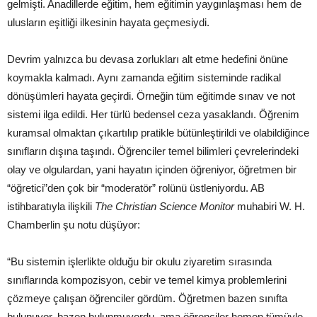
gelmişti. Anadillerde eğitim, hem eğitimin yaygınlaşması hem de
ulusların eşitliği ilkesinin hayata geçmesiydi.
Devrim yalnızca bu devasa zorlukları alt etme hedefini önüne
koymakla kalmadı. Aynı zamanda eğitim sisteminde radikal
dönüşümleri hayata geçirdi. Örneğin tüm eğitimde sınav ve not
sistemi ilga edildi. Her türlü bedensel ceza yasaklandı. Öğrenim
kuramsal olmaktan çıkartılıp pratikle bütünleştirildi ve olabildiğince
sınıfların dışına taşındı. Öğrenciler temel bilimleri çevrelerindeki
olay ve olgulardan, yani hayatın içinden öğreniyor, öğretmen bir
“öğretici”den çok bir “moderatör” rolünü üstleniyordu. AB
istihbaratıyla ilişkili
The Christian Science Monitor
muhabiri W. H.
Chamberlin şu notu düşüyor:
“Bu sistemin işlerlikte olduğu bir okulu ziyaretim sırasında
sınıflarında kompozisyon, cebir ve temel kimya problemlerini
çözmeye çalışan öğrenciler gördüm. Öğretmen bazen sınıfta
bulunuyor, bazen bulunmuyordu, ama öğrenciler hemen tümüyle