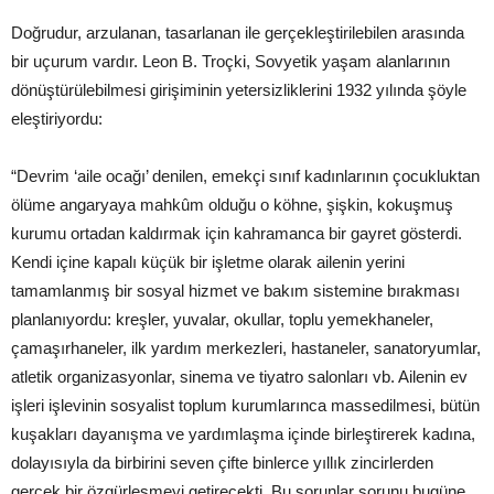
Doğrudur, arzulanan, tasarlanan ile gerçekleştirilebilen arasında
bir uçurum vardır. Leon B. Troçki, Sovyetik yaşam alanlarının
dönüştürülebilmesi girişiminin yetersizliklerini 1932 yılında şöyle
eleştiriyordu:
“Devrim ‘aile ocağı’ denilen, emekçi sınıf kadınlarının çocukluktan
ölüme angaryaya mahkûm olduğu o köhne, şişkin, kokuşmuş
kurumu ortadan kaldırmak için kahramanca bir gayret gösterdi.
Kendi içine kapalı küçük bir işletme olarak ailenin yerini
tamamlanmış bir sosyal hizmet ve bakım sistemine bırakması
planlanıyordu: kreşler, yuvalar, okullar, toplu yemekhaneler,
çamaşırhaneler, ilk yardım merkezleri, hastaneler, sanatoryumlar,
atletik organizasyonlar, sinema ve tiyatro salonları vb. Ailenin ev
işleri işlevinin sosyalist toplum kurumlarınca massedilmesi, bütün
kuşakları dayanışma ve yardımlaşma içinde birleştirerek kadına,
dolayısıyla da birbirini seven çifte binlerce yıllık zincirlerden
gerçek bir özgürleşmeyi getirecekti. Bu sorunlar sorunu bugüne