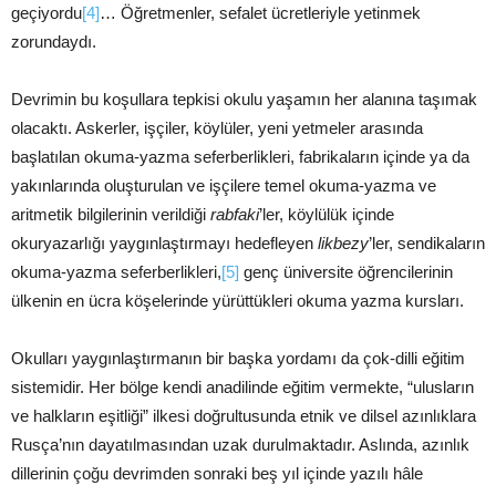
geçiyordu
[4]
… Öğretmenler, sefalet ücretleriyle yetinmek
zorundaydı.
Devrimin bu koşullara tepkisi okulu yaşamın her alanına taşımak
olacaktı. Askerler, işçiler, köylüler, yeni yetmeler arasında
başlatılan okuma-yazma seferberlikleri, fabrikaların içinde ya da
yakınlarında oluşturulan ve işçilere temel okuma-yazma ve
aritmetik bilgilerinin verildiği
rabfaki
’ler, köylülük içinde
okuryazarlığı yaygınlaştırmayı hedefleyen
likbezy
’ler, sendikaların
okuma-yazma seferberlikleri,
[5]
genç üniversite öğrencilerinin
ülkenin en ücra köşelerinde yürüttükleri okuma yazma kursları.
Okulları yaygınlaştırmanın bir başka yordamı da çok-dilli eğitim
sistemidir. Her bölge kendi anadilinde eğitim vermekte, “ulusların
ve halkların eşitliği” ilkesi doğrultusunda etnik ve dilsel azınlıklara
Rusça’nın dayatılmasından uzak durulmaktadır. Aslında, azınlık
dillerinin çoğu devrimden sonraki beş yıl içinde yazılı hâle