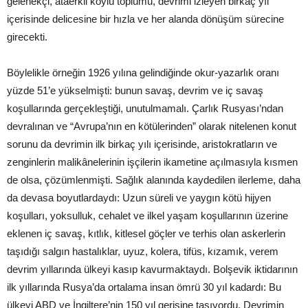
gelenekçi, ataerkil köylü toplumu, devrimi izleyen birkaç yıl
içerisinde delicesine bir hızla ve her alanda dönüşüm sürecine
girecekti.
Böylelikle örneğin 1926 yılına gelindiğinde okur-yazarlık oranı
yüzde 51’e yükselmişti: bunun savaş, devrim ve iç savaş
koşullarında gerçekleştiği, unutulmamalı. Çarlık Rusyası’ndan
devralınan ve “Avrupa’nın en kötülerinden” olarak nitelenen konut
sorunu da devrimin ilk birkaç yılı içerisinde, aristokratların ve
zenginlerin malikânelerinin işçilerin ikametine açılmasıyla kısmen
de olsa, çözümlenmişti. Sağlık alanında kaydedilen ilerleme, daha
da devasa boyutlardaydı: Uzun süreli ve yaygın kötü hijyen
koşulları, yoksulluk, cehalet ve ilkel yaşam koşullarının üzerine
eklenen iç savaş, kıtlık, kitlesel göçler ve terhis olan askerlerin
taşıdığı salgın hastalıklar, uyuz, kolera, tifüs, kızamık, verem
devrim yıllarında ülkeyi kasıp kavurmaktaydı. Bolşevik iktidarının
ilk yıllarında Rusya’da ortalama insan ömrü 30 yıl kadardı: Bu
ülkeyi ABD ve İngiltere’nin 150 yıl gerisine taşıyordu. Devrimin