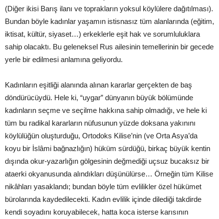
(Diğer ikisi Barış ilanı ve toprakların yoksul köylülere dağıtılması).
Bundan böyle kadınlar yaşamın istisnasız tüm alanlarında (eğitim,
iktisat, kültür, siyaset…) erkeklerle eşit hak ve sorumluluklara
sahip olacaktı. Bu geleneksel Rus ailesinin temellerinin bir gecede
yerle bir edilmesi anlamına geliyordu.
Kadınların eşitliği alanında alınan kararlar gerçekten de baş
döndürücüydü. Hele ki, “uygar” dünyanın büyük bölümünde
kadınların seçme ve seçilme hakkına sahip olmadığı, ve hele ki
tüm bu radikal kararların nüfusunun yüzde doksana yakınını
köylülüğün oluşturduğu, Ortodoks Kilise’nin (ve Orta Asya’da
koyu bir İslâmi bağnazlığın) hüküm sürdüğü, birkaç büyük kentin
dışında okur-yazarlığın gölgesinin değmediği uçsuz bucaksız bir
ataerki okyanusunda alındıkları düşünülürse… Örneğin tüm Kilise
nikâhları yasaklandı; bundan böyle tüm evlilikler özel hükümet
bürolarında kaydedilecekti. Kadın evlilik içinde dilediği takdirde
kendi soyadını koruyabilecek, hatta koca isterse karısının