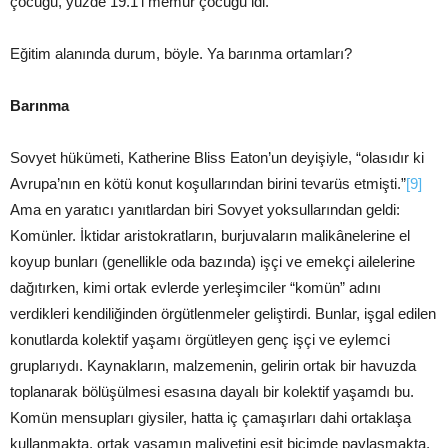
çocuğu, yüzde 19.1’i memur çocuğu idi.
Eğitim alanında durum, böyle. Ya barınma ortamları?
Barınma
Sovyet hükümeti, Katherine Bliss Eaton’un deyişiyle, “olasıdır ki
Avrupa’nın en kötü konut koşullarından birini tevarüs etmişti.”
[9]
Ama en yaratıcı yanıtlardan biri Sovyet yoksullarından geldi:
Komünler. İktidar aristokratların, burjuvaların malikânelerine el
koyup bunları (genellikle oda bazında) işçi ve emekçi ailelerine
dağıtırken, kimi ortak evlerde yerleşimciler “komün” adını
verdikleri kendiliğinden örgütlenmeler geliştirdi. Bunlar, işgal edilen
konutlarda kolektif yaşamı örgütleyen genç işçi ve eylemci
gruplarıydı. Kaynakların, malzemenin, gelirin ortak bir havuzda
toplanarak bölüşülmesi esasına dayalı bir kolektif yaşamdı bu.
Komün mensupları giysiler, hatta iç çamaşırları dahi ortaklaşa
kullanmakta, ortak yaşamın maliyetini eşit biçimde paylaşmakta,