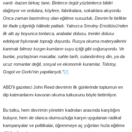
vardı -bazen birkaç tane. Binlerce örgüt yüzbinlerce bildiri
dağıtıyor ve ordulara, köylere, fabrikalara, sokaklara akıyordu.
Onca zaman bastırılmış olan eğitime susuzluk, Devrim’le birlikte
bir ifade çılgınlığı hâlinde patladı. Yalnızca Smolny Enstitüsü’nden
ilk altı ay boyunca tonlarca, arabalar dolusu, trenler dolusu
edebiyat fışkırarak toprağı doyurdu. Rusya okuma materyallerini
kanmak bilmez kızgın kumların suyu içtiği gibi soğuruyordu. Ve
bunlar, yozlaştıran masallar, sahte tarih, sulandırılmış din, ya da
ucuz romanlar değil, sosyal ve ekonomik kuramlar, Tolstoy,
Gogol ve Gorki’nin yapıtlarıydı.”
[2]
ABD’li gazeteci John Reed devrimin ilk günlerinde toplumun en
dip katmanlarını kavuran okuma tutkusunu böyle betimliyor.
Bu tutku, hem devrimin yönetim kadroları arasında karşılığını
buluyor, hem de olanca olumsuzluğa karşın uygulanan radikal
kampanyalar ve politikalar, öğrenmeye aç yığınları hızla eğitime