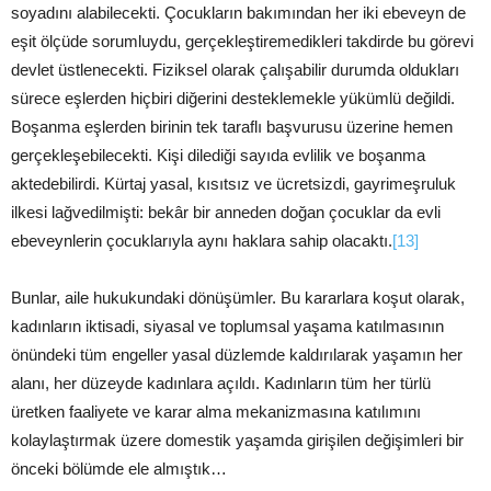
soyadını alabilecekti. Çocukların bakımından her iki ebeveyn de
eşit ölçüde sorumluydu, gerçekleştiremedikleri takdirde bu görevi
devlet üstlenecekti. Fiziksel olarak çalışabilir durumda oldukları
sürece eşlerden hiçbiri diğerini desteklemekle yükümlü değildi.
Boşanma eşlerden birinin tek taraflı başvurusu üzerine hemen
gerçekleşebilecekti. Kişi dilediği sayıda evlilik ve boşanma
aktedebilirdi. Kürtaj yasal, kısıtsız ve ücretsizdi, gayrimeşruluk
ilkesi lağvedilmişti: bekâr bir anneden doğan çocuklar da evli
ebeveynlerin çocuklarıyla aynı haklara sahip olacaktı.
[13]
Bunlar, aile hukukundaki dönüşümler. Bu kararlara koşut olarak,
kadınların iktisadi, siyasal ve toplumsal yaşama katılmasının
önündeki tüm engeller yasal düzlemde kaldırılarak yaşamın her
alanı, her düzeyde kadınlara açıldı. Kadınların tüm her türlü
üretken faaliyete ve karar alma mekanizmasına katılımını
kolaylaştırmak üzere domestik yaşamda girişilen değişimleri bir
önceki bölümde ele almıştık…