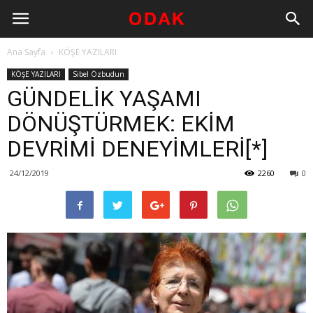
Ana Sayfa
KÖŞE YAZILARI
KÖŞE YAZILARI
Sibel Özbudun
GÜNDELİK YAŞAMI
DÖNÜŞTÜRMEK: EKİM
DEVRİMİ DENEYİMLERİ[*]
24/12/2019
2260
0