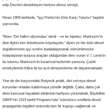
edip Devrimi destekleyen herkesi aforoz etmişti.
Nisan 1909 tarihinde, “İşçi Partisi’nin Dine Karşı Tutumu” başlıklı
yazısında,
“Marx ‘Din halkın afyonudur,’ derdi – ve bu hipotez, Marksizm’in
dine ilişkin tüm felsefesinin köşetaşıdır,” diyen ve her türlü dinsel
örgütlenmenin işçi sınıfını budalalaştırarak sömürülmesini
kolaylaştıran burjuva araçları olduğundan dem vuran V. İ. Lenin’in
bu tutumu, Marksizm’in kuramsal tezlerinin yanısıra, Çarlık
emekçilerinin Kilise ile bu acılı deneyimlerine de dayanmaktadır.
Yine de din karşısındaki Bolşevik pratik, dini ve/veya dinsel
kurumları ortadan kaldırmaya yönelik değildir. Çaba, daha çok
dinin kamusal hayattaki etkilerinin tasfiyesi yönündedir. Böylelikle
SBKP’nin 1919 tarihli Programı’nda “sömürücü sınıflarla dinsel
propaganda örgütleri arasında tam bir kopuşu sağlamak ve