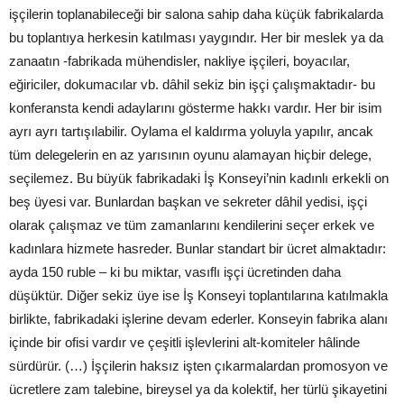
işçilerin toplanabileceği bir salona sahip daha küçük fabrikalarda
bu toplantıya herkesin katılması yaygındır. Her bir meslek ya da
zanaatın -fabrikada mühendisler, nakliye işçileri, boyacılar,
eğiriciler, dokumacılar vb. dâhil sekiz bin işçi çalışmaktadır- bu
konferansta kendi adaylarını gösterme hakkı vardır. Her bir isim
ayrı ayrı tartışılabilir. Oylama el kaldırma yoluyla yapılır, ancak
tüm delegelerin en az yarısının oyunu alamayan hiçbir delege,
seçilemez. Bu büyük fabrikadaki İş Konseyi’nin kadınlı erkekli on
beş üyesi var. Bunlardan başkan ve sekreter dâhil yedisi, işçi
olarak çalışmaz ve tüm zamanlarını kendilerini seçer erkek ve
kadınlara hizmete hasreder. Bunlar standart bir ücret almaktadır:
ayda 150 ruble – ki bu miktar, vasıflı işçi ücretinden daha
düşüktür. Diğer sekiz üye ise İş Konseyi toplantılarına katılmakla
birlikte, fabrikadaki işlerine devam ederler. Konseyin fabrika alanı
içinde bir ofisi vardır ve çeşitli işlevlerini alt-komiteler hâlinde
sürdürür. (…) İşçilerin haksız işten çıkarmalardan promosyon ve
ücretlere zam talebine, bireysel ya da kolektif, her türlü şikayetini