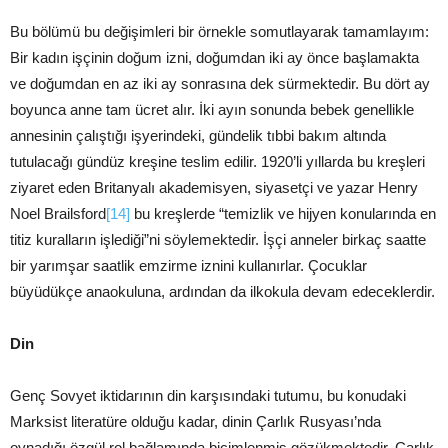
Bu bölümü bu değişimleri bir örnekle somutlayarak tamamlayım:
Bir kadın işçinin doğum izni, doğumdan iki ay önce başlamakta
ve doğumdan en az iki ay sonrasına dek sürmektedir. Bu dört ay
boyunca anne tam ücret alır. İki ayın sonunda bebek genellikle
annesinin çalıştığı işyerindeki, gündelik tıbbi bakım altında
tutulacağı gündüz kreşine teslim edilir. 1920’li yıllarda bu kreşleri
ziyaret eden Britanyalı akademisyen, siyasetçi ve yazar Henry
Noel Brailsford
[14]
bu kreşlerde “temizlik ve hijyen konularında en
titiz kuralların işlediği”ni söylemektedir. İşçi anneler birkaç saatte
bir yarımşar saatlik emzirme iznini kullanırlar. Çocuklar
büyüdükçe anaokuluna, ardından da ilkokula devam edeceklerdir.
Din
Genç Sovyet iktidarının din karşısındaki tutumu, bu konudaki
Marksist literatüre olduğu kadar, dinin Çarlık Rusyası’nda
oynadığı özgül rol bağlamında biçimlenmiş gözükmektedir. Çarlık