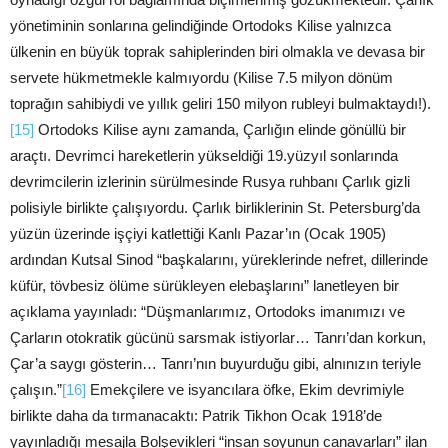
yönetiminin sonlarına gelindiğinde Ortodoks Kilise yalnızca
ülkenin en büyük toprak sahiplerinden biri olmakla ve devasa bir
servete hükmetmekle kalmıyordu (Kilise 7.5 milyon dönüm
toprağın sahibiydi ve yıllık geliri 150 milyon rubleyi bulmaktaydı!).
[15]
Ortodoks Kilise aynı zamanda, Çarlığın elinde gönüllü bir
araçtı. Devrimci hareketlerin yükseldiği 19.yüzyıl sonlarında
devrimcilerin izlerinin sürülmesinde Rusya ruhbanı Çarlık gizli
polisiyle birlikte çalışıyordu. Çarlık birliklerinin St. Petersburg’da
yüzün üzerinde işçiyi katlettiği Kanlı Pazar’ın (Ocak 1905)
ardından Kutsal Sinod “başkalarını, yüreklerinde nefret, dillerinde
küfür, tövbesiz ölüme sürükleyen elebaşlarını” lanetleyen bir
açıklama yayınladı: “Düşmanlarımız, Ortodoks imanımızı ve
Çarların otokratik gücünü sarsmak istiyorlar… Tanrı’dan korkun,
Çar’a saygı gösterin… Tanrı’nın buyurduğu gibi, alnınızın teriyle
çalışın.”
[16]
Emekçilere ve isyancılara öfke, Ekim devrimiyle
birlikte daha da tırmanacaktı: Patrik Tikhon Ocak 1918’de
yayınladığı mesajla Bolşevikleri “insan soyunun canavarları” ilan