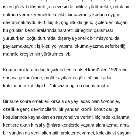
işleri görev bölüşümü çerçevesinde birlikte yürütmekte, ortak bir
sofrada yemek yemekte kolektif bir davranış koduna uygun
davranmaktaydı. 8-10 kişilik, çoğunlukla genç işçilerden oluşan
bu gruplar, kendi aralarında hararetli bir eğitim çalışması
yürütürken, çoğu durumda, dışarıya yönelik bir misyonu da
paylaşmaktaydı: işlikler, yol yapımı, okuma-yazma seferberliği,
mahalle kreşlerinin yürütülmesi vb.
Komsomol tarafından teşvik edilen kentsel komünler, 1920’lerin
sonuna gelindiğinde, örgüt kayıtlarına göre 50 bin kadar
katılımcının katıldığı bir “aktivizm ağı”na dönüşmüştü.
Bir süre sonra örnekleri kırsala da yayılacak olan
komün
ler,
özellikle genç devrimcilerin, bir yandan kronik konut darlığı
koşullarında kaynakları en rasyonel ve verimli biçimde kullanma,
kentlere akan kırsal yığınlara kentlerde yaşam alanı açma; ama
bir yandan da yeni, alternatif, proleter devrimci, kolektivist yaşam