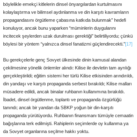
böylelikle emekçi kitlelerin dinsel önyargılardan kurtulmasını
kolaylaştırma ve bilimsel aydınlanma ve din karşıtı kavramların
propagandasını örgütleme çabasına katkıda bulunmak” hedefi
konuluyor, ancak bunu yaparken “müminlerin duygularını
incitecek şeylerden uzak durulması gerektiği” belirtiliyordu; çünkü
böylesi bir yöntem “yalnızca dinsel fanatizmi güçlendirecekti.”
[17]
Bu gerekçelerle genç Sovyet ülkesinde dinin kamusal alandan
çekilmesine yönelik önlemler alındı: Kilise ile devletin tam ayrılığı
gerçekleştirildi; eğitim sistemi her türlü Kilise etkisinden arındırıldı,
din yandaşı ve karşıtı propaganda serbest bırakıldı; Kilise malları
müsadere edildi, ancak binalar ruhbanın kullanımına bırakıldı.
İbadet, dinsel örgütlenme, toplantı ve propaganda özgürlüğü
tanındı; ancak bir yandan da SBKP yoğun bir din-karşıtı
propaganda yürütüyordu. Ruhbanın finansmanı tümüyle cemaatin
bağışlarına terk edilmişti. Rahiplerin seçimlerde oy kullanma ya
da Sovyet organlarına seçilme hakkı yoktu.