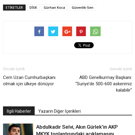
ETIKETLER
DİSK
Gürhan Koca
Güvenlik-Sen
Önceki İçerik
Sonraki İçerik
Cem Uzan Cumhurbaşkanı
ABD Genelkurmay Başkanı:
olmak için ülkeye dönüyor
“Suriye’de 500-600 askerimiz
kalabilir”
İlgili Haberler
Yazarın Diğer İçerikleri
Abdulkadir Selvi, Akın Gürlek’in AKP
MKYK toplantısındaki açıklamasını