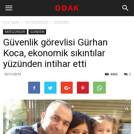
Ana Sayfa
KATEGORİLER
GÜNDEM
KATEGORİLER
GÜNDEM
Güvenlik görevlisi Gürhan
Koca, ekonomik sıkıntılar
yüzünden intihar etti
10/11/2019
4466
0