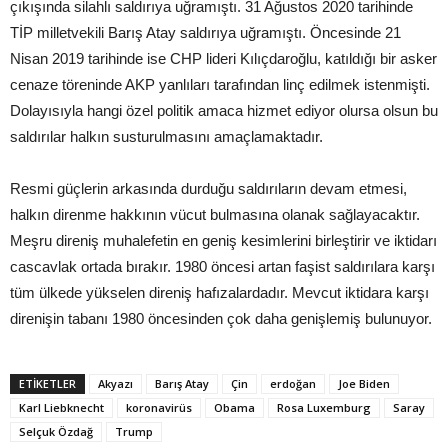
çıkışında silahlı saldırıya uğramıştı. 31 Ağustos 2020 tarihinde
TİP milletvekili Barış Atay saldırıya uğramıştı. Öncesinde 21
Nisan 2019 tarihinde ise CHP lideri Kılıçdaroğlu, katıldığı bir asker
cenaze töreninde AKP yanlıları tarafından linç edilmek istenmişti.
Dolayısıyla hangi özel politik amaca hizmet ediyor olursa olsun bu
saldırılar halkın susturulmasını amaçlamaktadır.
Resmi güçlerin arkasında durduğu saldırıların devam etmesi,
halkın direnme hakkının vücut bulmasına olanak sağlayacaktır.
Meşru direniş muhalefetin en geniş kesimlerini birleştirir ve iktidarı
cascavlak ortada bırakır. 1980 öncesi artan faşist saldırılara karşı
tüm ülkede yükselen direniş hafızalardadır. Mevcut iktidara karşı
direnişin tabanı 1980 öncesinden çok daha genişlemiş bulunuyor.
ETIKETLER
Akyazı
Barış Atay
Çin
erdoğan
Joe Biden
Karl Liebknecht
koronavirüs
Obama
Rosa Luxemburg
Saray
Selçuk Özdağ
Trump