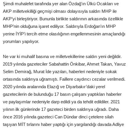
Şimdi muhalefet tarafında yer alan Özdağ’ın Ülkü Ocakları ve
AKP milletvekilliği geçmişi olması dolayısıyla saldırı MHP ile
AKP’yi birleştiriyor. Bununla birlikte saldırının arkasında özellikle
MHP’nin olduğuna işaret ediliyor. Saldırıyla Erdoğan’ın MHP
yerine İYİP’i tercih etme olasılığının engellenmesinin amaçlandığı
yorumları yapılıyor.
Ne var ki muhalif basına ve milletvekillerine saldırı yeni değildir.
2019 yılında gazeteciler Sabahattin Önkibar, Ahmet Takan, Yavuz
Selim Demirağ, Murat İde yazıları, haberleri nedeniyle sokak
ortasında saldırıya uğramıştı. Faillere caydırıcı cezalar verilmedi.
2020 yılında aralarında Elazığ ve Diyarbakır’daki yerel
gazetecilerin de bulunduğu 17 basın çalışanı yaptıkları haberler
ve paylaşımlar nedeniyle darp edildi ya da tehdit edildiler. 2021
yılının ilk günlerinde 17 gazeteci birden saldırıya uğradı. Daha
önce 2016 yılında gazeteci Can Dündar dinci çetelere silah
taşıyan MİT tırlarını haber yaptığı için yargılandığı davada Adliye