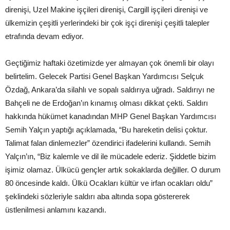
direnişi, Uzel Makine işçileri direnişi, Cargill işçileri direnişi ve
ülkemizin çeşitli yerlerindeki bir çok işçi direnişi çeşitli talepler
etrafında devam ediyor.
Geçtiğimiz haftaki özetimizde yer almayan çok önemli bir olayı
belirtelim. Gelecek Partisi Genel Başkan Yardımcısı Selçuk
Özdağ, Ankara’da silahlı ve sopalı saldırıya uğradı. Saldırıyı ne
Bahçeli ne de Erdoğan’ın kınamış olması dikkat çekti. Saldırı
hakkında hükümet kanadından MHP Genel Başkan Yardımcısı
Semih Yalçın yaptığı açıklamada, “Bu hareketin delisi çoktur.
Talimat falan dinlemezler” özendirici ifadelerini kullandı. Semih
Yalçın’ın, “Biz kalemle ve dil ile mücadele ederiz. Şiddetle bizim
işimiz olamaz. Ülkücü gençler artık sokaklarda değiller. O durum
80 öncesinde kaldı. Ülkü Ocakları kültür ve irfan ocakları oldu”
şeklindeki sözleriyle saldırı aba altında sopa göstererek
üstlenilmesi anlamını kazandı.