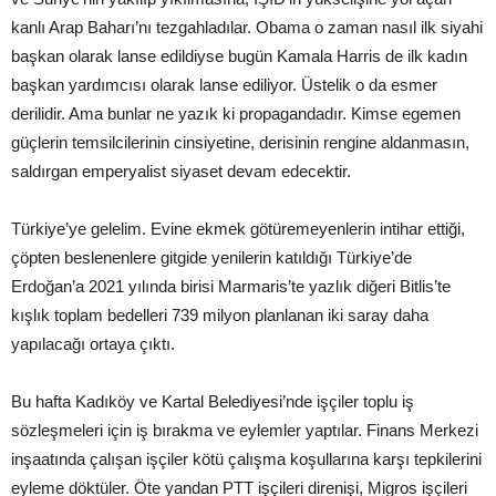
kanlı Arap Baharı’nı tezgahladılar. Obama o zaman nasıl ilk siyahi
başkan olarak lanse edildiyse bugün Kamala Harris de ilk kadın
başkan yardımcısı olarak lanse ediliyor. Üstelik o da esmer
derilidir. Ama bunlar ne yazık ki propagandadır. Kimse egemen
güçlerin temsilcilerinin cinsiyetine, derisinin rengine aldanmasın,
saldırgan emperyalist siyaset devam edecektir.
Türkiye’ye gelelim. Evine ekmek götüremeyenlerin intihar ettiği,
çöpten beslenenlere gitgide yenilerin katıldığı Türkiye’de
Erdoğan’a 2021 yılında birisi Marmaris’te yazlık diğeri Bitlis’te
kışlık toplam bedelleri 739 milyon planlanan iki saray daha
yapılacağı ortaya çıktı.
Bu hafta Kadıköy ve Kartal Belediyesi’nde işçiler toplu iş
sözleşmeleri için iş bırakma ve eylemler yaptılar. Finans Merkezi
inşaatında çalışan işçiler kötü çalışma koşullarına karşı tepkilerini
eyleme döktüler. Öte yandan PTT işçileri direnişi, Migros işçileri