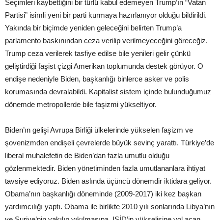
Seçimleri kaybettiğini bir türlü kabul edemeyen Trump’ın “Vatan
Partisi” isimli yeni bir parti kurmaya hazırlanıyor olduğu bildirildi.
Yakında bir biçimde yeniden geleceğini belirten Trump’a
parlamento baskınından ceza verilip verilmeyeceğini göreceğiz.
Trump ceza verilerek tasfiye edilse bile yenileri gelir çünkü
geliştirdiği faşist çizgi Amerikan toplumunda destek görüyor. O
endişe nedeniyle Biden, başkanlığı binlerce asker ve polis
korumasında devralabildi. Kapitalist sistem içinde bulunduğumuz
dönemde metropollerde bile faşizmi yükseltiyor.
Biden’ın gelişi Avrupa Birliği ülkelerinde yükselen faşizm ve
şovenizmden endişeli çevrelerde büyük sevinç yarattı. Türkiye’de
liberal muhalefetin de Biden’dan fazla umutlu olduğu
gözlenmektedir. Biden yönetiminden fazla umutlananlara ihtiyat
tavsiye ediyoruz. Biden aslında üçüncü dönemdir iktidara geliyor.
Obama’nın başkanlığı döneminde (2009-2017) iki kez başkan
yardımcılığı yaptı. Obama ile birlikte 2010 yılı sonlarında Libya’nın
ve Suriye’nin yakılıp yıkılmasına, IŞİD’in yükselişine yol açan