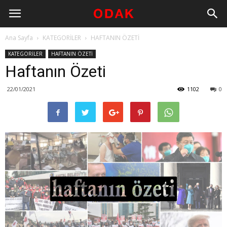
Ana Sayfa
KATEGORİLER
HAFTANIN ÖZETİ
KATEGORİLER
HAFTANIN ÖZETİ
Haftanın Özeti
22/01/2021
1102
0