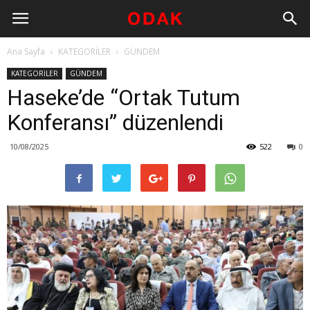
Ana Sayfa
KATEGORİLER
GÜNDEM
KATEGORİLER
GÜNDEM
Haseke’de “Ortak Tutum
Konferansı” düzenlendi
10/08/2025
522
0