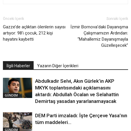
Önceki İçerik
Sonraki İçerik
Gazze’de açlıktan ölenlerin sayısı
İzmir Bornova’daki Dayanışma
artıyor: 98’i çocuk, 212 kişi
Çalışmamızın Ardından:
hayatını kaybetti
“Mahallemiz Dayanışmayla
Güzelleşecek”
İlgili Haberler
Yazarın Diğer İçerikleri
Abdulkadir Selvi, Akın Gürlek’in AKP
MKYK toplantısındaki açıklamasını
aktardı: Abdullah Öcalan ve Selahattin
GÜNDEM
Demirtaş yasadan yararlanamayacak
DEM Parti imzaladı: İşte Çerçeve Yasa’nın
tüm maddeleri…
GÜNDEM