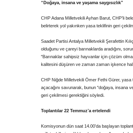
“Doğaya, insana ve yaşama saygısızlık”
CHP Adana Milletvekili Ayhan Barut, CHP’li bel
belirterek yol yakınken yasa teklifinin geri çekilm
Saadet Partisi Antalya Milletvekili Şerafettin K
olduğunu ve çareyi barınaklarda aradığını, soruml
“Barınaklar sahipsiz hayvanlar için çözüm olma
kalitesini düşüren ve zaman zaman işkence halin
CHP Niğde Milletvekili Ömer Fethi Gürer, yasa t
açacağını savunarak, bunun “doğaya, insana ve 
geri çekilmesi gerektiğini söyledi.
Toplantılar 22 Temmuz’a ertelendi
Komisyonun dün saat 14.00’da başlayan toplant