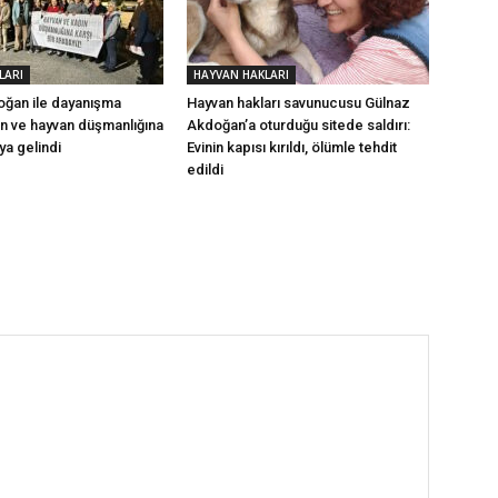
LARI
HAYVAN HAKLARI
ğan ile dayanışma
Hayvan hakları savunucusu Gülnaz
ın ve hayvan düşmanlığına
Akdoğan’a oturduğu sitede saldırı:
aya gelindi
Evinin kapısı kırıldı, ölümle tehdit
edildi