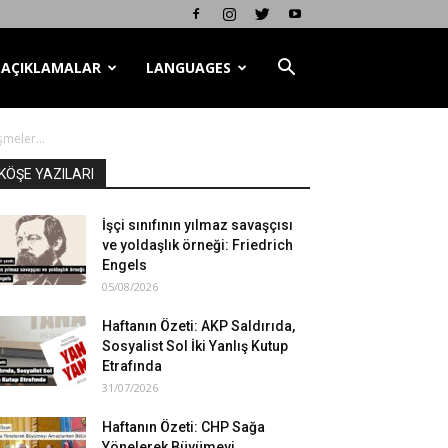
AÇIKLAMALAR
LANGUAGES
meler...
KÖŞE YAZILARI
İşçi sınıfının yılmaz savaşçısı
ve yoldaşlık örneği: Friedrich
Engels
05/08/2026
Haftanın Özeti: AKP Saldırıda,
Sosyalist Sol İki Yanlış Kutup
Etrafında
31/07/2026
Haftanın Özeti: CHP Sağa
Yönelerek Büyümeyi