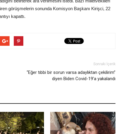
dığını belirterek ara verilmesini istedi. Bazı milletvekilleri
at süren görüşmelerin sonunda Komisyon Başkanı Kirişci, 22
tıyı kapattı.
Sonraki İçerik
“Eğer tıbbi bir sorun varsa adaylıktan çekilirim”
diyen Biden Covid-19’a yakalandı