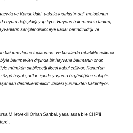
ıyla ve Kanun’daki “yakala-kısırlaştır-sal” metodunun
da uyum değişikliği yapılıyor. Hayvan bakımevinin tanımı,
yvanların sahiplendirilinceye kadar barındırıldığı ve
 bakımevlerine toplanması ve buralarda rehabilite edilerek
ebiyle bakımevleri dışında bir hayvana bakmanın onun
iyle mümkün olabileceği ilkesi kabul ediliyor. Kanun’un
üne özgü hayat şartları içinde yaşama özgürlüğüne sahiptir.
şamları desteklenmelidir” ifadesi yürürlükten kaldırılıyor.
sa Milletvekili Orhan Sarıbal, yasallaşsa bile CHP’li
ardı.