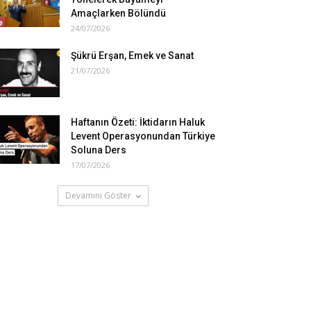
Amaçlarken Bölündü
24/07/2026
Şükrü Erşan, Emek ve Sanat
21/07/2026
Haftanın Özeti: İktidarın Haluk
Levent Operasyonundan Türkiye
Soluna Ders
17/07/2026
Devamını Göster