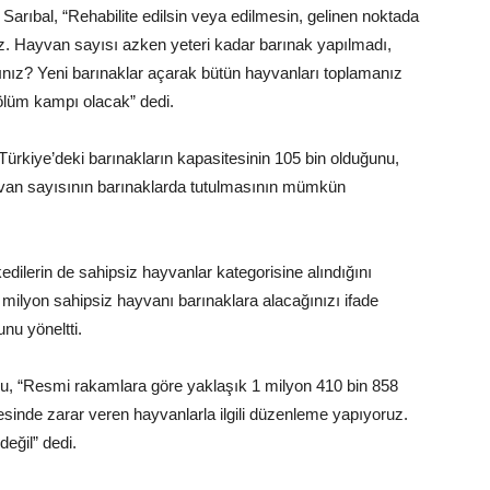
 Sarıbal, “Rehabilite edilsin veya edilmesin, gelinen noktada
uz. Hayvan sayısı azken yeteri kadar barınak yapılmadı,
nız? Yeni barınaklar açarak bütün hayvanları toplamanız
ölüm kampı olacak” dedi.
 Türkiye’deki barınakların kapasitesinin 105 bin olduğunu,
yvan sayısının barınaklarda tutulmasının mümkün
 kedilerin de sahipsiz hayvanlar kategorisine alındığını
4 milyon sahipsiz hayvanı barınaklara alacağınızı ifade
nu yöneltti.
ğlu, “Resmi rakamlara göre yaklaşık 1 milyon 410 bin 858
sinde zarar veren hayvanlarla ilgili düzenleme yapıyoruz.
eğil” dedi.