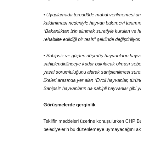
• Uygulamada tereddüde mahal verilmemesi amac
kaldırılması nedeniyle hayvan bakımevi tanımın
“Bakanlıktan izin alınmak suretiyle kurulan ve ha
rehabilite edildiği bir tesis” şeklinde değiştiriliyor.
• Sahipsiz ve güçten düşmüş hayvanların hayvan
sahiplendirilinceye kadar bakılacak olması seb
yasal sorumluluğunu alarak sahiplenilmesi suret
ilkeleri arasında yer alan “Evcil hayvanlar, tür
Sahipsiz hayvanların da sahipli hayvanlar gibi ya
Görüşmelerde gerginlik
Teklifin maddeleri üzerine konuşulurken CHP Bur
belediyelerin bu düzenlemeye uymayacağını akt