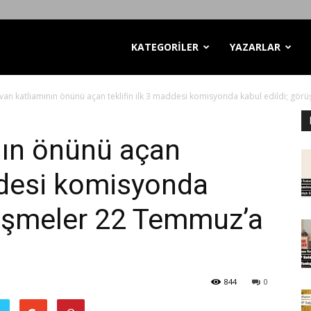
KATEGORİLER
YAZARLAR
an katliamının önünü açan teklifin ilk 3 maddesi komisyonda kabul edildi; görüş
nın önünü açan
addesi komisyonda
rüşmeler 22 Temmuz’a
844
0