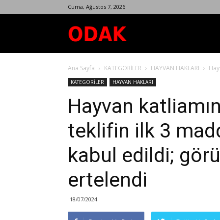
Cuma, Ağustos 7, 2026
Odak
Ana Sayfa
KATEGORİLER
HAYVAN HAKLARI
Hayv
Dergisi
KATEGORİLER
HAYVAN HAKLARI
Hayvan katliamı
teklifin ilk 3 m
kabul edildi; gö
ertelendi
18/07/2024