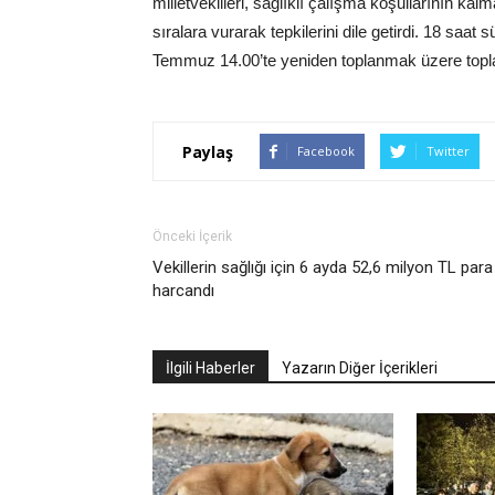
milletvekilleri, sağlıklı çalışma koşullarının kalma
sıralara vurarak tepkilerini dile getirdi. 18 sa
Temmuz 14.00’te yeniden toplanmak üzere toplan
Paylaş
Facebook
Twitter
Önceki İçerik
Vekillerin sağlığı için 6 ayda 52,6 milyon TL para
harcandı
İlgili Haberler
Yazarın Diğer İçerikleri