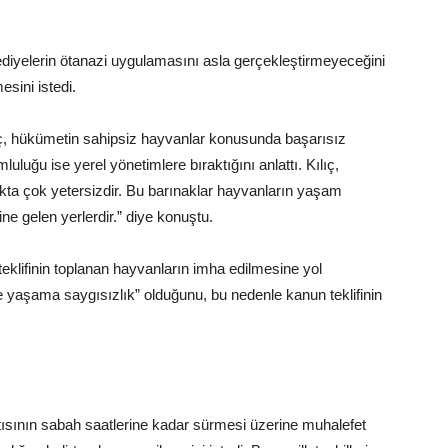
ediyelerin ötanazi uygulamasını asla gerçekleştirmeyeceğini
esini istedi.
ılıç, hükümetin sahipsiz hayvanlar konusunda başarısız
uluğu ise yerel yönetimlere bıraktığını anlattı. Kılıç,
kta çok yetersizdir. Bu barınaklar hayvanların yaşam
e gelen yerlerdir.” diye konuştu.
eklifinin toplanan hayvanların imha edilmesine yol
yaşama saygısızlık” olduğunu, bu nedenle kanun teklifinin
ısının sabah saatlerine kadar sürmesi üzerine muhalefet