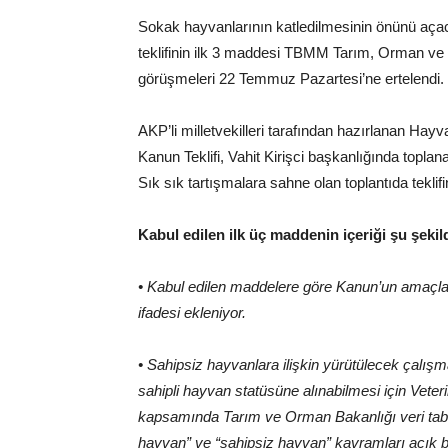
Sokak hayvanlarının katledilmesinin önünü aça
teklifinin ilk 3 maddesi TBMM Tarım, Orman ve
görüşmeleri 22 Temmuz Pazartesi’ne ertelendi.
AKP’li milletvekilleri tarafından hazırlanan Ha
Kanun Teklifi, Vahit Kirişci başkanlığında topl
Sık sık tartışmalara sahne olan toplantıda teklifi
Kabul edilen ilk üç maddenin içeriği şu şekil
• Kabul edilen maddelere göre Kanun’un amaçlar
ifadesi ekleniyor.
• Sahipsiz hayvanlara ilişkin yürütülecek çalış
sahipli hayvan statüsüne alınabilmesi için Vete
kapsamında Tarım ve Orman Bakanlığı veri taba
hayvan” ve “sahipsiz hayvan” kavramları açık bi