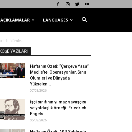
AÇIKLAMALAR
LANGUAGES
ıldı, ölümle...
KÖŞE YAZILARI
Haftanın Özeti: “Çerçeve Yasa”
Meclis’te; Operasyonlar, Sınır
Ölümleri ve Dünyada
Yükselen...
07/08/2026
İşçi sınıfının yılmaz savaşçısı
ve yoldaşlık örneği: Friedrich
Engels
05/08/2026
Haftanın Özeti: AKP Saldırıda,