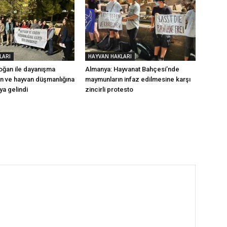
LARI
HAYVAN HAKLARI
ğan ile dayanışma
Almanya: Hayvanat Bahçesi’nde
ın ve hayvan düşmanlığına
maymunların infaz edilmesine karşı
aya gelindi
zincirli protesto