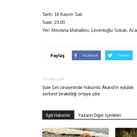
Tarih: 18 Kasım Salı
Saat: 19.00
Yer: Mevlana Mahallesi, Leventoğlu Sokak, Acarla
Paylaş
Facebook
Twitter
Önceki İçerik
Şule Çet cinayetinde hükümlü Akand’ın eylülde
serbest bırakıldığı ortaya çıktı
İlgili Haberler
Yazarın Diğer İçerikleri