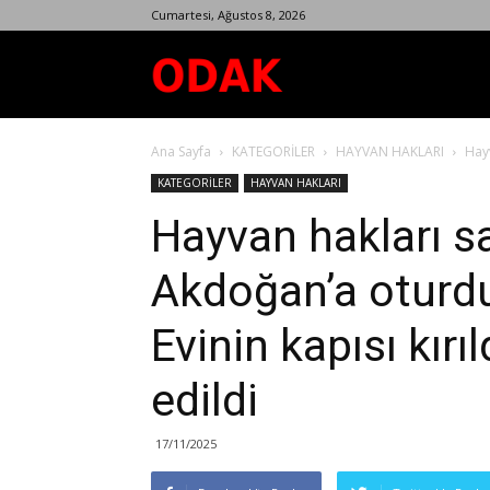
Cumartesi, Ağustos 8, 2026
Odak
Ana Sayfa
KATEGORİLER
HAYVAN HAKLARI
Hayv
Dergisi
KATEGORİLER
HAYVAN HAKLARI
Hayvan hakları 
Akdoğan’a oturdu
Evinin kapısı kırı
edildi
17/11/2025