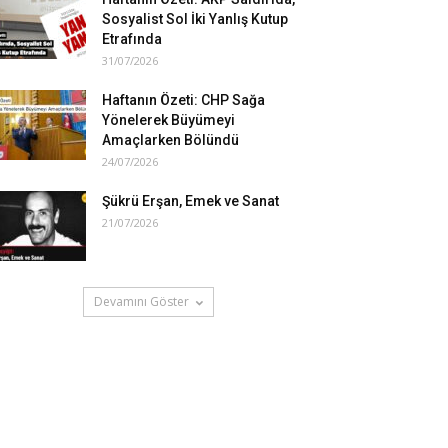
Sosyalist Sol İki Yanlış Kutup
Etrafında
31/07/2026
Haftanın Özeti: CHP Sağa
Yönelerek Büyümeyi
Amaçlarken Bölündü
24/07/2026
Şükrü Erşan, Emek ve Sanat
21/07/2026
Devamını Göster