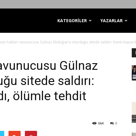
KATEGORİLER
YAZARLAR
an hakları savunucusu Gülnaz Akdoğan’a oturduğu sitede saldırı: Evinin kapısı kır
savunucusu Gülnaz
ğu sitede saldırı:
ldı, ölümle tehdit
664
0