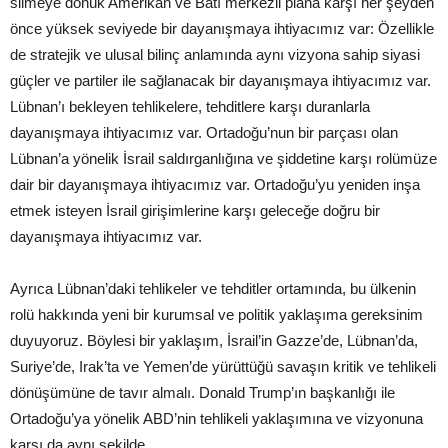
silmeye dönük Amerikan ve Batı merkezli plana karşı her şeyden
önce yüksek seviyede bir dayanışmaya ihtiyacımız var: Özellikle
de stratejik ve ulusal bilinç anlamında aynı vizyona sahip siyasi
güçler ve partiler ile sağlanacak bir dayanışmaya ihtiyacımız var.
Lübnan’ı bekleyen tehlikelere, tehditlere karşı duranlarla
dayanışmaya ihtiyacımız var. Ortadoğu’nun bir parçası olan
Lübnan’a yönelik İsrail saldırganlığına ve şiddetine karşı rolümüze
dair bir dayanışmaya ihtiyacımız var. Ortadoğu’yu yeniden inşa
etmek isteyen İsrail girişimlerine karşı geleceğe doğru bir
dayanışmaya ihtiyacımız var.
Ayrıca Lübnan’daki tehlikeler ve tehditler ortamında, bu ülkenin
rolü hakkında yeni bir kurumsal ve politik yaklaşıma gereksinim
duyuyoruz. Böylesi bir yaklaşım, İsrail’in Gazze’de, Lübnan’da,
Suriye’de, Irak’ta ve Yemen’de yürüttüğü savaşın kritik ve tehlikeli
dönüşümüne de tavır almalı. Donald Trump’ın başkanlığı ile
Ortadoğu’ya yönelik ABD’nin tehlikeli yaklaşımına ve vizyonuna
karşı da aynı şekilde.