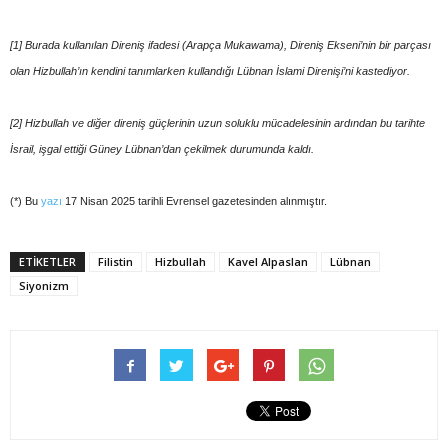
[1] Burada kullanılan Direniş ifadesi (Arapça Mukawama), Direniş Ekseni’nin bir parçası
olan Hizbullah’ın kendini tanımlarken kullandığı Lübnan İslami Direnişi’ni kastediyor.
[2] Hizbullah ve diğer direniş güçlerinin uzun soluklu mücadelesinin ardından bu tarihte
İsrail, işgal ettiği Güney Lübnan’dan çekilmek durumunda kaldı.
(*) Bu
yazı
17 Nisan 2025 tarihli Evrensel gazetesinden alınmıştır.
ETIKETLER
Filistin
Hizbullah
Kavel Alpaslan
Lübnan
Siyonizm