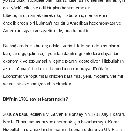
yolsuzlukla mücadele planında sunulan tüm önlemleri almak için
çok yönlü, etkili ve adil bir plan benimsemektir.
Elbette, unutmamak gerekir ki, Hizbullah için en önemli
önceliklerden biri Lübnan’ı her türlü Amerikan hegemonyası ve
Amerikan siyasi vesayetinin dışında tutmaktır.
Bu bağlamda Hizbullah; adalet, verimlilik temelinde kayıpların
karşılandığı, gelirin eşit yeniden dağıtıldığı kriterlere dayalı bir
ekonomik ve toplumsal iyileşme planını destekliyor. Hizbullah’ın
azmi, Lübnan’ı bu kriz ortamından çıkartmaya dönüktür.
Ekonomik ve toplumsal krizden kastımız, yeni, modern, verimli
ve adil bir ekonomiye sahip olmaktır.
BM’nin 1701 sayısı kararı nedir?
2006’da kabul edilen BM Güvenlik Konseyinin 1701 sayılı kararı,
İsrail-Lübnan savaşını sonlandırmak için hazırlanmıştı. Karar,
Hizbullah’ın silahsızlandırılmasını, Lübnan ordusu ve UNIFIL’in