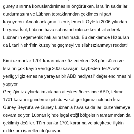
güney sınırına konuşlandırılmasını öngörürken, İsrail’in saldırıları
durdurmasını ve Lübnan topraklarından çekilmesini şart
koşuyordu. Ancak anlaşma fiilen işlemedi. Öyle ki 2006 yılından
bu yana İsril, Lübnan hava sahasını binlerce kez ihlal ederek
Lübnan’ın egemenlik haklarını tanımadı. Bu denklemde Hizbullah
da Litani Nehri’nin kuzeyine geçmeyi ve silahsızlanmayı reddetti.
Kimi uzmanlar 1701 kararından söz ederken “33 gün süren ve
İsrail’in çok kayıp verdiği 2006 savaşını kaybeden Tel Aviv’in
yenilgiyi gizlemesine yarayan bir ABD hediyesi” değerlendirmesini
yapıyor.
Geçtiğimiz aylarda imzalanan ateşkes öncesinde ABD, tekrar
1701 kararını gündeme getirdi. Fakat geldiğimiz noktada İsrail,
Güney Beyrut’a ve Güney Lübnan’a hava saldırıları düzenlemeye
devam ediyor. Lübnan içinde işgal ettiği bölgelerin tamamından da
çekilmiş değiller. Tüm bunlar 1701 kararına ve ateşkese ilişkin
ciddi soru işaretleri doğuruyor.