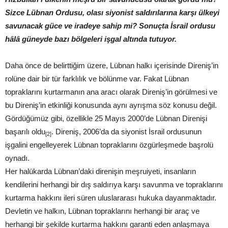
Sizce Lübnan Ordusu, olası siyonist saldırılarına karşı ülkeyi
savunacak güce ve iradeye sahip mi? Sonuçta İsrail ordusu
hâlâ güneyde bazı bölgeleri işgal altında tutuyor.
Daha önce de belirttiğim üzere, Lübnan halkı içerisinde Direniş’in
rolüne dair bir tür farklılık ve bölünme var. Fakat Lübnan
topraklarını kurtarmanın ana aracı olarak Direniş’in görülmesi ve
bu Direniş’in etkinliği konusunda aynı ayrışma söz konusu değil.
Gördüğümüz gibi, özellikle 25 Mayıs 2000’de Lübnan Direnişi
başarılı oldu
. Direniş, 2006’da da siyonist İsrail ordusunun
[2]
işgalini engelleyerek Lübnan topraklarını özgürleşmede başrolü
oynadı.
Her halükarda Lübnan’daki direnişin meşruiyeti, insanların
kendilerini herhangi bir dış saldırıya karşı savunma ve topraklarını
kurtarma hakkını ileri süren uluslararası hukuka dayanmaktadır.
Devletin ve halkın, Lübnan topraklarını herhangi bir araç ve
herhangi bir şekilde kurtarma hakkını garanti eden anlaşmaya