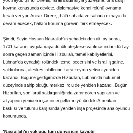
yok saydı. Şimdi Direniş, İsrail saldırısıyla yüzleşme, ona karşı
koyma konusunda devlete, diplomasiye kendi rolünü oynama
fırsatı veriyor. Ancak Direniş, hâlâ sahada ve sahada olmaya da
devam edecek, halkını koruma görevini terk etmeyecek.
Şimdi, Seyid Hassan Nasrallah’ın şehadetinden altı ay sonra,
1701 kararını uygulamaya dönük ateşkese varılmasından dört ay
sonra geçen zaman içinde Hizbullah, temel kabiliyetlerini,
Lübnan’da oynadığı rolündeki temel becerisini ve İsrail işgaline,
saldırılarına, ateşkes ihlallerine karşı koyma yetisini yeniden
kazandı. Bugüne geldiğimizde Hizbullah, Lübnan’da hükümet
düzeyinde sahip olduğu merkezi rolü de yeniden kazandı. Bugün
Hizbullah, son İsrail saldırganlığında zarar gören yapıların ve
altyapının yeniden inşasını engelleme yönündeki Amerikan
baskısı ve tutumu karşısında yeniden inşa projesinde ana oyuncu
konumunda.
‘Nasrallah’ın yokluğu tüm dünya için kayıptır’