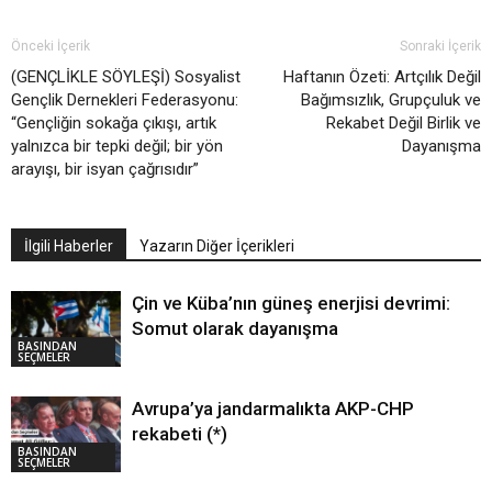
Önceki İçerik
Sonraki İçerik
(GENÇLİKLE SÖYLEŞİ) Sosyalist
Haftanın Özeti: Artçılık Değil
Gençlik Dernekleri Federasyonu:
Bağımsızlık, Grupçuluk ve
“Gençliğin sokağa çıkışı, artık
Rekabet Değil Birlik ve
yalnızca bir tepki değil; bir yön
Dayanışma
arayışı, bir isyan çağrısıdır”
İlgili Haberler
Yazarın Diğer İçerikleri
Çin ve Küba’nın güneş enerjisi devrimi:
Somut olarak dayanışma
BASINDAN
SEÇMELER
Avrupa’ya jandarmalıkta AKP-CHP
rekabeti (*)
BASINDAN
SEÇMELER