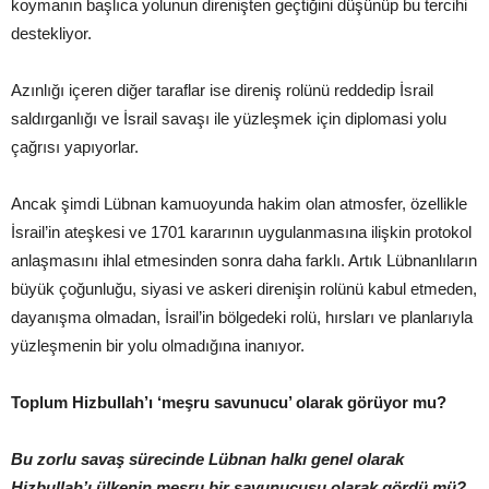
koymanın başlıca yolunun direnişten geçtiğini düşünüp bu tercihi
destekliyor.
Azınlığı içeren diğer taraflar ise direniş rolünü reddedip İsrail
saldırganlığı ve İsrail savaşı ile yüzleşmek için diplomasi yolu
çağrısı yapıyorlar.
Ancak şimdi Lübnan kamuoyunda hakim olan atmosfer, özellikle
İsrail’in ateşkesi ve 1701 kararının uygulanmasına ilişkin protokol
anlaşmasını ihlal etmesinden sonra daha farklı. Artık Lübnanlıların
büyük çoğunluğu, siyasi ve askeri direnişin rolünü kabul etmeden,
dayanışma olmadan, İsrail’in bölgedeki rolü, hırsları ve planlarıyla
yüzleşmenin bir yolu olmadığına inanıyor.
Toplum Hizbullah’ı ‘meşru savunucu’ olarak görüyor mu?
Bu zorlu savaş sürecinde Lübnan halkı genel olarak
Hizbullah’ı ülkenin meşru bir savunucusu olarak gördü mü?