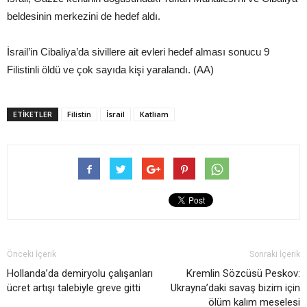
beldesinin merkezini de hedef aldı.
İsrail’in Cibaliya’da sivillere ait evleri hedef alması sonucu 9
Filistinli öldü ve çok sayıda kişi yaralandı. (AA)
ETIKETLER
Filistin
İsrail
Katliam
Önceki İçerik
Sonraki İçerik
Hollanda’da demiryolu çalışanları
Kremlin Sözcüsü Peskov:
ücret artışı talebiyle greve gitti
Ukrayna’daki savaş bizim için
ölüm kalım meselesi