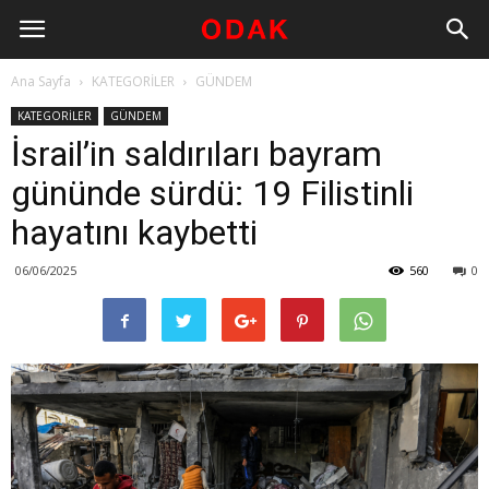
Ana Sayfa
KATEGORİLER
GÜNDEM
KATEGORİLER
GÜNDEM
İsrail’in saldırıları bayram
gününde sürdü: 19 Filistinli
hayatını kaybetti
06/06/2025
560
0