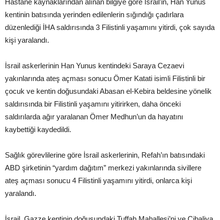
Hastane kaynaklarından alınan bilgiye göre İsrail’in, Han Yunus
kentinin batısında yerinden edilenlerin sığındığı çadırlara
düzenlediği İHA saldırısında 3 Filistinli yaşamını yitirdi, çok sayıda
kişi yaralandı.
İsrail askerlerinin Han Yunus kentindeki Saraya Cezaevi
yakınlarında ateş açması sonucu Ömer Katati isimli Filistinli bir
çocuk ve kentin doğusundaki Abasan el-Kebira beldesine yönelik
saldırısında bir Filistinli yaşamını yitirirken, daha önceki
saldırılarda ağır yaralanan Ömer Medhun’un da hayatını
kaybettiği kaydedildi.
Sağlık görevlilerine göre İsrail askerlerinin, Refah’ın batısındaki
ABD şirketinin “yardım dağıtım” merkezi yakınlarında sivillere
ateş açması sonucu 4 Filistinli yaşamını yitirdi, onlarca kişi
yaralandı.
İsrail, Gazze kentinin doğusundaki Tuffah Mahallesi’ni ve Cibaliya