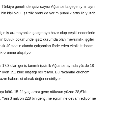
, Türkiye genelinde işsiz sayısı Ağustos’ta geçen yılın aynı
in kişi oldu. İşsizlik oranı da yarım puanlık artış ile yüzde
 için iş aramayanlar, çalışmaya hazır olup çeşitli nedenlerle
yılın büyük bölümünde işsiz durumda olan mevsimlik işçiler
ık 40 saatin altında çalışanları ifade eden eksik istihdam
ik oranına ulaşılıyor.
e 17,3 olan geniş tanımlı işsizlik Ağustos ayında yüzde 18
milyon 352 bine ulaştığı belirtiliyor. Bu rakamlar ekonomi
zın habercisi olarak değerlendiriliyor.
ça kötü. 15-24 yaş arası genç nüfusun yüzde 28,6’lık
r. Yani 3 milyon 228 bin genç, ne eğitimine devam ediyor ne