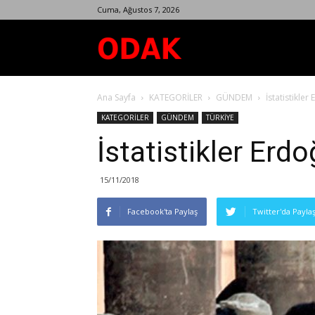
Cuma, Ağustos 7, 2026
Odak
Ana Sayfa
KATEGORİLER
GÜNDEM
İstatistikler
Dergisi
KATEGORİLER
GÜNDEM
TÜRKİYE
İstatistikler Erdo
15/11/2018
Facebook'ta Paylaş
Twitter'da Payla