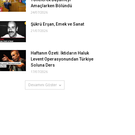
Amaçlarken Bölündü
24/07/2026
Şükrü Erşan, Emek ve Sanat
21/07/2026
Haftanın Özeti: İktidarın Haluk
Levent Operasyonundan Türkiye
Soluna Ders
17/07/2026
Devamını Göster