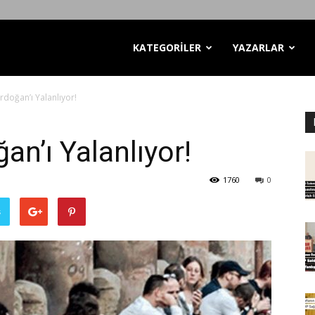
KATEGORİLER
YAZARLAR
 Erdoğan’ı Yalanlıyor!
ğan’ı Yalanlıyor!
1760
0
ş