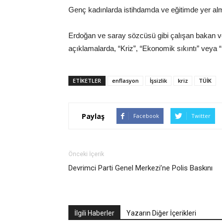
Genç kadınlarda istihdamda ve eğitimde yer al
Erdoğan ve saray sözcüsü gibi çalışan bakan ve 
açıklamalarda, “Kriz”, “Ekonomik sıkıntı” veya 
ETIKETLER
enflasyon
İşsizlik
kriz
TÜİK
Paylaş
Facebook
Twitter
Önceki İçerik
Devrimci Parti Genel Merkezi’ne Polis Baskını
İlgili Haberler
Yazarın Diğer İçerikleri