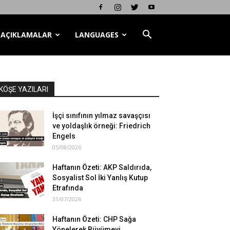
AÇIKLAMALAR
LANGUAGES
KÖŞE YAZILARI
İşçi sınıfının yılmaz savaşçısı
ve yoldaşlık örneği: Friedrich
Engels
05/08/2026
Haftanın Özeti: AKP Saldırıda,
Sosyalist Sol İki Yanlış Kutup
Etrafında
31/07/2026
Haftanın Özeti: CHP Sağa
Yönelerek Büyümeyi