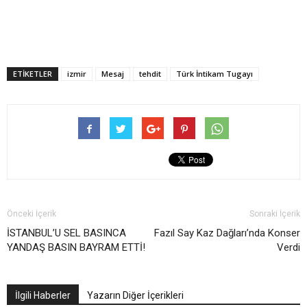
ETIKETLER
izmir
Mesaj
tehdit
Türk İntikam Tugayı
Önceki İçerik
Sonraki İçerik
İSTANBUL’U SEL BASINCA
Fazıl Say Kaz Dağları’nda Konser
YANDAŞ BASIN BAYRAM ETTİ!
Verdi
İlgili Haberler
Yazarın Diğer İçerikleri