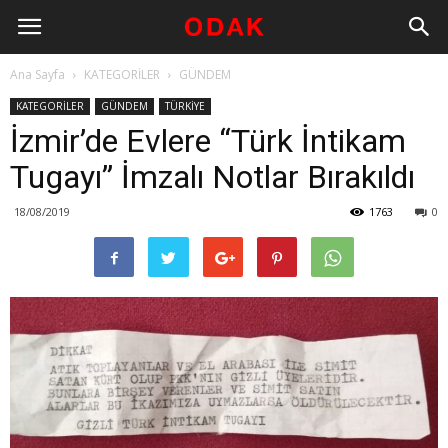
Ana Sayfa
KATEGORİLER
GÜNDEM
KATEGORİLER
GÜNDEM
TÜRKİYE
İzmir’de Evlere “Türk İntikam
Tugayı” İmzalı Notlar Bırakıldı
18/08/2019
1763
0