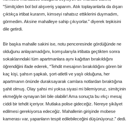
“Simitçiden bol bol alışveriş yaparım. Atık toplayanlarla da dışarı
çıktıkça irtibat kurarım, kimseyi rahatsız ettiklerini duymadım,
görmedim. Aksine mahalleye sahip çıkıyorlar.” diyerek tepkisini
dile getirdi.
Bir başka mahalle sakini ise, notu penceresinde gördüğünde ne
olduğunu anlayamadığını, komşularıyla irtibata geçtikten sonra
sokaklarındaki tüm apartmanlara aynı kağıttan bırakıldığını
öğrendiğini ifade ederek, “Tehdit mesajının bırakıldığını gören bir
kaç kişi, şahsın şapkalı, şort-atletli ve yaşlı olduğuna, her
apartmanın önünde duraksayarak camlara notlardan bıraktığına
şahit olmuş. Olay şahsi mi yoksa siyasi mi bilemiyoruz, simitçinin
ekmeğiyle oynayan biri bile olabilir! Ama sonuçta bu ırkçı mesaj
ciddi bir tehdit içeriyor. Mutlaka polise gideceğiz. Nereye şikâyet
edilmesi gerekiyorsa edeceğiz. Mahallenin girişinde mobese
kamerası var, yapanların tespit edilebileceğini düşünüyoruz.” dedi.