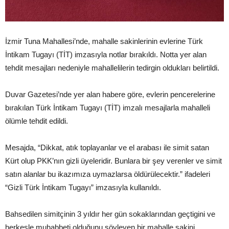
İzmir Tuna Mahallesi’nde, mahalle sakinlerinin evlerine Türk
İntikam Tugayı (TİT) imzasıyla notlar bırakıldı. Notta yer alan
tehdit mesajları nedeniyle mahallelilerin tedirgin oldukları belirtildi.
Duvar Gazetesi’nde yer alan habere göre, evlerin pencerelerine
bırakılan Türk İntikam Tugayı (TİT) imzalı mesajlarla mahalleli
ölümle tehdit edildi.
Mesajda, “Dikkat, atık toplayanlar ve el arabası ile simit satan
Kürt olup PKK’nın gizli üyeleridir. Bunlara bir şey verenler ve simit
satın alanlar bu ikazımıza uymazlarsa öldürülecektir.” ifadeleri
“Gizli Türk İntikam Tugayı” imzasıyla kullanıldı.
Bahsedilen simitçinin 3 yıldır her gün sokaklarından geçtigini ve
herkesle muhabbeti olduğunu söyleyen bir mahalle sakini,