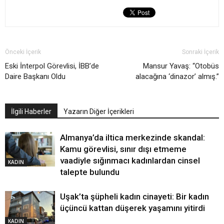
Önceki İçerik
Sonraki İçerik
Eski İnterpol Görevlisi, İBB’de
Mansur Yavaş: “Otobüs
Daire Başkanı Oldu
alacağına ‘dinazor’ almış.”
İlgili Haberler
Yazarın Diğer İçerikleri
Almanya’da iltica merkezinde skandal:
Kamu görevlisi, sınır dışı etmeme
vaadiyle sığınmacı kadınlardan cinsel
KADIN
talepte bulundu
Uşak’ta şüpheli kadın cinayeti: Bir kadın
üçüncü kattan düşerek yaşamını yitirdi
KADIN