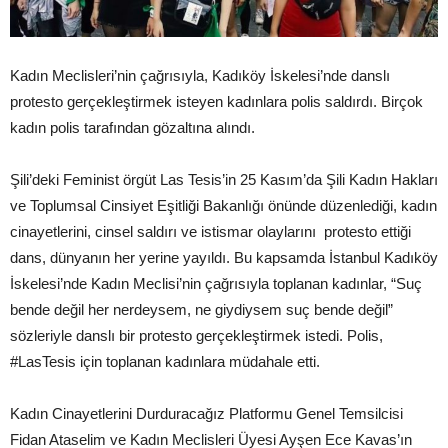
Kadın Meclisleri’nin çağrısıyla, Kadıköy İskelesi’nde danslı
protesto gerçekleştirmek isteyen kadınlara polis saldırdı. Birçok
kadın polis tarafından gözaltına alındı.
Şili’deki Feminist örgüt Las Tesis’in 25 Kasım’da Şili Kadın Hakları
ve Toplumsal Cinsiyet Eşitliği Bakanlığı önünde düzenlediği, kadın
cinayetlerini, cinsel saldırı ve istismar olaylarını protesto ettiği
dans, dünyanın her yerine yayıldı. Bu kapsamda İstanbul Kadıköy
İskelesi’nde Kadın Meclisi’nin çağrısıyla toplanan kadınlar, “Suç
bende değil her nerdeysem, ne giydiysem suç bende değil”
sözleriyle danslı bir protesto gerçekleştirmek istedi. Polis,
#LasTesis için toplanan kadınlara müdahale etti.
Kadın Cinayetlerini Durduracağız Platformu Genel Temsilcisi
Fidan Ataselim ve Kadın Meclisleri Üyesi Ayşen Ece Kavas’ın