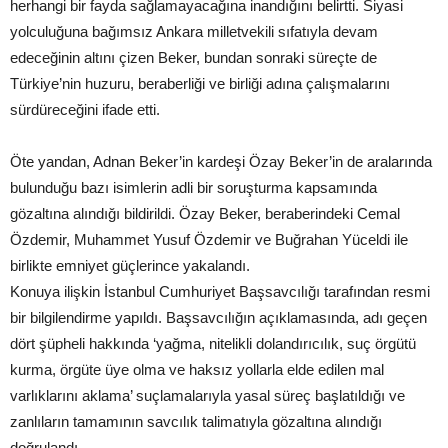
herhangi bir fayda sağlamayacağına inandığını belirtti. Siyasi
yolculuğuna bağımsız Ankara milletvekili sıfatıyla devam
edeceğinin altını çizen Beker, bundan sonraki süreçte de
Türkiye’nin huzuru, beraberliği ve birliği adına çalışmalarını
sürdüreceğini ifade etti.
Öte yandan, Adnan Beker’in kardeşi Özay Beker’in de aralarında
bulunduğu bazı isimlerin adli bir soruşturma kapsamında
gözaltına alındığı bildirildi. Özay Beker, beraberindeki Cemal
Özdemir, Muhammet Yusuf Özdemir ve Buğrahan Yüceldi ile
birlikte emniyet güçlerince yakalandı.
Konuya ilişkin İstanbul Cumhuriyet Başsavcılığı tarafından resmi
bir bilgilendirme yapıldı. Başsavcılığın açıklamasında, adı geçen
dört şüpheli hakkında ‘yağma, nitelikli dolandırıcılık, suç örgütü
kurma, örgüte üye olma ve haksız yollarla elde edilen mal
varlıklarını aklama’ suçlamalarıyla yasal süreç başlatıldığı ve
zanlıların tamamının savcılık talimatıyla gözaltına alındığı
doğrulandı.