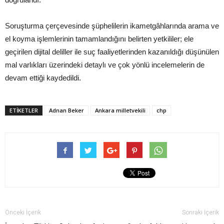
Soruşturma çerçevesinde şüphelilerin ikametgâhlarında arama ve
el koyma işlemlerinin tamamlandığını belirten yetkililer; ele
geçirilen dijital deliller ile suç faaliyetlerinden kazanıldığı düşünülen
mal varlıkları üzerindeki detaylı ve çok yönlü incelemelerin de
devam ettiği kaydedildi.
ETIKETLER
Adnan Beker
Ankara milletvekili
chp
Önceki İçerik
Sonraki İçerik