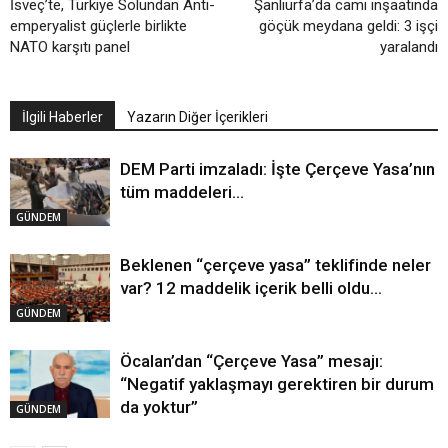
İsveç’te, Türkiye Solundan Anti-
Şanlıurfa’da cami inşaatında
emperyalist güçlerle birlikte
göçük meydana geldi: 3 işçi
NATO karşıtı panel
yaralandı
İlgili Haberler
Yazarın Diğer İçerikleri
DEM Parti imzaladı: İşte Çerçeve Yasa’nın
tüm maddeleri…
GÜNDEM
Beklenen “çerçeve yasa” teklifinde neler
var? 12 maddelik içerik belli oldu…
GÜNDEM
Öcalan’dan “Çerçeve Yasa” mesajı:
“Negatif yaklaşmayı gerektiren bir durum
da yoktur”
GÜNDEM