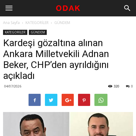
Ana Sayfa
KATEGORİLER
GÜNDEM
KATEGORİLER
GÜNDEM
Kardeşi gözaltına alınan
Ankara Milletvekili Adnan
Beker, CHP’den ayrıldığını
açıkladı
04/07/2026
320
0