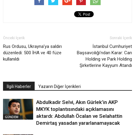
Önceki İçerik
Sonraki İçerik
Rus Ordusu, Ukrayna’ya saldırı
İstanbul Cumhuriyet
düzenledi: 500 İHA ve 40 füze
Başsavcılığı’ndan Karar: Can
kullanıldı
Holding ve Park Holding
Şirketlerine Kayyum Atandı
İlgili Haberler
Yazarın Diğer İçerikleri
Abdulkadir Selvi, Akın Gürlek’in AKP
MKYK toplantısındaki açıklamasını
aktardı: Abdullah Öcalan ve Selahattin
GÜNDEM
Demirtaş yasadan yararlanamayacak