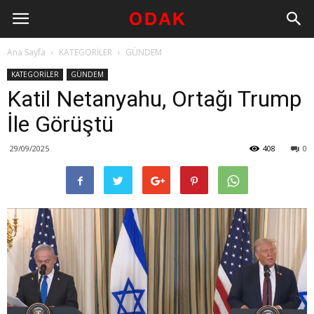
Ana Sayfa
KATEGORİLER
GÜNDEM
KATEGORİLER
GÜNDEM
Katil Netanyahu, Ortağı Trump
İle Görüştü
29/09/2025
408
0