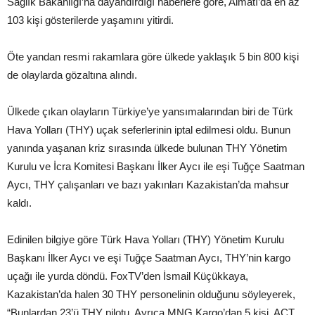
Sağlık Bakanlığı’na dayandırdığı haberlere göre, Almatı’da en az
103 kişi gösterilerde yaşamını yitirdi.
Öte yandan resmi rakamlara göre ülkede yaklaşık 5 bin 800 kişi
de olaylarda gözaltına alındı.
Ülkede çıkan olayların Türkiye’ye yansımalarından biri de Türk
Hava Yolları (THY) uçak seferlerinin iptal edilmesi oldu. Bunun
yanında yaşanan kriz sırasında ülkede bulunan THY Yönetim
Kurulu ve İcra Komitesi Başkanı İlker Aycı ile eşi Tuğçe Saatman
Aycı, THY çalışanları ve bazı yakınları Kazakistan’da mahsur
kaldı.
Edinilen bilgiye göre Türk Hava Yolları (THY) Yönetim Kurulu
Başkanı İlker Aycı ve eşi Tuğçe Saatman Aycı, THY’nin kargo
uçağı ile yurda döndü. FoxTV’den İsmail Küçükkaya,
Kazakistan’da halen 30 THY personelinin olduğunu söyleyerek,
“Bunlardan 23’ü THY pilotu. Ayrıca MNG Kargo’dan 5 kişi, ACT