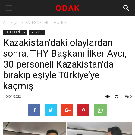
Ana Sayfa
KATEGORİLER
GÜNCEL
KATEGORİLER
GÜNCEL
Kazakistan’daki olaylardan
sonra, THY Başkanı İlker Aycı,
30 personeli Kazakistan’da
bırakıp eşiyle Türkiye’ye
kaçmış
10/01/2022
1170
0