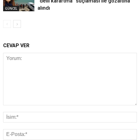
“delil karartma” suçlaması ile gözaltına
alındı
GÜNCEL
CEVAP VER