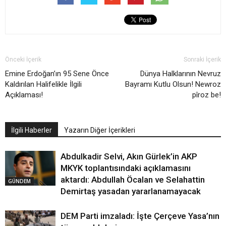
Önceki İçerik
Sonraki İçerik
Emine Erdoğan’ın 95 Sene Önce
Dünya Halklarının Nevruz
Kaldırılan Halifelikle İlgili
Bayramı Kutlu Olsun! Newroz
Açıklaması!
pîroz be!
İlgili Haberler
Yazarın Diğer İçerikleri
Abdulkadir Selvi, Akın Gürlek’in AKP
MKYK toplantısındaki açıklamasını
aktardı: Abdullah Öcalan ve Selahattin
GÜNDEM
Demirtaş yasadan yararlanamayacak
DEM Parti imzaladı: İşte Çerçeve Yasa’nın