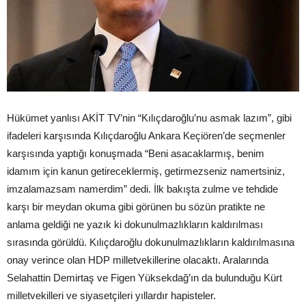
Hükümet yanlısı AKİT TV’nin “Kılıçdaroğlu’nu asmak lazım”, gibi
ifadeleri karşısında Kılıçdaroğlu Ankara Keçiören’de seçmenler
karşısında yaptığı konuşmada “Beni asacaklarmış, benim
idamım için kanun getireceklermiş, getirmezseniz namertsiniz,
imzalamazsam namerdim” dedi. İlk bakışta zulme ve tehdide
karşı bir meydan okuma gibi görünen bu sözün pratikte ne
anlama geldiği ne yazık ki dokunulmazlıkların kaldırılması
sırasında görüldü. Kılıçdaroğlu dokunulmazlıkların kaldırılmasına
onay verince olan HDP milletvekillerine olacaktı. Aralarında
Selahattin Demirtaş ve Figen Yüksekdağ’ın da bulunduğu Kürt
milletvekilleri ve siyasetçileri yıllardır hapisteler.