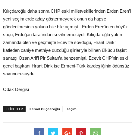
Kılıçdaroğlu daha sonra CHP eski milletvekillerinden Erden Eren’i
yeni seçimlerde aday göstermeyerek onun da hapse
gönderilmesinin yolunu bile bile açmıştı. Erden Eren’in en büyük
suçu, Erdoğan tarafından sevilmemesiydi. Kılıçdaroğlu yakın
zamanda ölen ve geçmişte Ecevit’e sövdüğü, Hrant Dink’i
katleden caniye methiye düzdüğü şiirleriyle bilinen ülkücü faşist
sanatçı Ozan Arif’i Pir Sultan’a benzetmişti. Ecevit CHP’nin eski
genel başkanı Hrant Dink ise Ermeni-Türk kardeşliğinin ödünsüz
savunucusuydu.
Odak Dergisi
ETIKETLER
Kemal kılıçdaroğlu
seçim