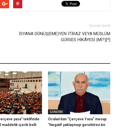
Sonraki İçerik
İSYANA DÖNÜŞ(EME)YEN İTİRAZ VEYA MÜSLÜM
GÜRSES HİKÂYESİ (Mİ?)[*]
GÜNDEM
erçeve yasa” teklifinde
Öcalan’dan “Çerçeve Yasa” mesajı:
2 maddelik içerik belli
“Negatif yaklaşmayı gerektiren bir