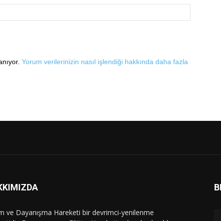
lanıyor.
Yorum verilerinizin nasıl işlendiği hakkında daha fazla
KKIMIZDA
B
im ve Dayanışma Hareketi bir devrimci-yenilenme