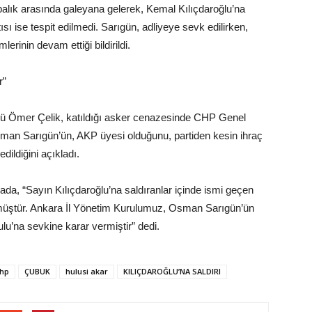
alık arasında galeyana gelerek, Kemal Kılıçdaroğlu’na
ısı ise tespit edilmedi. Sarıgün, adliyeye sevk edilirken,
lerinin devam ettiği bildirildi.
r”
ü Ömer Çelik, katıldığı asker cenazesinde CHP Genel
an Sarıgün’ün, AKP üyesi olduğunu, partiden kesin ihraç
edildiğini açıkladı.
da, “Sayın Kılıçdaroğlu’na saldıranlar içinde ismi geçen
müştür. Ankara İl Yönetim Kurulumuz, Osman Sarıgün’ün
urulu’na sevkine karar vermiştir” dedi.
hp
ÇUBUK
hulusi akar
KILIÇDAROĞLU’NA SALDIRI