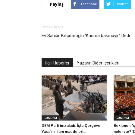
Paylaş
Facebook
Twitter
Önceki İçerik
Ev Sahibi: Kılıçdaroğlu ‘Kusura bakmayın’ Dedi
İlgili Haberler
Yazarın Diğer İçerikleri
GÜNDEM
GÜNDEM
DEM Parti imzaladı: İşte Çerçeve
Beklenen “ç
Yasa’nın tüm maddeleri…
neler var? 1