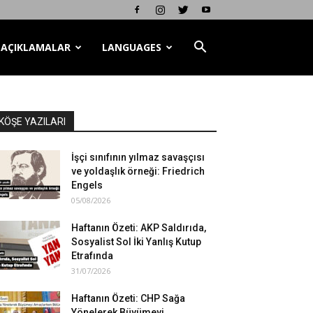
AÇIKLAMALAR
LANGUAGES
KÖŞE YAZILARI
İşçi sınıfının yılmaz savaşçısı
ve yoldaşlık örneği: Friedrich
Engels
05/08/2026
Haftanın Özeti: AKP Saldırıda,
Sosyalist Sol İki Yanlış Kutup
Etrafında
31/07/2026
Haftanın Özeti: CHP Sağa
Yönelerek Büyümeyi