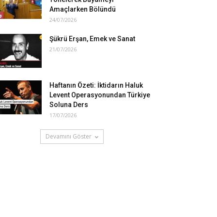
Amaçlarken Bölündü
24/07/2026
Şükrü Erşan, Emek ve Sanat
21/07/2026
Haftanın Özeti: İktidarın Haluk
Levent Operasyonundan Türkiye
Soluna Ders
17/07/2026
Devamını Göster