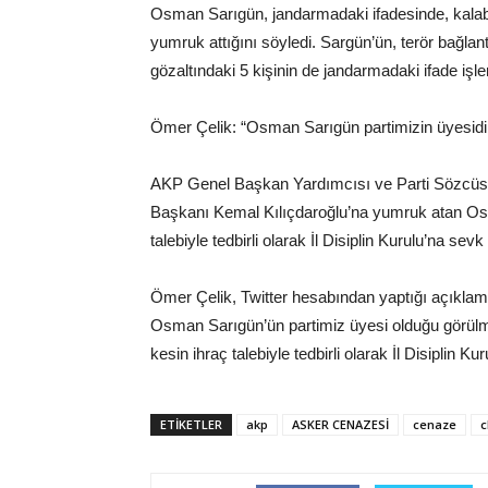
Osman Sarıgün, jandarmadaki ifadesinde, kalab
yumruk attığını söyledi. Sargün’ün, terör bağlant
gözaltındaki 5 kişinin de jandarmadaki ifade işlem
Ömer Çelik: “Osman Sarıgün partimizin üyesidi
AKP Genel Başkan Yardımcısı ve Parti Sözcüs
Başkanı Kemal Kılıçdaroğlu’na yumruk atan Osm
talebiyle tedbirli olarak İl Disiplin Kurulu’na sevk 
Ömer Çelik, Twitter hesabından yaptığı açıklama
Osman Sarıgün’ün partimiz üyesi olduğu görül
kesin ihraç talebiyle tedbirli olarak İl Disiplin K
ETIKETLER
akp
ASKER CENAZESİ
cenaze
c