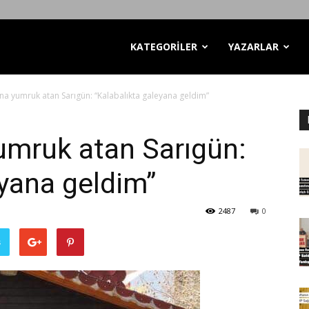
KATEGORİLER
YAZARLAR
’na yumruk atan Sarıgün: “Kalabalıkta galeyana geldim”
yumruk atan Sarıgün:
eyana geldim”
2487
0
ş