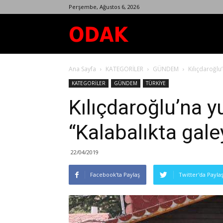
Perşembe, Ağustos 6, 2026
Odak
Ana Sayfa
KATEGORİLER
GÜNDEM
Kılıçdaroğlu
Dergisi
KATEGORİLER
GÜNDEM
TÜRKİYE
Kılıçdaroğlu’na 
“Kalabalıkta gal
22/04/2019
Facebook'ta Paylaş
Twitter'da Payla