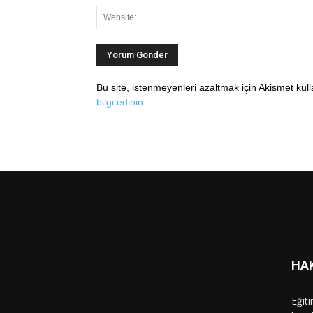
Bu site, istenmeyenleri azaltmak için Akismet kul
bilgi edinin
.
HA
Eğit