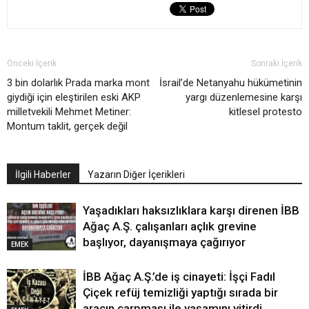
Önceki İçerik
Sonraki İçerik
3 bin dolarlık Prada marka mont
İsrail’de Netanyahu hükümetinin
giydiği için eleştirilen eski AKP
yargı düzenlemesine karşı
milletvekili Mehmet Metiner:
kitlesel protesto
Montum taklit, gerçek değil
İlgili Haberler
Yazarın Diğer İçerikleri
Yaşadıkları haksızlıklara karşı direnen İBB
Ağaç A.Ş. çalışanları açlık grevine
başlıyor, dayanışmaya çağırıyor
EMEK
İBB Ağaç A.Ş.’de iş cinayeti: İşçi Fadıl
Çiçek refüj temizliği yaptığı sırada bir
aracın çarpması ile yaşamını yitirdi