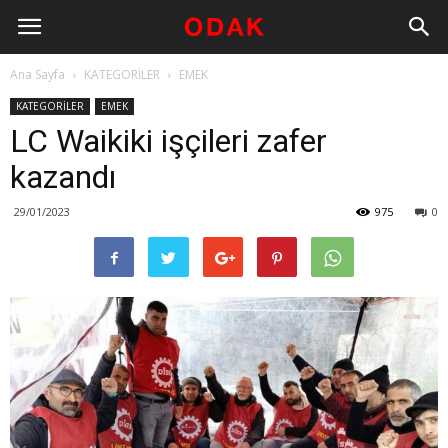
Ana Sayfa
KATEGORİLER
EMEK
KATEGORİLER
EMEK
LC Waikiki işçileri zafer
kazandı
29/01/2023
975
0