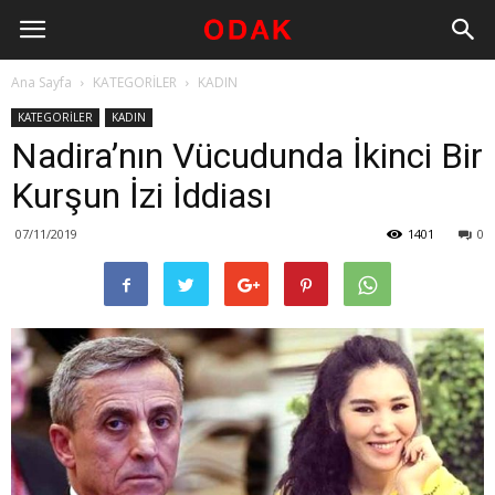
Ana Sayfa
KATEGORİLER
KADIN
KATEGORİLER
KADIN
Nadira’nın Vücudunda İkinci Bir
Kurşun İzi İddiası
07/11/2019
1401
0