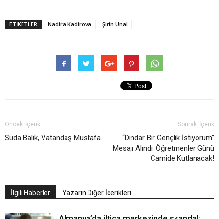
ETIKETLER
Nadira Kadirova
Şirin Ünal
Önceki İçerik
Sonraki İçerik
Suda Balık, Vatandaş Mustafa…
“Dindar Bir Gençlik İstiyorum”
Mesajı Alındı: Öğretmenler Günü
Camide Kutlanacak!
İlgili Haberler
Yazarın Diğer İçerikleri
Almanya’da iltica merkezinde skandal: