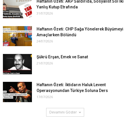
Haftanın Özeti: AKP Saldırıda, Sosyalist Sol İki
Yanlış Kutup Etrafında
31/07/2026
Haftanın Özeti: CHP Sağa Yönelerek Büyümeyi
Amaçlarken Bölündü
24/07/2026
Şükrü Erşan, Emek ve Sanat
21/07/2026
Haftanın Özeti: İktidarın Haluk Levent
Operasyonundan Türkiye Soluna Ders
17/07/2026
Devamını Göster