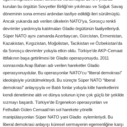
kurulan bu örgütün Sovyetler Birliği’nin yıkılması ve Soğuk Savaş
döneminin sona ermesi ardından tasfiye edildiği ileri sürülmüştü.
Ancak yukarıda adı verilen ülkelerin NATO’ya, Sorosçu renkli
devrimler yardımıyla katılmaları Gladio örgütünün faaliyetleriydi.
Süper NATO aynı zamanda Azerbaycan, Gürcistan, Ermenistan,
Kazakistan, Kırgızistan, Moğolistan, Tacikistan ve Özbekistan’da
da Sorosçu devrimler yoluyla etkin oldu. Türkiye’de AKP-Cemaat
ittifakının başa getirilmesi bir Gladio operasyonuydu. 2011
sonrasında Arap Baharı adı verilen hareketler Gladio
operasyonuydular. Bu operasyonlar NATO’cu “liberal demokrasi”
ideolojisiyle yürütülmekteydi. Bu süreçte Süper NATO “liberal
demokrasi” anlayışıyla ve Batılı fonlar yoluyla kitle hareketlerini
kendi denetimine aldı ve dünya solunun içine çok güçlü bir şekilde
sızmayı başardı. Türkiye’de Ergenekon operasyonları ve
Fethullah Gülen Cemaati’nin sol harekete yönelik
manipülasyonları Süper NATO yani Gladio eylemleriydi. Bu
liberal demokrasi anlayışı küresel sermayenin egemenliğine karşı