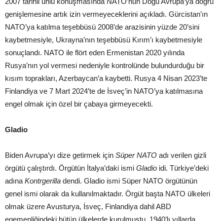
2007 tarihli ünlü konuşmasında NATO’nun Doğu Avrupa’ya doğru
genişlemesine artık izin vermeyeceklerini açıkladı. Gürcistan’ın
NATO’ya katılma teşebbüsü 2008’de arazisinin yüzde 20’sini
kaybetmesiyle, Ukrayna’nın teşebbüsü Kırım’ı kaybetmesiyle
sonuçlandı. NATO ile flört eden Ermenistan 2020 yılında
Rusya’nın yol vermesi nedeniyle kontrolünde bulundurduğu bir
kısım toprakları, Azerbaycan’a kaybetti. Rusya 4 Nisan 2023’te
Finlandiya ve 7 Mart 2024’te de İsveç’in NATO’ya katılmasına
engel olmak için özel bir çabaya girmeyecekti.
Gladio
Biden Avrupa’yı dize getirmek için
Süper NATO
adı verilen gizli
örgütü çalıştırdı. Örgütün İtalya’daki ismi
Gladio
idi. Türkiye’deki
adına
Kontrgerilla
dendi. Gladio ismi Süper NATO örgütünün
genel ismi olarak da kullanılmaktadır. Örgüt başta NATO ülkeleri
olmak üzere Avusturya, İsveç, Finlandiya dahil ABD
egemenliğindeki bütün ülkelerde kurulmuştu. 1940’lı yıllarda