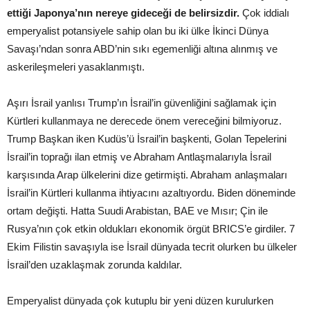
ettiği Japonya’nın nereye gideceği de belirsizdir.
Çok iddialı
emperyalist potansiyele sahip olan bu iki ülke İkinci Dünya
Savaşı’ndan sonra ABD’nin sıkı egemenliği altına alınmış ve
askerileşmeleri yasaklanmıştı.
Aşırı İsrail yanlısı Trump’ın İsrail’in güvenliğini sağlamak için
Kürtleri kullanmaya ne derecede önem vereceğini bilmiyoruz.
Trump Başkan iken Kudüs’ü İsrail’in başkenti, Golan Tepelerini
İsrail’in toprağı ilan etmiş ve Abraham Antlaşmalarıyla İsrail
karşısında Arap ülkelerini dize getirmişti. Abraham anlaşmaları
İsrail’in Kürtleri kullanma ihtiyacını azaltıyordu. Biden döneminde
ortam değişti. Hatta Suudi Arabistan, BAE ve Mısır; Çin ile
Rusya’nın çok etkin oldukları ekonomik örgüt BRICS’e girdiler. 7
Ekim Filistin savaşıyla ise İsrail dünyada tecrit olurken bu ülkeler
İsrail’den uzaklaşmak zorunda kaldılar.
Emperyalist dünyada çok kutuplu bir yeni düzen kurulurken