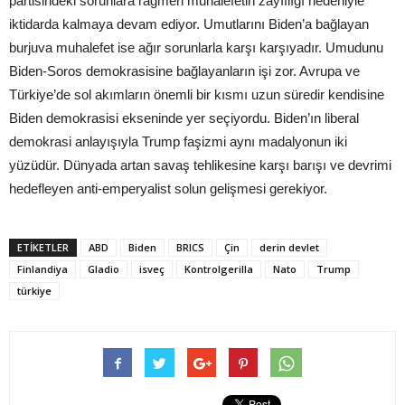
partisindeki sorunlara rağmen muhalefetin zayıflığı nedeniyle
iktidarda kalmaya devam ediyor. Umutlarını Biden’a bağlayan
burjuva muhalefet ise ağır sorunlarla karşı karşıyadır. Umudunu
Biden-Soros demokrasisine bağlayanların işi zor. Avrupa ve
Türkiye’de sol akımların önemli bir kısmı uzun süredir kendisine
Biden demokrasisi ekseninde yer seçiyordu. Biden’ın liberal
demokrasi anlayışıyla Trump faşizmi aynı madalyonun iki
yüzüdür. Dünyada artan savaş tehlikesine karşı barışı ve devrimi
hedefleyen anti-emperyalist solun gelişmesi gerekiyor.
ETIKETLER
ABD
Biden
BRICS
Çin
derin devlet
Finlandiya
Gladio
isveç
Kontrolgerilla
Nato
Trump
türkiye