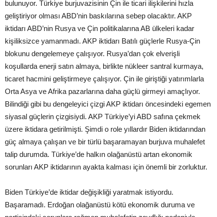
bulunuyor. Türkiye burjuvazisinin Çin ile ticari ilişkilerini hızla
geliştiriyor olması ABD’nin baskılarına sebep olacaktır. AKP
iktidarı ABD’nin Rusya ve Çin politikalarına AB ülkeleri kadar
kişiliksizce yamanmadı. AKP iktidarı Batılı güçlerle Rusya-Çin
blokunu dengelemeye çalışıyor. Rusya’dan çok elverişli
koşullarda enerji satın almaya, birlikte nükleer santral kurmaya,
ticaret hacmini geliştirmeye çalışıyor. Çin ile giriştiği yatırımlarla
Orta Asya ve Afrika pazarlarına daha güçlü girmeyi amaçlıyor.
Bilindiği gibi bu dengeleyici çizgi AKP iktidarı öncesindeki egemen
siyasal güçlerin çizgisiydi. AKP Türkiye’yi ABD safına çekmek
üzere iktidara getirilmişti. Şimdi o role yıllardır Biden iktidarından
güç almaya çalışan ve bir türlü başaramayan burjuva muhalefet
talip durumda. Türkiye’de halkın olağanüstü artan ekonomik
sorunları AKP iktidarının ayakta kalması için önemli bir zorluktur.
Biden Türkiye’de iktidar değişikliği yaratmak istiyordu.
Başaramadı. Erdoğan olağanüstü kötü ekonomik duruma ve