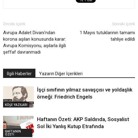
Önceki İçerik
Sonraki İçerik
Avrupa Adalet Divanı’ndan
1 Mayıs tutuklarının tamamı
korona aşıları konusunda karar:
tahliye edildi
Avrupa Komisyonu, aşılarla ilgili
şeffaf davranmadı
İlgili Haberler
Yazarın Diğer İçerikleri
İşçi sınıfının yılmaz savaşçısı ve yoldaşlık
örneği: Friedrich Engels
KÖŞE YAZILARI
Haftanın Özeti: AKP Saldırıda, Sosyalist
Sol İki Yanlış Kutup Etrafında
HAFTANIN
ÖZETİ