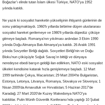
Boğazlar’ı elinde tutan İslam ülkesi Türkiye, NATO’ya 1952
yılında katıldı.
Ne yazık ki sosyalist hareketin yükselişinin ihtişamlı günlerinin de
sonu yaklaşmaktaydı. 1960’lı yıllarda birbirine düşen uluslararası
sosyalist hareket gerilemeye ve 1980’li yıllarda düpedüz çöküşe
gitmeye başladı. Romanya’nın yıkılması ardından 3 Ekim 1990
yılında Doğu Almanya Batı Almanya’ya katıldı. 26 Aralık 1991
yılında Sovyetler Birliği dağıldı. Sovyetleri Birliği’nin ve Doğu
Bloku’nun çöküşüyle Soğuk Savaş’ın bittiği ve dünyaya
neredeyse ebedi barışın geldiği ilan edilirken, NATO eski sosyalist
ülkeleri kendisine katarak hızla genişlemeye başladı. 12 Mart
1999 tarihinde Çekya, Macaristan; 29 Mart 2004’te Bulgaristan,
Estonya, Letonya, Litvanya, Romanya, Slovakya ve Slovenya; 1
Nisan 2009’da Arnavutluk ve Hırvatistan; 5 Haziran 2017’de
Karadağ; 27 Mart 2020’de Kuzey Makedonya NATO’ya
katıldılar. Putin Münih Güvenlik Konferansı’nda yaptığı 10 Şubat