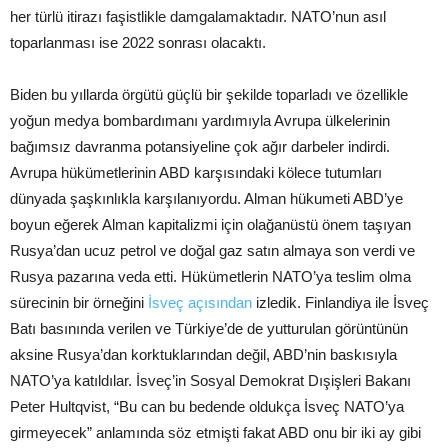
her türlü itirazı faşistlikle damgalamaktadır. NATO’nun asıl
toparlanması ise 2022 sonrası olacaktı.
Biden bu yıllarda örgütü güçlü bir şekilde toparladı ve özellikle
yoğun medya bombardımanı yardımıyla Avrupa ülkelerinin
bağımsız davranma potansiyeline çok ağır darbeler indirdi.
Avrupa hükümetlerinin ABD karşısındaki kölece tutumları
dünyada şaşkınlıkla karşılanıyordu. Alman hükumeti ABD’ye
boyun eğerek Alman kapitalizmi için olağanüstü önem taşıyan
Rusya’dan ucuz petrol ve doğal gaz satın almaya son verdi ve
Rusya pazarına veda etti. Hükümetlerin NATO’ya teslim olma
sürecinin bir örneğini
İsveç açısından
izledik. Finlandiya ile İsveç
Batı basınında verilen ve Türkiye’de de yutturulan görüntünün
aksine Rusya’dan korktuklarından değil, ABD’nin baskısıyla
NATO’ya katıldılar. İsveç’in Sosyal Demokrat Dışişleri Bakanı
Peter Hultqvist, “Bu can bu bedende oldukça İsveç NATO’ya
girmeyecek” anlamında söz etmişti fakat ABD onu bir iki ay gibi