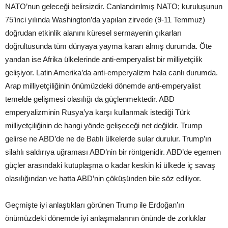
NATO’nun geleceği belirsizdir. Canlandırılmış NATO; kuruluşunun
75’inci yılında Washington’da yapılan zirvede (9-11 Temmuz)
doğrudan etkinlik alanını küresel sermayenin çıkarları
doğrultusunda tüm dünyaya yayma kararı almış durumda. Öte
yandan ise Afrika ülkelerinde anti-emperyalist bir milliyetçilik
gelişiyor. Latin Amerika’da anti-emperyalizm hala canlı durumda.
Arap milliyetçiliğinin önümüzdeki dönemde anti-emperyalist
temelde gelişmesi olasılığı da güçlenmektedir. ABD
emperyalizminin Rusya’ya karşı kullanmak istediği Türk
milliyetçiliğinin de hangi yönde gelişeceği net değildir. Trump
gelirse ne ABD’de ne de Batılı ülkelerde sular durulur. Trump’ın
silahlı saldırıya uğraması ABD’nin bir röntgenidir. ABD’de egemen
güçler arasındaki kutuplaşma o kadar keskin ki ülkede iç savaş
olasılığından ve hatta ABD’nin çöküşünden bile söz ediliyor.
Geçmişte iyi anlaştıkları görünen Trump ile Erdoğan’ın
önümüzdeki dönemde iyi anlaşmalarının önünde de zorluklar