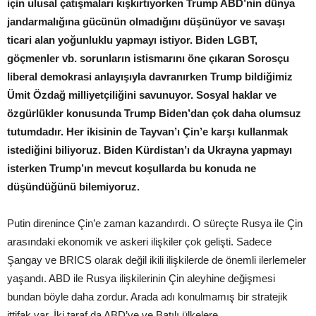
için ulusal çatışmaları kışkırtıyorken Trump ABD’nin dünya
jandarmalığına gücünün olmadığını düşünüyor ve savaşı
ticari alan yoğunluklu yapmayı istiyor. Biden LGBT,
göçmenler vb. sorunların istismarını öne çıkaran Sorosçu
liberal demokrasi anlayışıyla davranırken Trump bildiğimiz
Ümit Özdağ milliyetçiliğini savunuyor. Sosyal haklar ve
özgürlükler konusunda Trump Biden’dan çok daha olumsuz
tutumdadır. Her ikisinin de Tayvan’ı Çin’e karşı kullanmak
istediğini biliyoruz. Biden Kürdistan’ı da Ukrayna yapmayı
isterken Trump’ın mevcut koşullarda bu konuda ne
düşündüğünü bilemiyoruz.
Putin direnince Çin’e zaman kazandırdı. O süreçte Rusya ile Çin
arasındaki ekonomik ve askeri ilişkiler çok gelişti. Sadece
Şangay ve BRICS olarak değil ikili ilişkilerde de önemli ilerlemeler
yaşandı. ABD ile Rusya ilişkilerinin Çin aleyhine değişmesi
bundan böyle daha zordur. Arada adı konulmamış bir stratejik
ittifak var. İki taraf da ABD’ye ve Batılı ülkelere