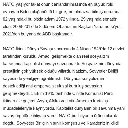
NATO yaşıyor fakat onun canlandırılmasında en büyük rolü
oynayan Biden olağanüstü bir gelişme olmazsa bitmiş durumda.
82 yaşındaki bu bitkin adam 1972 yılında, 29 yaşında senatör
oldu. 2009-2017’de 2 dönem Obama’nın Başkan Yardımcısı’ydı.
2021’den bu yana da ABD başkanıdır.
NATO İkinci Dünya Savaşı sonrasında 4 Nisan 1949’da 12 devlet
tarafından kuruldu. Amacı gelişmekte olan reel sosyalizm
karşısında kapitalist dünyayı savunmaktı. Sosyalizmin dünyada
prestijinin çok yüksek olduğu yıllardı. Nazizm, Sovyetler Birliği
sayesinde yenilgiye uğratılmıştı. Dünyada sosyalizmin
desteklediği anti-emperyalist ulusal kurtuluş savaşları
gelişmekteydi. 1 Ekim 1949 tarihinde Çin’de Komünist Parti
iktidarı ele geçirdi. Asya, Afrika ve Latin Amerika kurtuluş
mücadeleleriyle kaynıyordu. Kapitalist dünyanın bir savunma yani
savaş örgütüne ihtiyacı vardı. NATO bu ihtiyacın ürünü olarak
doğdu. Sovyetler Birliği’nin sınır komşusu ve Karadeniz’in kilidi