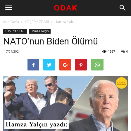
Ana Sayfa
KÖŞE YAZILARI
Hamza Yalçın
KÖŞE YAZILARI
Hamza Yalçın
NATO’nun Biden Ölümü
17/07/2024
1567
0