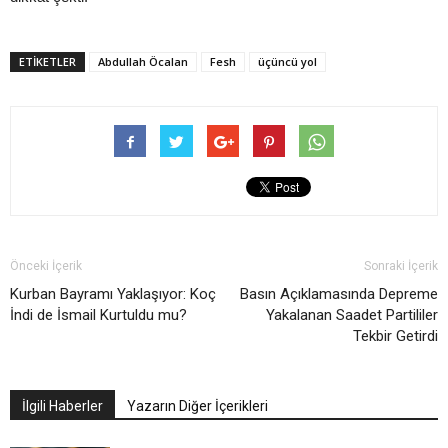
ETIKETLER
Abdullah Öcalan
Fesh
üçüncü yol
Önceki İçerik
Sonraki İçerik
Kurban Bayramı Yaklaşıyor: Koç
Basın Açıklamasında Depreme
İndi de İsmail Kurtuldu mu?
Yakalanan Saadet Partililer
Tekbir Getirdi
İlgili Haberler
Yazarın Diğer İçerikleri