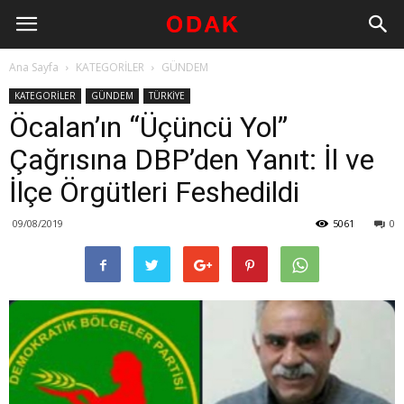
Ana Sayfa
KATEGORİLER
GÜNDEM
KATEGORİLER
GÜNDEM
TÜRKİYE
Öcalan’ın “Üçüncü Yol”
Çağrısına DBP’den Yanıt: İl ve
İlçe Örgütleri Feshedildi
09/08/2019
5061
0