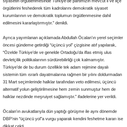
siyasetin örgütlenmesinde Türkiye’de partimizin mevcut il ve ilçe
örgütlerini feshederek tüm kadrolarını demokratik siyaset
kurumlarının ve demokratik toplumun örgütlenmesine dahil
edilmesini kararlaştırmıştır.” denildi.
Ayrıca yayımlanan açıklamada Abdullah Öcalan’ın yerel seçimler
öncesi gündeme getirdiği “üçüncü yol” çizgisine atıf yapılarak,
“Özelde Türkiye’de ve genelde Ortadoğu’da iflas etmiş ulus
devletçilik politikalarının sürdürebilirliği çok kalmamıştır.
Türkiye’de de bu durum özellikle tek adam rejimine dayalı
sistemin tüm ısrarlı dayatmalarına rağmen bir yılını doldurmadan
31 Mart seçimlerinde halklar tarafından veto edilmesi, üçüncü
alternatif yolun geliştirilmesine hem zemin sunmuştur hem de
halklar nezdinde meşruiyet sağlamıştır.” ifadelerine yer verildi.
Öcalan’ın avukatlarıyla dün yaptığı görüşme ile aynı dönemde
DBP’nin “üçüncü yol”a vurgu yaparak kendini feshetme kararı ise
dikkat çekti.