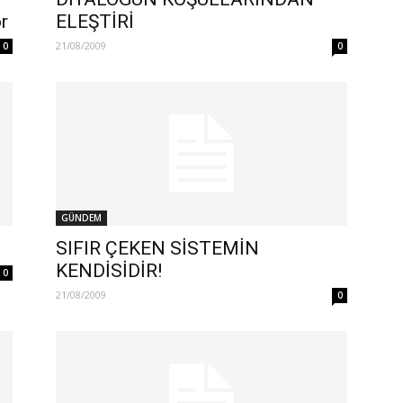
r
ELEŞTİRİ
21/08/2009
0
0
GÜNDEM
SIFIR ÇEKEN SİSTEMİN
KENDİSİDİR!
0
21/08/2009
0