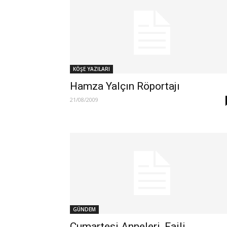
KÖŞE YAZILARI
Hamza Yalçın Röportajı
21/08/2009
GÜNDEM
Cumartesi Anneleri, Faili