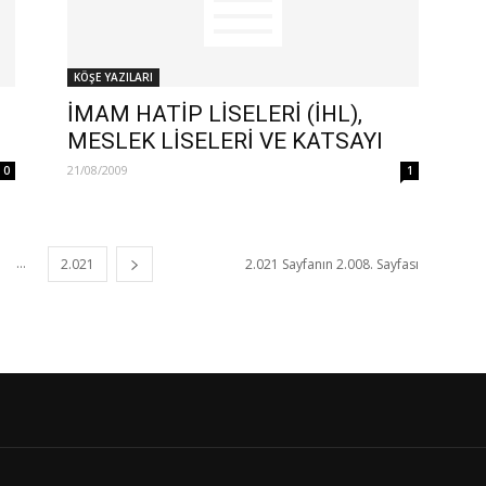
KÖŞE YAZILARI
İMAM HATİP LİSELERİ (İHL),
MESLEK LİSELERİ VE KATSAYI
21/08/2009
0
1
...
2.021
2.021 Sayfanın 2.008. Sayfası