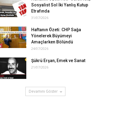
Sosyalist Sol İki Yanlış Kutup
Etrafında
31/07/2026
Haftanın Özeti: CHP Sağa
Yönelerek Büyümeyi
Amaçlarken Bölündü
24/07/2026
Şükrü Erşan, Emek ve Sanat
21/07/2026
Devamını Göster