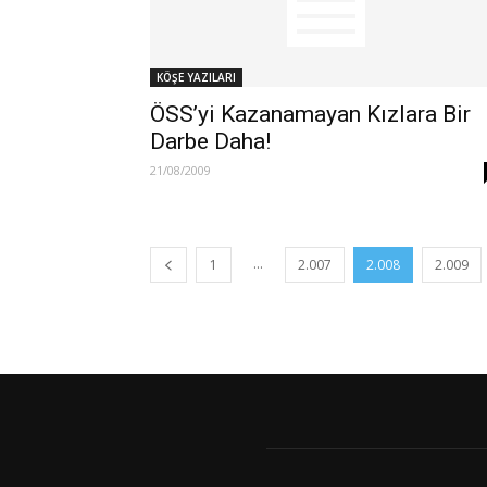
KÖŞE YAZILARI
ÖSS’yi Kazanamayan Kızlara Bir
Darbe Daha!
21/08/2009
...
1
2.007
2.008
2.009