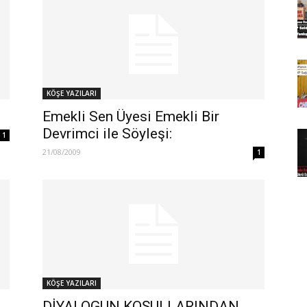
KÖŞE YAZILARI
Emekli Sen Üyesi Emekli Bir
Devrimci ile Söyleşi:
1
21/08/2009
1
KÖŞE YAZILARI
DİYALOGUN KOŞULLARINDAN